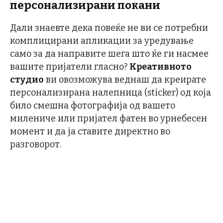
персонализирани покани
Дали знаевте дека повеќе не ви се потребни
комплицирани апликации за уредување
само за да направите шега што ќе ги насмее
вашите пријатели гласно?
Креативното
студио
ви овозможува веднаш да креирате
персонализирана налепница (sticker) од која
било смешна фотографија од вашето
милениче или пријател фатен во урнебесен
момент и да ја ставите директно во
разговорот.