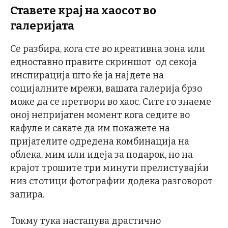
Ставете крај на хаосот во
галеријата
Се разбира, кога сте во креативна зона или
едноставно правите скриншот од секоја
инспирација што ќе ја најдете на
социјалните мрежи, вашата галерија брзо
може да се претвори во хаос. Сите го знаеме
оној непријатен момент кога седите во
кафуле и сакате да им покажете на
пријателите одредена комбинација на
облека, мим или идеја за подарок, но на
крајот трошите три минути прелистувајќи
низ стотици фотографии додека разговорот
запира.
Токму тука настапува драстично