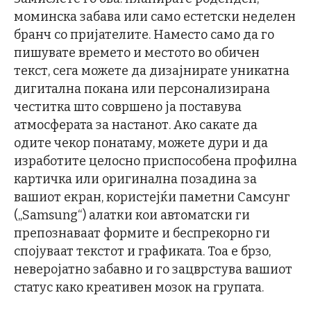
моминска забава или само естетски неделен
бранч со пријателите. Наместо само да го
пишувате времето и местото во обичен
текст, сега можете да дизајнирате уникатна
дигитална покана или персонализирана
честитка што совршено ја поставува
атмосферата за настанот. Ако сакате да
одите чекор понатаму, можете дури и да
изработите целосно приспособена профилна
картичка или оригинална позадина за
вашиот екран, користејќи паметни Самсунг
(„Samsung“) алатки кои автоматски ги
препознаваат формите и беспрекорно ги
спојуваат текстот и графиката. Тоа е брзо,
неверојатно забавно и го зацврстува вашиот
статус како креативен мозок на групата.