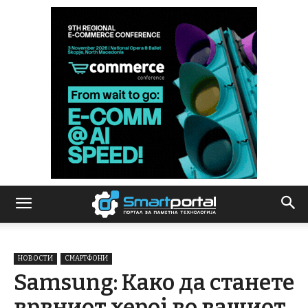
НОВОСТИ
СМАРТФОНИ
Samsung: Како да станете
врвниот херој во вашиот