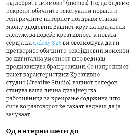
најдобрите „мимови“ (memes). Но, да бидеме
искрени, обичните текстуални пораки и
генеричките интернет поздрави станаа
малку здодевни. Вашиот круг на пријатели
заслужува повеќе креативност, а новата
серија на
Galaxy S26
ви овозможува да ги
претворите обичните, секојдневни моменти
во дигитална уметност што веднаш
предизвикува бран реакции. Со напредниот
пакет карактеристики Креативно
студио (Creative Studio), вашиот телефон
станува ваша лична дизајнерска
работилница за креирање содржина што
сите во разговорот ќе сакаат веднаш да ја
зачуваат.
Од интерни шеги до