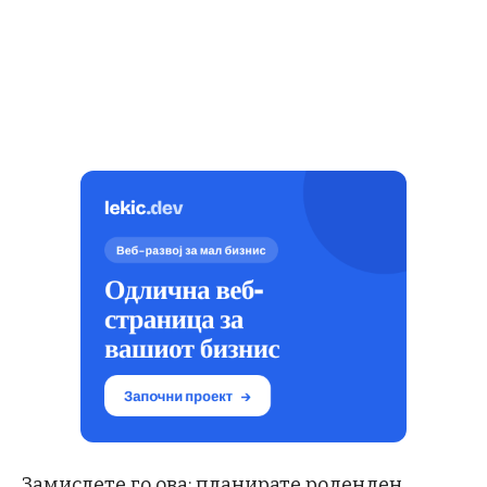
Замислете го ова: планирате роденден,