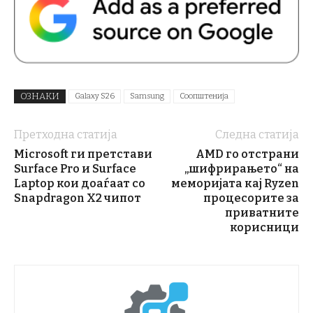
ОЗНАКИ
Galaxy S26
Samsung
Соопштенија
Претходна статија
Следна статија
Microsoft ги претстави
AMD го отстрани
Surface Pro и Surface
„шифрирањето“ на
Laptop кои доаѓаат со
меморијата кај Ryzen
Snapdragon X2 чипот
процесорите за
приватните
корисници