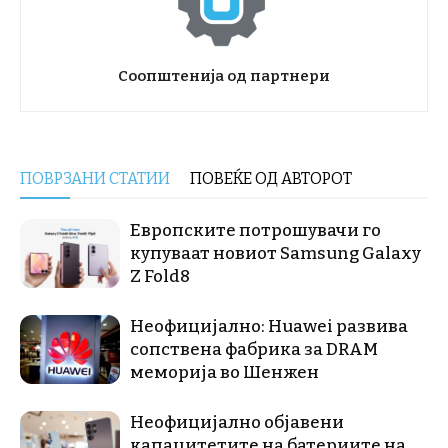
Соопштенија од партнери
ПОВРЗАНИ СТАТИИ
ПОВЕЌЕ ОД АВТОРОТ
Европските потрошувачи го
купуваат новиот Samsung Galaxy
Z Fold8
Неофицијално: Huawei развива
сопствена фабрика за DRAM
меморија во Шенжен
Неофицијално објавени
капацитетите на батериите на