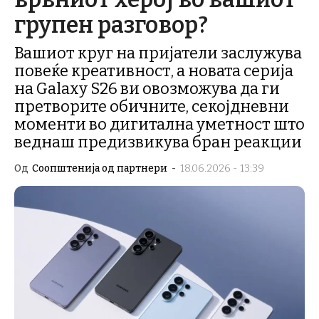
групен разговор?
Вашиот круг на пријатели заслужува
повеќе креативност, а новата серија
на Galaxy S26 ви овозможува да ги
претворите обичните, секојдневни
моменти во дигитална уметност што
веднаш предизвикува бран реакции
Од
Соопштенија од партнери
-
18.06.2026 - 13:39