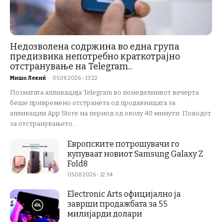
Недозволена содржина во една група
предизвика непотребно краткотрајно
отстранување на Telegram...
Мишо Лекиќ
-
05.08.2026 - 13:22
Познатата апликација Telegram во понеделникот вечерта
беше привремено отстранета од продавницата за
апликации App Store на период од околу 40 минути. Поводот
за отстранувањето...
Европските потрошувачи го
купуваат новиот Samsung Galaxy Z
Fold8
05.08.2026 - 12:34
Electronic Arts официјално ја
заврши продажбата за 55
милијарди долари