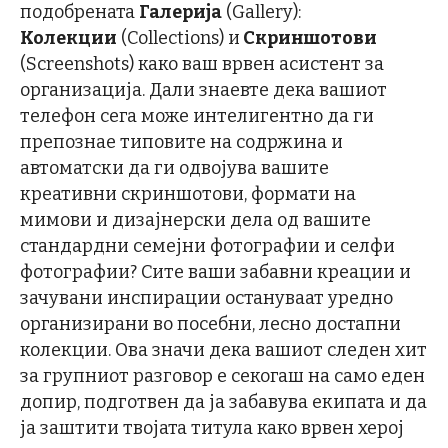
подобрената
Галерија
(Gallery):
Колекции
(Collections) и
Скриншотови
(Screenshots) како ваш врвен асистент за
организација. Дали знаевте дека вашиот
телефон сега може интелигентно да ги
препознае типовите на содржина и
автоматски да ги одвојува вашите
креативни скриншотови, формати на
мимови и дизајнерски дела од вашите
стандардни семејни фотографии и селфи
фотографии? Сите ваши забавни креации и
зачувани инспирации остануваат уредно
организирани во посебни, лесно достапни
колекции. Ова значи дека вашиот следен хит
за групниот разговор е секогаш на само еден
допир, подготвен да ја забавува екипата и да
ја заштити твојата титула како врвен херој