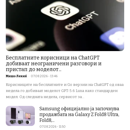
Бесплатните корисници на ChatGPT
добиваат неограничени разговори и
пристап до моделот...
Мишо Лекиќ
-
07.08.2026 - 13:46
Корисниците на бесплатните и Go верзии на ChatGPT од оваа
недела го добиваат моделот GPT-5.6 Luna како стандарден
модел. Од следната недела, сервисот за...
Samsung официјално ја започнува
продажбата на Galaxy Z Fold8 Ultra,
Fold8,...
07.08.2026 - 11:50