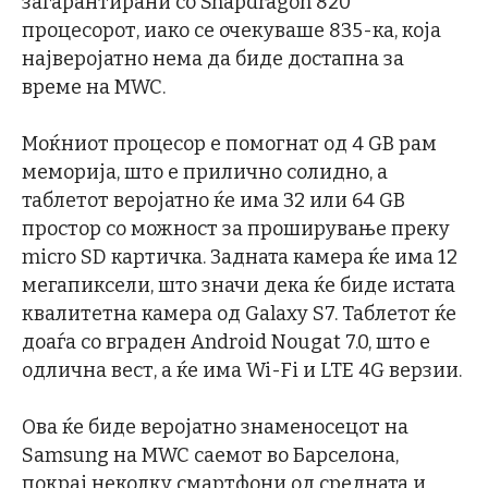
загарантирани со Snapdragon 820
процесорот, иако се очекуваше 835-ка, која
најверојатно нема да биде достапна за
време на MWC.
Моќниот процесор е помогнат од 4 GB рам
меморија, што е прилично солидно, а
таблетот веројатно ќе има 32 или 64 GB
простор со можност за проширување преку
micro SD картичка. Задната камера ќе има 12
мегапиксели, што значи дека ќе биде истата
квалитетна камера од Galaxy S7. Таблетот ќе
доаѓа со вграден Android Nougat 7.0, што е
одлична вест, а ќе има Wi-Fi и LTE 4G верзии.
Ова ќе биде веројатно знаменосецот на
Samsung на MWC саемот во Барселона,
покрај неколку смартфони од средната и