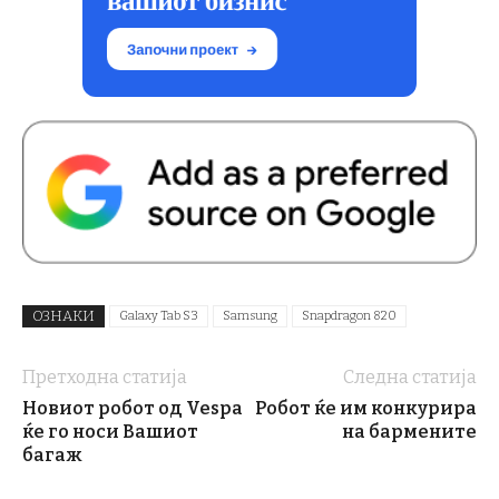
ОЗНАКИ
Galaxy Tab S3
Samsung
Snapdragon 820
Претходна статија
Следна статија
Новиот робот од Vespa
Робот ќе им конкурира
ќе го носи Вашиот
на бармените
багаж