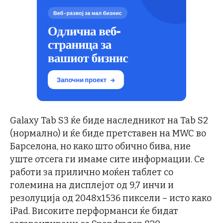
Galaxy Tab S3 ќе биде наследникот на Tab S2
(нормално) и ќе биде претставен на MWC во
Барселона, но како што обично бива, ние
уште отсега ги имаме сите информации. Се
работи за прилично моќен таблет со
големина на дисплејот од 9,7 инчи и
резолуција од 2048х1536 пиксели – исто како
iPad. Високите перформанси ќе бидат