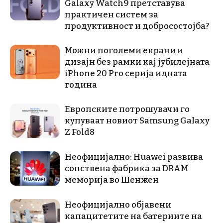
Galaxy Watch9 претставува
практичен систем за
продуктивност и добросостојба?
Можни поголеми екрани и
дизајн без рамки кај јубилејната
iPhone 20 Pro серија идната
година
Европските потрошувачи го
купуваат новиот Samsung Galaxy
Z Fold8
Неофицијално: Huawei развива
сопствена фабрика за DRAM
меморија во Шенжен
Неофицијално објавени
капацитетите на батериите на