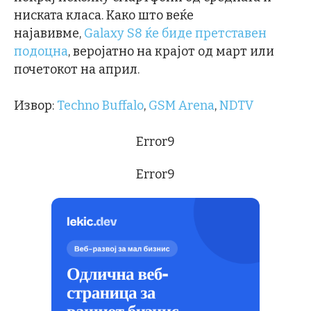
ниската класа. Како што веќе
најавивме,
Galaxy S8 ќе биде претставен
подоцна
, веројатно на крајот од март или
почетокот на април.
Извор:
Techno Buffalo
,
GSM Arena
,
NDTV
Error9
Error9