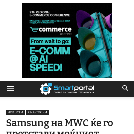
НОВОСТИ
СМАРТФОНИ
Samsung на MWC ќе го
претстави моќниот