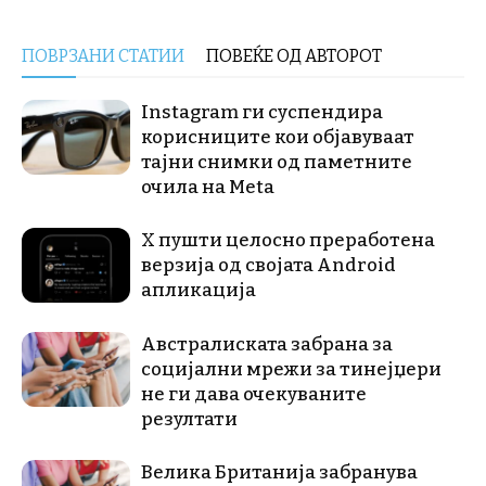
ПОВРЗАНИ СТАТИИ
ПОВЕЌЕ ОД АВТОРОТ
Instagram ги суспендира
корисниците кои објавуваат
тајни снимки од паметните
очила на Meta
X пушти целосно преработена
верзија од својата Android
апликација
Австралиската забрана за
социјални мрежи за тинејџери
не ги дава очекуваните
резултати
Велика Британија забранува