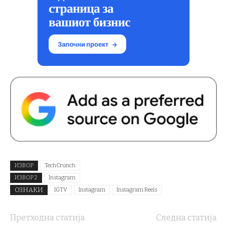
ИЗВОР
TechCrunch
ИЗВОР 2
Instagram
ОЗНАКИ
IGTV
Instagram
Instagram Reels
Претходна статија
Следна статија