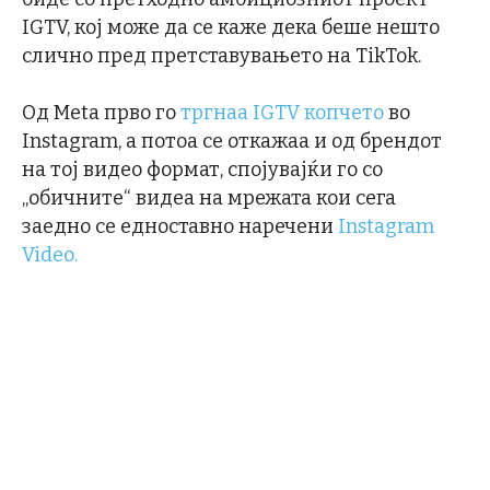
IGTV, кој може да се каже дека беше нешто
слично пред претставувањето на TikTok.
Од Meta прво го
тргнаа IGTV копчето
во
Instagram, а потоа се откажаа и од брендот
на тој видео формат, спојувајќи го со
„обичните“ видеа на мрежата кои сега
заедно се едноставно наречени
Instagram
Video.