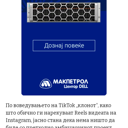
По воведувањето на TikTok „клонот“, како
што обично ги нарекуваат Reels видеата на
Instagram, јасно стана дека нема ништо да
биде со претходно амбициозниот проект