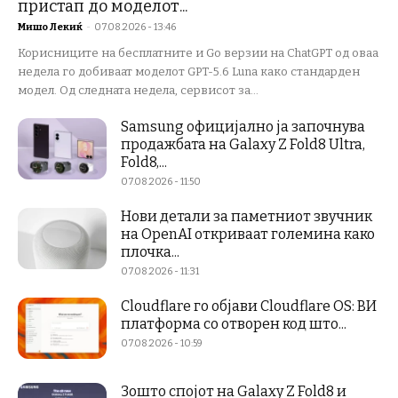
пристап до моделот...
Мишо Лекиќ
-
07.08.2026 - 13:46
Корисниците на бесплатните и Go верзии на ChatGPT од оваа
недела го добиваат моделот GPT-5.6 Luna како стандарден
модел. Од следната недела, сервисот за...
Samsung официјално ја започнува
продажбата на Galaxy Z Fold8 Ultra,
Fold8,...
07.08.2026 - 11:50
Нови детали за паметниот звучник
на OpenAI откриваат големина како
плочка...
07.08.2026 - 11:31
Cloudflare го објави Cloudflare OS: ВИ
платформа со отворен код што...
07.08.2026 - 10:59
Зошто спојот на Galaxy Z Fold8 и