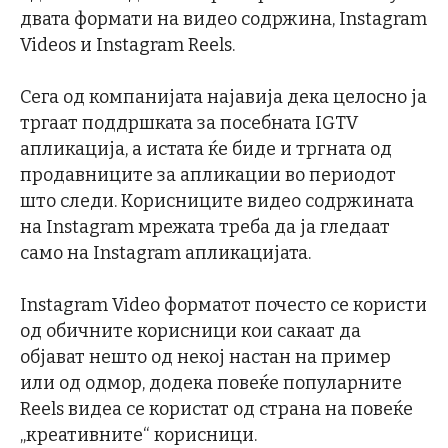
двата формати на видео содржина, Instagram
Videos и Instagram Reels.
Сега од компанијата најавија дека целосно ја
тргаат поддршката за посебната IGTV
апликација, а истата ќе биде и тргната од
продавниците за апликации во периодот
што следи. Корисниците видео содржината
на Instagram мрежата треба да ја гледаат
само на Instagram апликацијата.
Instagram Video форматот почесто се користи
од обичните корисници кои сакаат да
објават нешто од некој настан на пример
или од одмор, додека повеќе популарните
Reels видеа се користат од страна на повеќе
„креативните“ корисници.