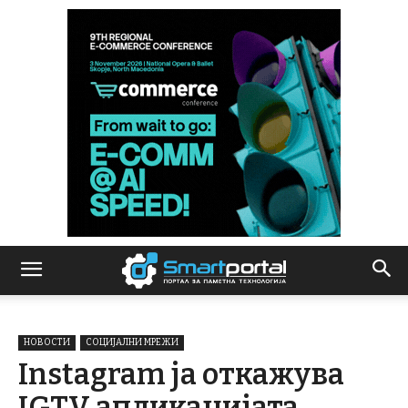
НОВОСТИ
СОЦИЈАЛНИ МРЕЖИ
Instagram ја откажува
IGTV апликацијата