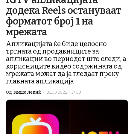
додека Reels остануваат
форматот број 1 на
мрежата
Апликацијата ќе биде целосно
тргната од продавниците за
апликации во периодот што следи, а
корисниците видео содржината од
мрежата можат да ја гледаат преку
главната апликација
Од
Мишо Лекиќ
-
03.03.2022 - 17:58