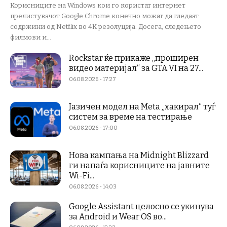
Корисниците на Windows кои го користат интернет
прелистувачот Google Chrome конечно можат да гледаат
содржини од Netflix во 4K резолуција. Досега, следењето
филмови и...
Rockstar ќе прикаже „проширен
видео материјал“ за GTA VI на 27...
06.08.2026 - 17:27
Јазичен модел на Meta „хакирал“ туѓ
систем за време на тестирање
06.08.2026 - 17:00
Нова кампања на Midnight Blizzard
ги напаѓа корисниците на јавните
Wi-Fi...
06.08.2026 - 14:03
Google Assistant целосно се укинува
за Android и Wear OS во...