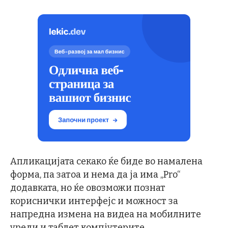
Апликацијата секако ќе биде во намалена
форма, па затоа и нема да ја има „Pro“
додавката, но ќе овозможи познат
кориснички интерфејс и можност за
напредна измена на видеа на мобилните
уреди и таблет компјутерите.