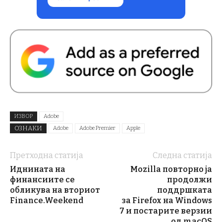
ИЗВОР
Adobe
ОЗНАКИ
Adobe
Adobe Premier
Apple
Претходна статија
Следна статија
Иднината на
Mozilla повторно ја
финансиите се
продолжи
обликува на вториот
поддршката
Finance.Weekend
за Firefox на Windows
7 и постарите верзии
од macOS