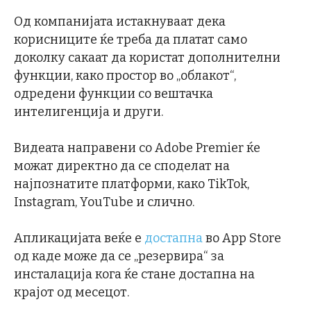
Од компанијата истакнуваат дека
корисниците ќе треба да платат само
доколку сакаат да користат дополнителни
функции, како простор во „облакот“,
одредени функции со вештачка
интелигенција и други.
Видеата направени со Adobe Premier ќе
можат директно да се споделат на
најпознатите платформи, како TikTok,
Instagram, YouTube и слично.
Апликацијата веќе е
достапна
во App Store
од каде може да се „резервира“ за
инсталација кога ќе стане достапна на
крајот од месецот.