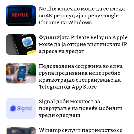
Netflix конечно може да се гледа
во 4K резолуција преку Google
Chrome на Windows
Функцијата Private Relay на Apple
може да ја открие вистинската IP
адреса на уредот
Недозволена содржина во една
група предизвика непотребно
краткотрајно отстранување на
Telegram од App Store
Signal доби можност за
поврзување на повеќе мобилни
уреди одеднаш
Winamp склучи партнерство со