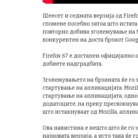
Шеесет и седмата верзија од Firef
спомене посебно затоа што истата
повторно добива зголемување на б
конкурентен на доста брзиот Goog
Firefox 67 е достапен официјално о
добиете надградбата.
Зголемувањето на брзината ќе го
стартување на апликацијата. Mozi
стартување на апликацијата, одн
додатоците, па преку прескокнув
што истакнуваат од Mozilla, аплик
Ова навистина е нешто што ќе го
најновата верзија, а исто така ќе