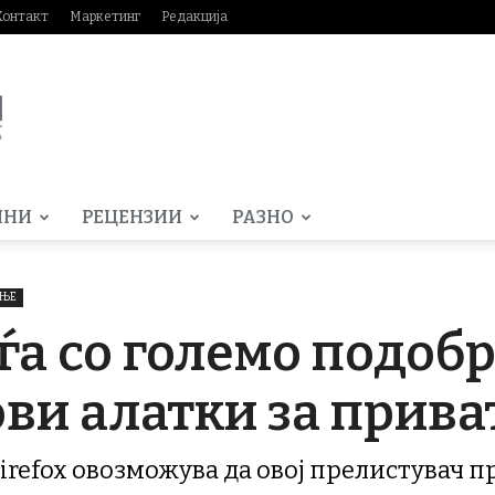
Контакт
Маркетинг
Редакција
МНИ
РЕЦЕНЗИИ
РАЗНО
АЊЕ
аѓа со големо подоб
ови алатки за прива
irefox овозможува да овој прелистувач 