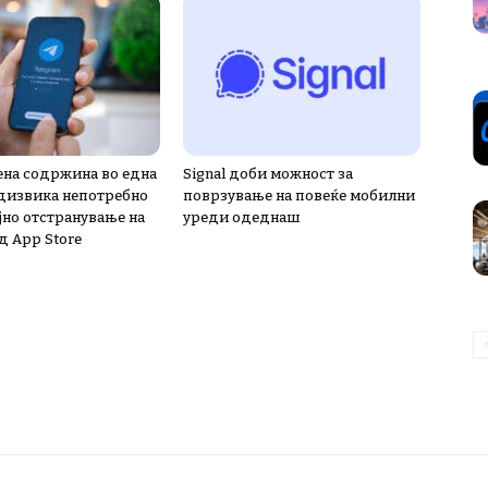
на содржина во една
Signal доби можност за
дизвика непотребно
поврзување на повеќе мобилни
јно отстранување на
уреди одеднаш
д App Store