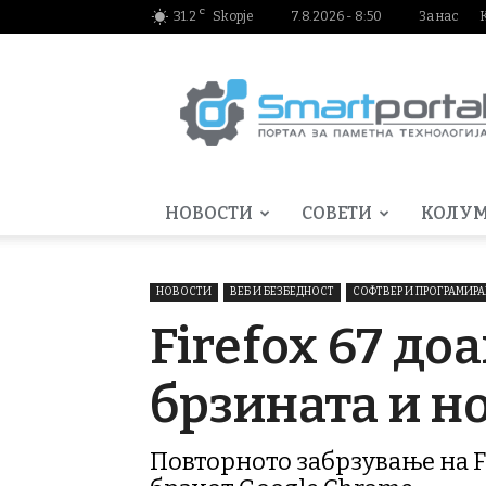
C
31.2
Skopje
7.8.2026 - 8:50
За нас
Smartportal.mk
НОВОСТИ
СОВЕТИ
КОЛУ
НОВОСТИ
ВЕБ И БЕЗБЕДНОСТ
СОФТВЕР И ПРОГРАМИР
Firefox 67 до
брзината и н
Повторното забрзување на F