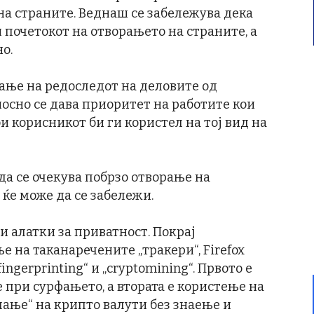
на страните. Веднаш се забележува дека
и почетокот на отворањето на страните, а
о.
вање на редоследот на деловите од
носно се дава приоритет на работите кои
ои корисникот би ги користел на тој вид на
да се очекува побрзо отворање на
 ќе може да се забележи.
ви алатки за приватност. Покрај
 на таканаречените „тракери“, Firefox
ngerprinting“ и „cryptomining“. Првото е
при сурфањето, а втората е користење на
пање“ на крипто валути без знаење и