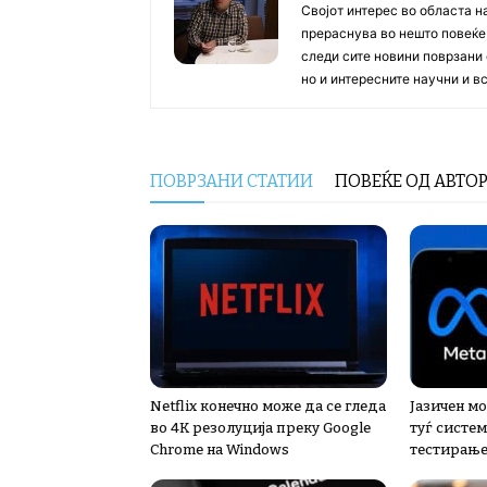
Својот интерес во областа н
прераснува во нешто повеќе, 
следи сите новини поврзани 
но и интересните научни и 
ПОВРЗАНИ СТАТИИ
ПОВЕЌЕ ОД АВТО
Netflix конечно може да се гледа
Јазичен мо
во 4K резолуција преку Google
туѓ систем
Chrome на Windows
тестирањ