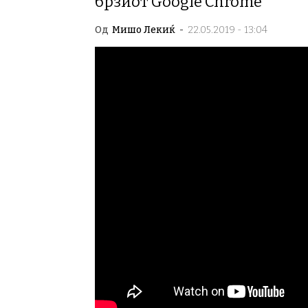
брзиот Google Chrome
Од
Мишо Лекиќ
-
22.05.2019 - 13:04