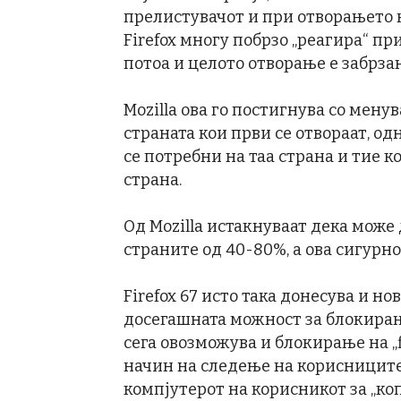
прелистувачот и при отворањето 
Firefox многу побрзо „реагира“ пр
потоа и целото отворање е забрзан
Mozilla ова го постигнува со мену
страната кои први се отвораат, од
се потребни на таа страна и тие к
страна.
Од Mozilla истакнуваат дека може 
страните од 40-80%, а ова сигурно
Firefox 67 исто така донесува и но
досегашната можност за блокирање
сега овозможува и блокирање на „fi
начин на следење на корисниците 
компјутерот на корисникот за „ко