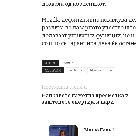
дозвола од корисникот.
Mozilla дефинитивно покажува дек
разлика во пазарното учество што 
додаваат уникатни функции, но и 
со што се гарантира дека ќе остан
ИЗВОР
Mozilla
ОЗНАКИ
Firefox 67
Mozilla Firefox
Претходна статија
Направете паметна пресметка и
заштедете енергија и пари
Мишо Лекиќ