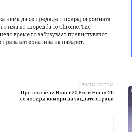
а нема да се предаде и покрај огромната
го има во споредба со Chrome. Тие
цело време го забрзуваат прелистувачот,
е права алтернатива на пазарот.
Следна статија
Претставени Honor 20 Pro и Honor 20
со четири камери на задната страна