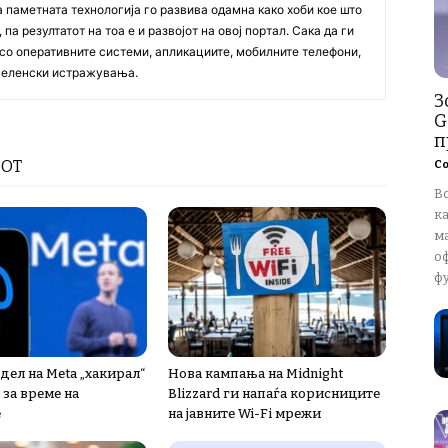
а паметната технологија го развива одамна како хоби кое што
па резултатот на тоа е и развојот на овој портал. Сака да ги
со оперативните системи, апликациите, мобилните телефони,
вселенски истражувања.
З
G
п
РОТ
Со
В
к
м
о
ф
дел на Meta „хакирал“
Нова кампања на Midnight
 за време на
Blizzard ги напаѓа корисниците
е
на јавните Wi-Fi мрежи