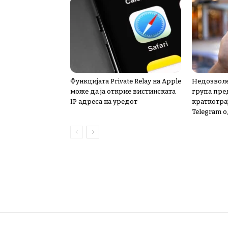
Функцијата Private Relay на Apple
Недозволе
може да ја открие вистинската
група пре
IP адреса на уредот
краткотра
Telegram о