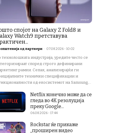
ошто спојот на Galaxy Z Fold8 и
alaxy Watch9 претставува
рактичен...
општенија од партнери
-
07.08.2026 - 10:02
о технолошката индустрија, уредите често се
атегоризираат според строго дефинирани
аркетинг рамки. Сепак, анализирајќи ги
фицијалните технички спецификации и
ункционалности од екосистемот на Samsung,...
Netflix конечно може да се
гледа во 4K резолуција
преку Google...
06.08.2026 - 17:44
Rockstar ќе прикаже
„проширен видео