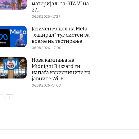
материјал“ за GTA VI на
27...
06.08.2026 - 17:27
Јазичен модел на Meta
„хакирал“ туѓ систем за
време на тестирање
06.08.2026 - 17:00
Нова кампања на
Midnight Blizzard ги
напаѓа корисниците на
јавните Wi-Fi...
06.08.2026 - 14:03