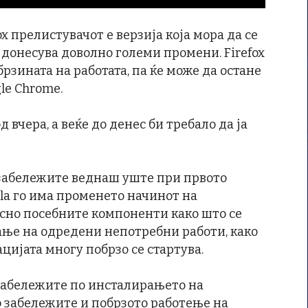
ox прелистувачот е верзија која мора да се
 донесува доволно големи промени. Firefox
рзината на работата, па ќе може да остане
le Chrome.
д вчера, а веќе до денес би требало да ја
 забележите веднаш уште при првото
lla го има променето начинот на
осно посебните компоненти како што се
ање на одредени непотребни работи, како
ацијата многу побрзо се стартува.
 забележите по инсталирањето на
 го забележите и побрзото работење на