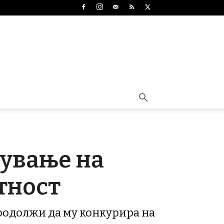
рување на
тност
продолжи да му конкурира на