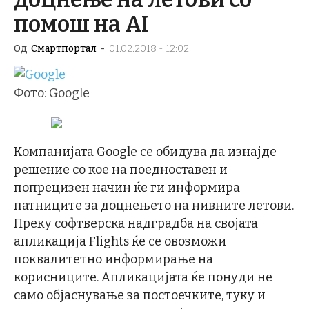
помош на AI
Од
Смартпортал
-
01.02.2018 - 12:02
Фото: Google
Компанијата Google се обидува да изнајде
решение со кое на поедноставен и
попрецизен начин ќе ги информира
патниците за доцнењето на нивните летови.
Преку софтверска надградба на својата
апликација Flights ќе се овозможи
поквалитетно информирање на
корисниците. Апликацијата ќе понуди не
само објаснување за постоечките, туку и