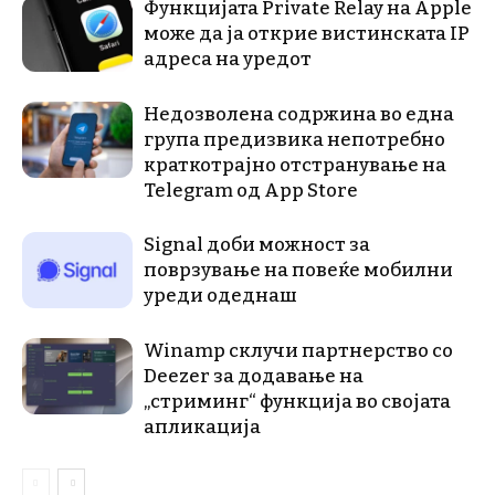
Функцијата Private Relay на Apple
може да ја открие вистинската IP
адреса на уредот
Недозволена содржина во една
група предизвика непотребно
краткотрајно отстранување на
Telegram од App Store
Signal доби можност за
поврзување на повеќе мобилни
уреди одеднаш
Winamp склучи партнерство со
Deezer за додавање на
„стриминг“ функција во својата
апликација