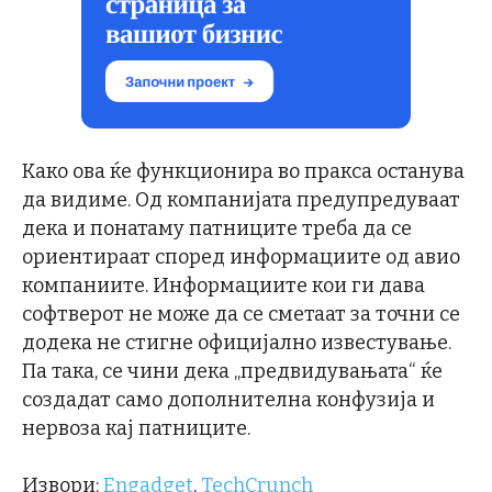
Како ова ќе функционира во пракса останува
да видиме. Од компанијата предупредуваат
дека и понатаму патниците треба да се
ориентираат според информациите од авио
компаниите. Информациите кои ги дава
софтверот не може да се сметаат за точни се
додека не стигне официјално известување.
Па така, се чини дека „предвидувањата“ ќе
создадат само дополнителна конфузија и
нервоза кај патниците.
Извори:
Engadget
,
TechCrunch