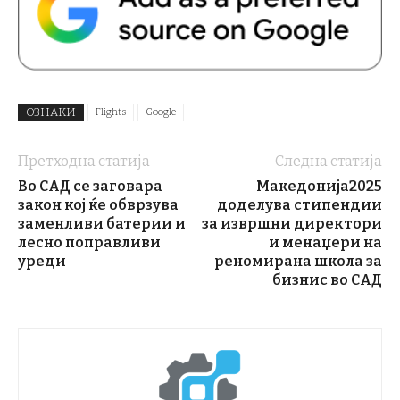
ОЗНАКИ
Flights
Google
Претходна статија
Следна статија
Во САД се заговара
Македонија2025
закон кој ќе обврзува
доделува стипендии
заменливи батерии и
за извршни директори
лесно поправливи
и менаџери на
уреди
реномирана школа за
бизнис во САД