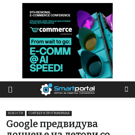
НОВОСТИ
СОФТВЕР И ПРОГРАМИРАЊЕ
Google предвидува
доцнење на летови со