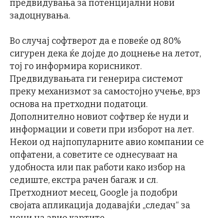
предвидувања за потенцијални нови
задоцнувања.
Во случај софтверот да е повеќе од 80%
сигурен дека ќе дојде до доцнење на летот,
тој го информира корисникот.
Предвидувањата ги генерира системот
преку механизмот за самостојно учење, врз
основа на претходни податоци.
Дополнително новиот софтвер ќе нуди и
информации и совети при изборот на лет.
Некои од најпопуларните авио компании се
опфатени, а советите се однесуваат на
удобноста или пак работи како избор на
седиште, екстра рачен багаж и сл.
Претходниот месец, Google ја подобри
својата апликација додавајќи „следач“ за