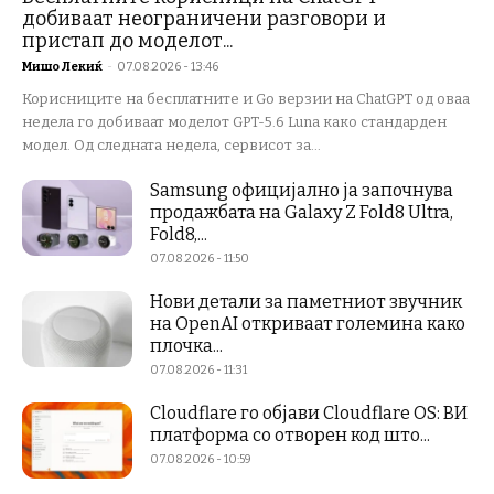
добиваат неограничени разговори и
пристап до моделот...
Мишо Лекиќ
-
07.08.2026 - 13:46
Корисниците на бесплатните и Go верзии на ChatGPT од оваа
недела го добиваат моделот GPT-5.6 Luna како стандарден
модел. Од следната недела, сервисот за...
Samsung официјално ја започнува
продажбата на Galaxy Z Fold8 Ultra,
Fold8,...
07.08.2026 - 11:50
Нови детали за паметниот звучник
на OpenAI откриваат големина како
плочка...
07.08.2026 - 11:31
Cloudflare го објави Cloudflare OS: ВИ
платформа со отворен код што...
07.08.2026 - 10:59