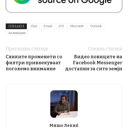
ОЗНАКИ
Chat
Email
iOS
Microsoft
Outlook
Апликации
Претходна статија
Следна статија
Сликите променети со
Видео повиците на
филтри привлекуваат
Facebook Messenger
поголемо внимание
достапни за сите земји
Мишо Лекиќ