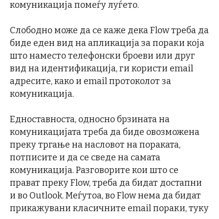
комуникација помеѓу луѓето.
Слободно може да се каже дека Flow треба да
биде еден вид на апликација за пораки која
што наместо телефонски броеви или друг
вид на идентификација, ги користи email
адресите, како и email протоколот за
комуникација.
Едноставноста, односно брзината на
комуникацијата треба да биде овозможена
преку тргање на насловот на пораката,
потписите и да се сведе на самата
комуникација. Разговорите кои што се
прават преку Flow, треба да бидат достапни
и во Outlook. Меѓутоа, во Flow нема да бидат
прикажувани класичните email пораки, туку