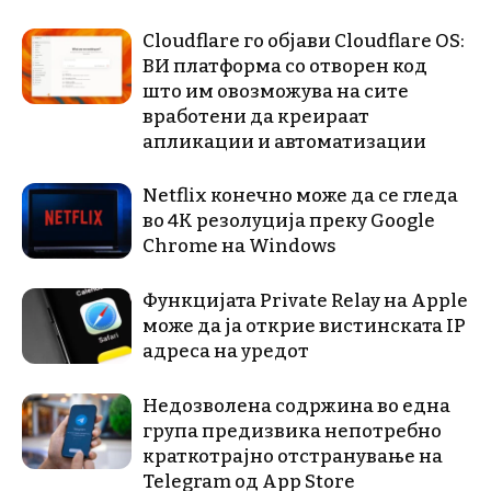
Cloudflare го објави Cloudflare OS:
ВИ платформа со отворен код
што им овозможува на сите
вработени да креираат
апликации и автоматизации
Netflix конечно може да се гледа
во 4K резолуција преку Google
Chrome на Windows
Функцијата Private Relay на Apple
може да ја открие вистинската IP
адреса на уредот
Недозволена содржина во една
група предизвика непотребно
краткотрајно отстранување на
Telegram од App Store