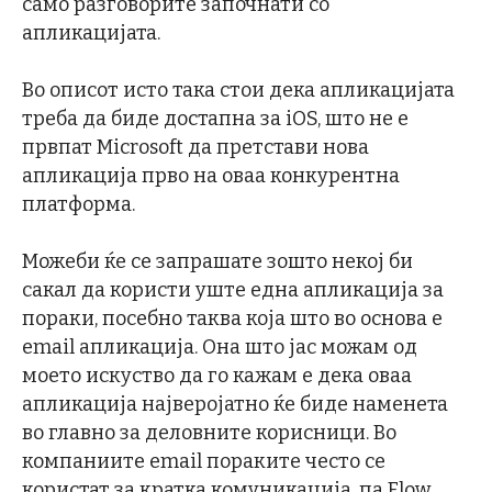
само разговорите започнати со
апликацијата.
Во описот исто така стои дека апликацијата
треба да биде достапна за iOS, што не е
првпат Microsoft да претстави нова
апликација прво на оваа конкурентна
платформа.
Можеби ќе се запрашате зошто некој би
сакал да користи уште една апликација за
пораки, посебно таква која што во основа е
email апликација. Она што јас можам од
моето искуство да го кажам е дека оваа
апликација најверојатно ќе биде наменета
во главно за деловните корисници. Во
компаниите email пораките често се
користат за кратка комуникација, па Flow