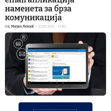
наменета за брза
комуникација
Од
Мишо Лекиќ
-
21.05.2015 - 11:40