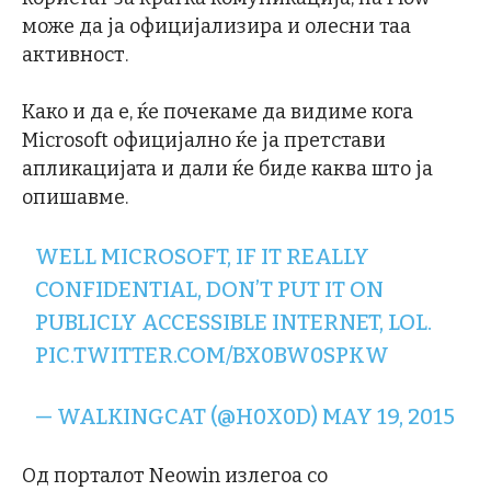
може да ја официјализира и олесни таа
активност.
Како и да е, ќе почекаме да видиме кога
Microsoft официјално ќе ја претстави
апликацијата и дали ќе биде каква што ја
опишавме.
WELL MICROSOFT, IF IT REALLY
CONFIDENTIAL, DON’T PUT IT ON
PUBLICLY ACCESSIBLE INTERNET, LOL.
PIC.TWITTER.COM/BX0BW0SPKW
— WALKINGCAT (@H0X0D)
MAY 19, 2015
Од порталот Neowin излегоа со