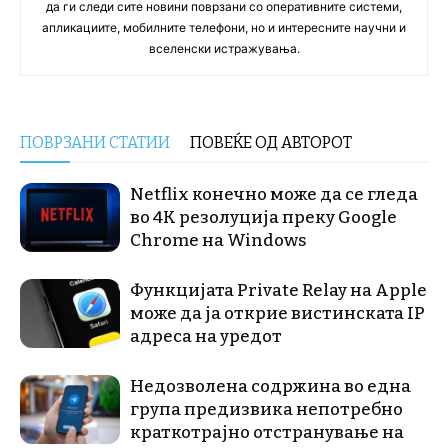
да ги следи сите новини поврзани со оперативните системи,
апликациите, мобилните телефони, но и интересните научни и
вселенски истражувања.
ПОВРЗАНИ СТАТИИ
ПОВЕЌЕ ОД АВТОРОТ
Netflix конечно може да се гледа
во 4K резолуција преку Google
Chrome на Windows
Функцијата Private Relay на Apple
може да ја открие вистинската IP
адреса на уредот
Недозволена содржина во една
група предизвика непотребно
краткотрајно отстранување на