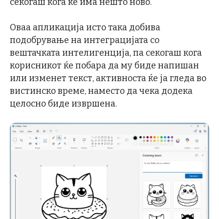
секогаш кога ќе има нешто ново.
Оваа апликација исто така добива
подобрување на интеграцијата со
вештачката интелигенција, па секогаш кога
корисникот ќе побара да му биде напишан
или изменет текст, активноста ќе ја гледа во
вистинско време, наместо да чека додека
целосно биде извршена.