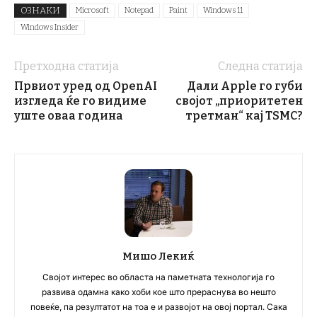
ОЗНАКИ
Microsoft
Notepad
Paint
Windows 11
Windows Insider
Претходна статија
Следна статија
Првиот уред од OpenAI
Дали Apple го губи
изгледа ќе го видиме
својот „приоритетен
уште оваа година
третман“ кај TSMC?
Мишо Лекиќ
Својот интерес во областа на паметната технологија го
развива одамна како хоби кое што прераснува во нешто
повеќе, па резултатот на тоа е и развојот на овој портал. Сака