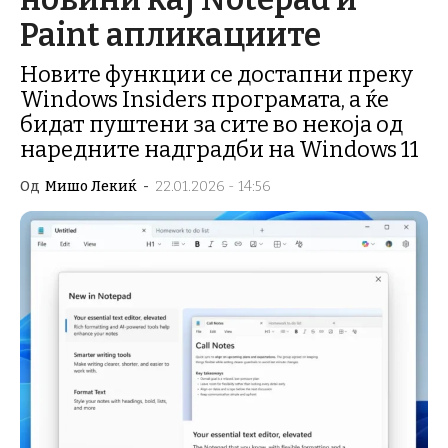
Paint апликациите
Новите функции се достапни преку
Windows Insiders програмата, а ќе
бидат пуштени за сите во некоја од
наредните надградби на Windows 11
Од
Мишо Лекиќ
-
22.01.2026 - 14:56