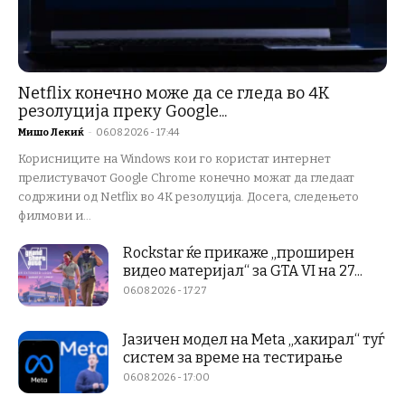
Netflix конечно може да се гледа во 4K
резолуција преку Google...
Мишо Лекиќ
-
06.08.2026 - 17:44
Корисниците на Windows кои го користат интернет
прелистувачот Google Chrome конечно можат да гледаат
содржини од Netflix во 4K резолуција. Досега, следењето
филмови и...
Rockstar ќе прикаже „проширен
видео материјал“ за GTA VI на 27...
06.08.2026 - 17:27
Јазичен модел на Meta „хакирал“ туѓ
систем за време на тестирање
06.08.2026 - 17:00