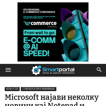
НОВОСТИ
СОФТВЕР И ПРОГРАМИРАЊЕ
Microsoft најави неколку
новини кај Notepad и