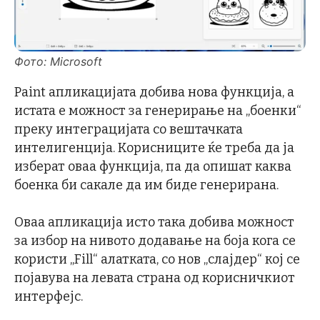
Фото: Microsoft
Paint апликацијата добива нова функција, а
истата е можност за генерирање на „боенки“
преку интеграцијата со вештачката
интелигенција. Корисниците ќе треба да ја
изберат оваа функција, па да опишат каква
боенка би сакале да им биде генерирана.
Оваа апликација исто така добива можност
за избор на нивото додавање на боја кога се
користи „Fill“ алатката, со нов „слајдер“ кој се
појавува на левата страна од корисничкиот
интерфејс.