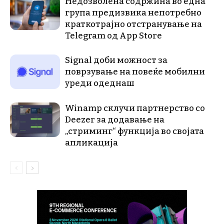
Недозволена содржина во една
група предизвика непотребно
краткотрајно отстранување на
Telegram од App Store
Signal доби можност за
поврзување на повеќе мобилни
уреди одеднаш
Winamp склучи партнерство со
Deezer за додавање на
„стриминг“ функција во својата
апликација