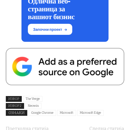
ИЗВОР
The Verge
ИЗВОР 2
Neowin
ОЗНАКИ
Google Chrome
Microsoft
Microsoft Edge
Претходна статија
Следна статија