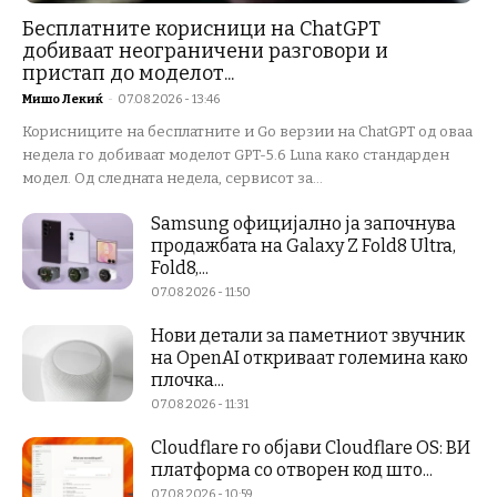
Бесплатните корисници на ChatGPT
добиваат неограничени разговори и
пристап до моделот...
Мишо Лекиќ
-
07.08.2026 - 13:46
Корисниците на бесплатните и Go верзии на ChatGPT од оваа
недела го добиваат моделот GPT-5.6 Luna како стандарден
модел. Од следната недела, сервисот за...
Samsung официјално ја започнува
продажбата на Galaxy Z Fold8 Ultra,
Fold8,...
07.08.2026 - 11:50
Нови детали за паметниот звучник
на OpenAI откриваат големина како
плочка...
07.08.2026 - 11:31
Cloudflare го објави Cloudflare OS: ВИ
платформа со отворен код што...
07.08.2026 - 10:59