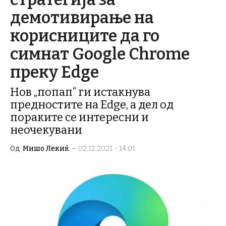
демотивирање на
корисниците да го
симнат Google Chrome
преку Edge
Нов „попап“ ги истакнува
предностите на Edge, а дел од
пораките се интересни и
неочекувани
Од
Мишо Лекиќ
-
02.12.2021 - 14:01