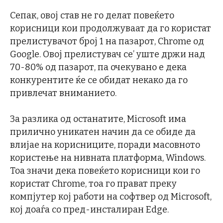
Сепак, овој став не го делат повеќето
корисници кои продолжуваат да го користат
прелистувачот број 1 на пазарот, Chrome од
Google. Овој прелистувач се’ уште држи над
70-80% од пазарот, па очекувано е дека
конкурентите ќе се обидат некако да го
привлечат вниманието.
За разлика од останатите, Microsoft има
прилично уникатен начин да се обиде да
влијае на корисниците, поради масовното
користење на нивната платформа, Windows.
Тоа значи дека повеќето корисници кои го
користат Chrome, тоа го прават преку
компјутер кој работи на софтвер од Microsoft,
кој доаѓа со пред-инсталиран Edge.