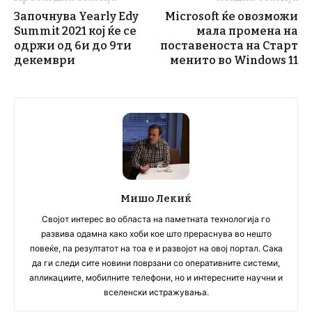
Започнува Yearly Edy
Microsoft ќе овозможи
Summit 2021 кој ќе се
мала промена на
одржи од 6и до 9ти
поставеноста на Старт
декември
менито во Windows 11
Мишо Лекиќ
Својот интерес во областа на паметната технологија го
развива одамна како хоби кое што прераснува во нешто
повеќе, па резултатот на тоа е и развојот на овој портал. Сака
да ги следи сите новини поврзани со оперативните системи,
апликациите, мобилните телефони, но и интересните научни и
вселенски истражувања.