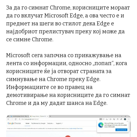
За да го симнат Chrome, корисниците мораат
да го вклучат Microsoft Edge, а ова често е и
предмет на шеги во стилот дека Edge е
најдобриот прелистувач преку кој може да
се симне Chrome.
Microsoft сега започна со прикажување на
лента со информации, односно „попап“, кога
корисниците ќе ја отворат страната за
симнување на Chrome преку Edge.
Информациите се во правец на
демотивирање на корисниците да го симнат
Chrome и да му дадат шанса на Edge.