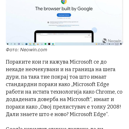
Фото: Neowin.com
Пораките кои ги кажува Microsoft се до
некаде неочекувани и на граница на шега
дури, па така тие покрај тоа што имаат
стандардни пораки како „Microsoft Edge
работи на истата технологија како Chrome, со
додадената доверба на Microsoft“, имаат и
пораки како „Овој прелистувач е толку 2008!
Дали знаете што е ново? Microsoft Edge“.