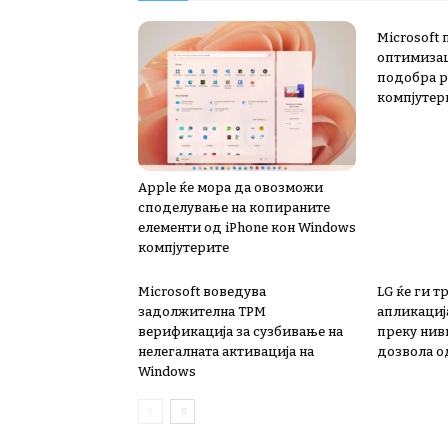
Microsoft
оптимизаци
подобра р
компјутер
Apple ќе мора да овозможи
споделување на копираните
елементи од iPhone кон Windows
компјутерите
Microsoft воведува
LG ќе ги т
задолжителна TPM
апликација
верификација за сузбивање на
преку нив
нелегалната активација на
дозвола о
Windows