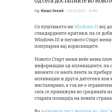
од сега достапните во новот
Од
Мишо Лекиќ
-
02.12.2021 - 16:40
Со пуштањето на
Windows 11
кој до
стандардните критики, па се доб
Windows 10 и неговото Старт мени
популарни кај корисниците.
Новото Старт мени веќе нема пло
информации од апликациите, па се
иконите се наоѓа лента за пребару
апликации и други датотеки кои 
инсталирано, а тоа не е ограниче
сега се прикажува во средината на 
старата позиција на левата страна
Во
најновата тест верзија во „dev“