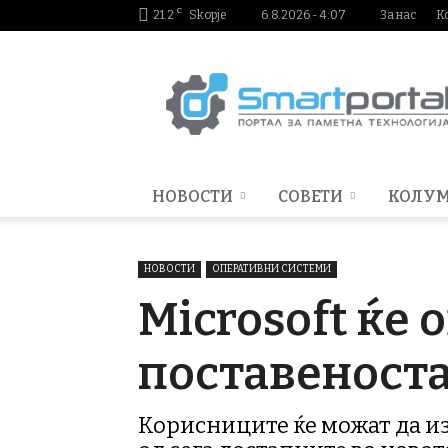
C
21.2
Skopje
6.8.2026 - 4:07
За нас
К
Smartportal.mk
НОВОСТИ
СОВЕТИ
КОЛУ
НОВОСТИ
ОПЕРАТИВНИ СИСТЕМИ
Microsoft ќе
поставеноста
Корисниците ќе можат да и