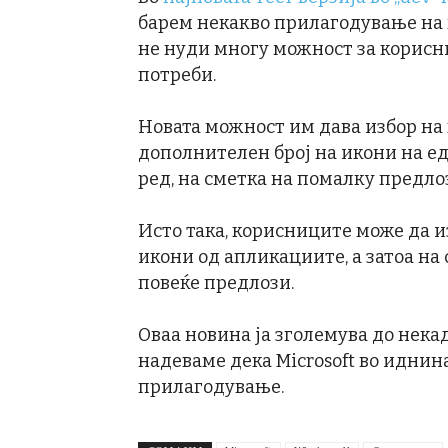
барем некакво прилагодување на м
не нуди многу можност за корисн
потреби.
Новата можност им дава избор н
дополнителен број на икони на е
ред, на сметка на помалку предло
Исто така, корисниците може да 
икони од апликациите, а затоа на
повеќе предлози.
Оваа новина ја зголемува до нека
надеваме дека Microsoft во иднин
прилагодување.