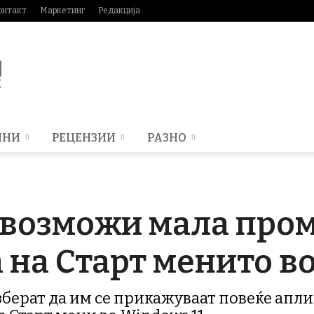
онтакт
Маркетинг
Редакција
МНИ
РЕЦЕНЗИИ
РАЗНО
 овозможи мала про
 на Старт менито во
зберат да им се прикажуваат повеќе апл