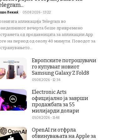
elegram...
ишо Лекиќ
-
05.08.2026 - 13:22
ознатата апликација Telegram во
онеделникот вечерта беше привремено
тстранета од продавницата за апликации App
ore на период од околу 40 минути. Поводот за
странувањето...
Европските потрошувачи
го купуваат новиот
Samsung Galaxy Z Fold8
05.08.2026 - 12:34
Electronic Arts
официјално ја заврши
продажбата за 55
милијарди долари
05.08.2026 - 11:48
OpenAI ги отфрла
обвинувањата на Apple за