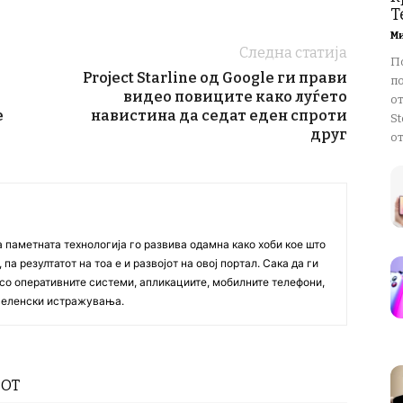
T
М
Следна статија
П
Project Starline од Google ги прави
п
видео повиците како луѓето
о
e
навистина да седат еден спроти
St
друг
от
а паметната технологија го развива одамна како хоби кое што
па резултатот на тоа е и развојот на овој портал. Сака да ги
со оперативните системи, апликациите, мобилните телефони,
вселенски истражувања.
РОТ