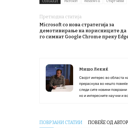
ОЗНАКИ
Microsoft
Windows 11
Старт мени
Претходна статија
Microsoft со нова стратегија за
демотивирање на корисниците да
го симнат Google Chrome преку Edg
Мишо Лекиќ
Својот интерес во областа н
прераснува во нешто повеќе, 
следи сите новини поврзани 
но и интересните научни и 
ПОВРЗАНИ СТАТИИ
ПОВЕЌЕ ОД АВТО