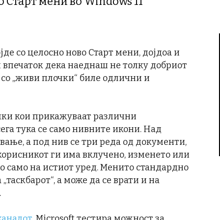
о Старт мени во Windows 11
јде со целосно ново Старт мени, дојдоа и
и впечаток дека наеднаш не толку добриот
 со „живи плочки“ биле одлични и
чки кои прикажуваат различни
га тука се само нивните икони. Над
вање, а под нив се три реда од документи,
корисникот ги има вклучено, изменето или
но само на истиот уред. Менито стандардно
„таскбарот“, а може да се врати и на
.
 каналот
, Microsoft тестира можност за