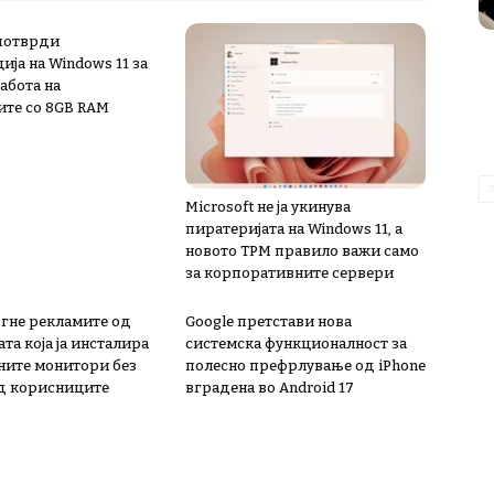
 потврди
ја на Windows 11 за
абота на
ите со 8GB RAM
Microsoft не ја укинува
пиратеријата на Windows 11, а
новото TPM правило важи само
за корпоративните сервери
ргне рекламите од
Google претстави нова
та која ја инсталира
системска функционалност за
ните монитори без
полесно префрлување од iPhone
д корисниците
вградена во Android 17