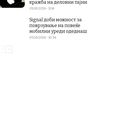
кражба на деловни тајни
05.08.2026 - 11:14
Signal доби можност за
поврзување на повеќе
мобилни уреди одеднаш
05.08.2026 - 10:36