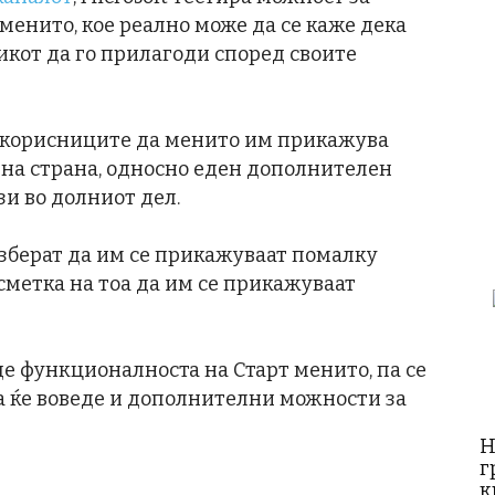
енито, кое реално може да се каже дека
икот да го прилагоди според своите
а корисниците да менито им прикажува
дна страна, односно еден дополнителен
зи во долниот дел.
изберат да им се прикажуваат помалку
 сметка на тоа да им се прикажуваат
де функционалноста на Старт менито, па се
а ќе воведе и дополнителни можности за
Н
г
к