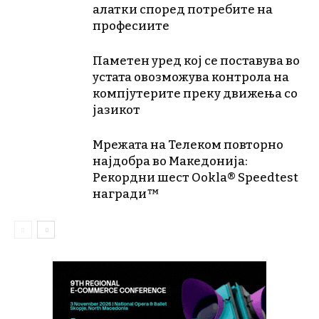
алатки според потребите на
професиите
Паметен уред кој се поставува во
устата овозможува контрола на
компјутерите преку движења со
јазикот
Мрежата на Телеком повторно
најдобра во Македонија:
Рекордни шест Ookla® Speedtest
награди™