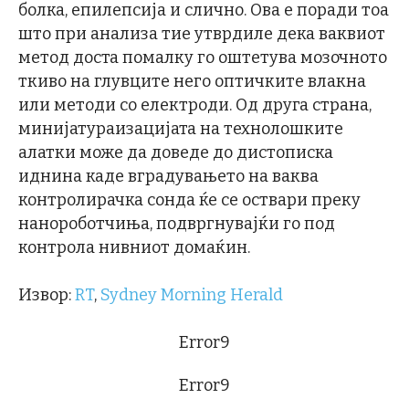
болка, епилепсија и слично. Ова е поради тоа
што при анализа тие утврдиле дека ваквиот
метод доста помалку го оштетува мозочното
ткиво на глувците него оптичките влакна
или методи со електроди. Од друга страна,
минијатураизацијата на технолошките
алатки може да доведе до дистописка
иднина каде вградувањето на ваква
контролирачка сонда ќе се оствари преку
нанороботчиња, подвргнувајќи го под
контрола нивниот домаќин.
Извор:
RT
,
Sydney Morning Herald
Error9
Error9