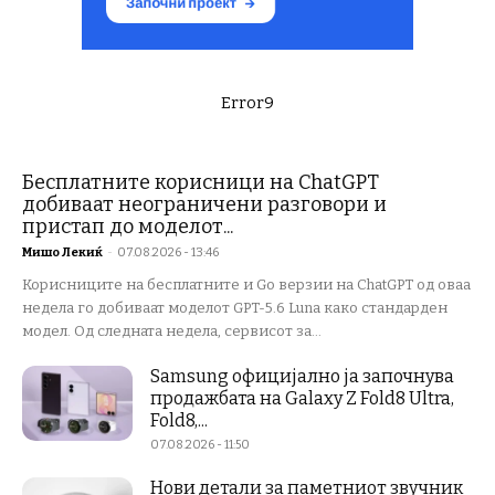
Error9
Бесплатните корисници на ChatGPT
добиваат неограничени разговори и
пристап до моделот...
Мишо Лекиќ
-
07.08.2026 - 13:46
Корисниците на бесплатните и Go верзии на ChatGPT од оваа
недела го добиваат моделот GPT-5.6 Luna како стандарден
модел. Од следната недела, сервисот за...
Samsung официјално ја започнува
продажбата на Galaxy Z Fold8 Ultra,
Fold8,...
07.08.2026 - 11:50
Нови детали за паметниот звучник