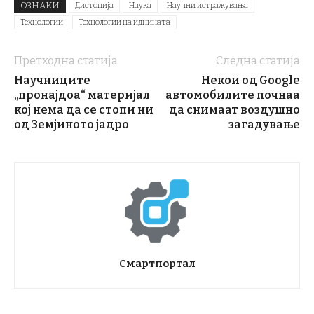
ОЗНАКИ
Дистопија
Наука
Научни истражувања
Технологии
Технологии на иднината
Претходна статија
Следна статија
Научниците
Некои од Google
„пронајдоа“ материјал
автомобилите почнаа
кој нема да се стопи ни
да снимаат воздушно
од Земјиното јадро
загадување
Смартпортал