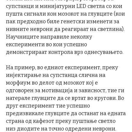
супстанци и минијатурни LED светла со кои
пушта сигнали кон мозокот на глувците (кои
пак предходно биле генетски изменети за
нивните неврони да реагираат на светлина).
Научниците направиле неколку
експерименти во кои успешно
демонстрираат контрола врз однесувањето.
На пример, во едниот експеримент, преку
инјектирање на супстанца слична на
морфиум во делот од мозокот кој е
одговорен за мотивација и зависност, тие ги
натерале глувците да се вртат во кругови. Во
друг експеримент тие успешно
предизвикале глувците да останат на едната
страна од кафезот преку пуштање светло
низ диодите на точно одредени неврони.