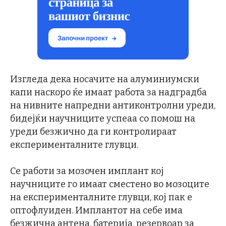
Изгледа дека носачите на алуминиумски
капи наскоро ќе имаат работа за надградба
на нивните напредни антиконтролни уреди,
бидејќи научниците успеаа со помош на
уреди безжично да ги контролираат
експерименталните глувци.
Се работи за мозочен имплант кој
научниците го имаат сместено во мозоците
на експерименталните глувци, кој пак е
оптофлуиден. Имплантот на себе има
безжична антена, батерија, резервоар за