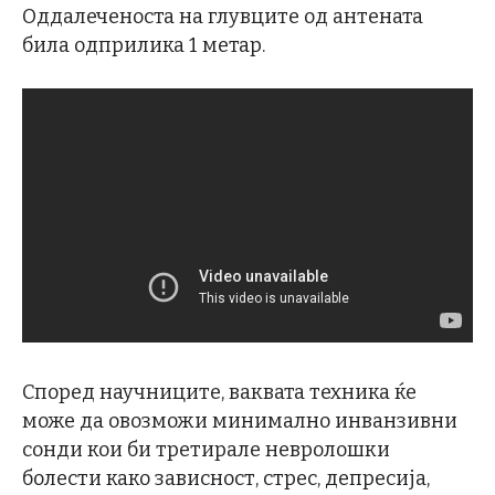
Оддалеченоста на глувците од антената
била одприлика 1 метар.
Според научниците, ваквата техника ќе
може да овозможи минимално инванзивни
сонди кои би третирале невролошки
болести како зависност, стрес, депресија,