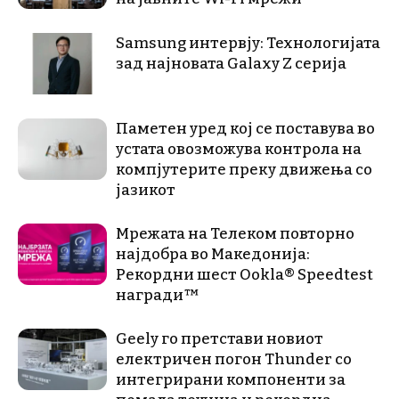
Samsung интервју: Технологијата
зад најновата Galaxy Z серија
Паметен уред кој се поставува во
устата овозможува контрола на
компјутерите преку движења со
јазикот
Мрежата на Телеком повторно
најдобра во Македонија:
Рекордни шест Ookla® Speedtest
награди™
Geely го претстави новиот
електричен погон Thunder со
интегрирани компоненти за