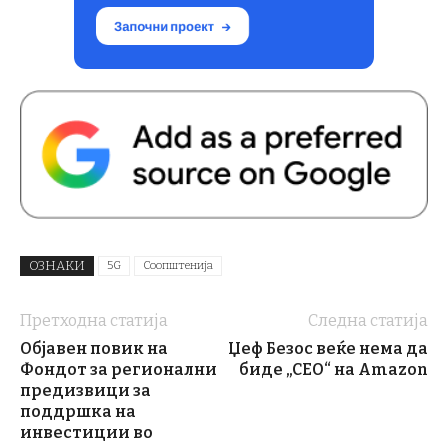
ОЗНАКИ
5G
Соопштенија
Претходна статија
Следна статија
Објавен повик на
Џеф Безос веќе нема да
Фондот за регионални
биде „CEO“ на Amazon
предизвици за
поддршка на
инвестиции во