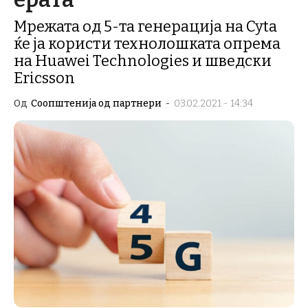
Мрежата од 5-та генерација на Cyta
ќе ја користи технолошката опрема
на Huawei Technologies и шведски
Ericsson
Од
Соопштенија од партнери
-
03.02.2021 - 14:34