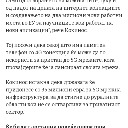
само од отворањето на можностите, туку и
од падот на цената на интернет конекциите
и создавањето на два милиони нови работни
места во ЕУ за научниците кои работат на
нови апликации“, рече Кокинос.
Тој посочи дека секој што има паметен
телефон со 4G конекција ќе може да го
искористи за пристап до 5G мрежите, кога
провајдерите ќе ја лансираат својата мрежа.
Кокинос истакна дека државата ќе
придонесе со 35 милиони евра за 5G мрежна
инфраструктура, за да стигне до руралните
области кои не се остварливи за приватниот
сектор.
Ќе
бидат достапни
повеќе
оператори