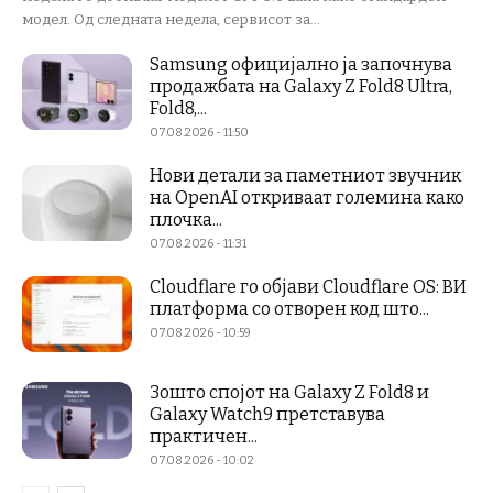
модел. Од следната недела, сервисот за...
Samsung официјално ја започнува
продажбата на Galaxy Z Fold8 Ultra,
Fold8,...
07.08.2026 - 11:50
Нови детали за паметниот звучник
на OpenAI откриваат големина како
плочка...
07.08.2026 - 11:31
Cloudflare го објави Cloudflare OS: ВИ
платформа со отворен код што...
07.08.2026 - 10:59
Зошто спојот на Galaxy Z Fold8 и
Galaxy Watch9 претставува
практичен...
07.08.2026 - 10:02