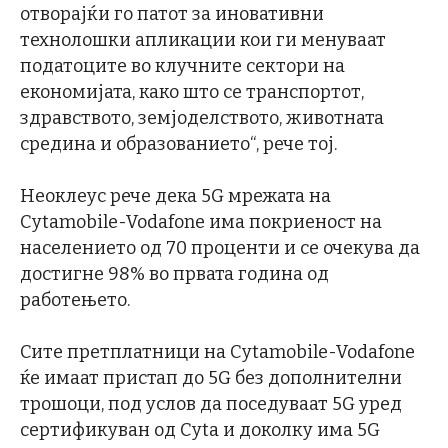
отворајќи го патот за иновативни
технолошки апликации кои ги менуваат
податоците во клучните сектори на
економијата, како што се транспортот,
здравството, земјоделството, животната
средина и образованието“, рече тој.
Неоклеус рече дека 5G мрежата на
Cytamobile-Vodafone има покриеност на
населението од 70 проценти и се очекува да
достигне 98% во првата година од
работењето.
Сите претплатници на Cytamobile-Vodafone
ќе имаат пристап до 5G без дополнителни
трошоци, под услов да поседуваат 5G уред
сертификуван од Cyta и доколку има 5G