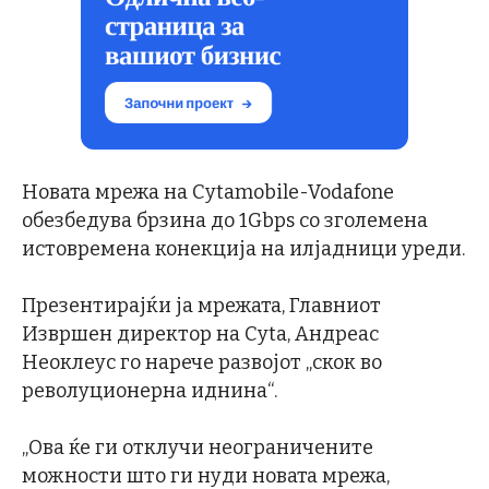
Новата мрежа на Cytamobile-Vodafone
обезбедува брзина до 1Gbps со зголемена
истовремена конекција на илјадници уреди.
Презентирајќи ја мрежата, Главниот
Извршен директор на Cyta, Андреас
Неоклеус го нарече развојот „скок во
револуционерна иднина“.
„Ова ќе ги отклучи неограничените
можности што ги нуди новата мрежа,