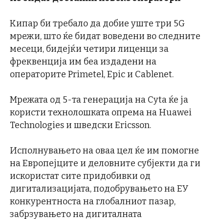
Кипар би требало да добие уште три 5G
мрежи, што ќе бидат воведени во следните
месеци, бидејќи четири лиценци за
фреквенција им беа издадени на
операторите Primetel, Epic и Cablenet.
Мрежата од 5-та генерација на Cyta ќе ја
користи технолошката опрема на Huawei
Technologies и шведски Ericsson.
Исполнувањето на оваа цел ќе им помогне
на Европејците и деловните субјекти да ги
искористат сите придобивки од
дигитализацијата, подобрувањето на ЕУ
конкурентноста на глобалниот пазар,
забрзувањето на дигиталната