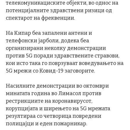
телекомуникациските објекти, во однос на
потенцијалните здравствени ризици од
спектарот на фреквенции.
На Кипар беа запалени антени и
телефонски јарболи, додека беа
организирани неколку демонстрации
против 5G поради здравствените стравови,
кои исто така го поврзуваат воведувањето на
5G мрежи со Ковид-19 заговорите.
Насилните демонстрации во октомври
минатата година во Лимасол против
рестрикциите на коронавирусот,
корупцијата и ширењето на 5G мрежата
резултираа со четворица повредени
полицајци и еден пожарникар.