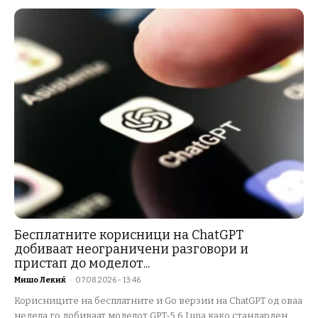
Бесплатните корисници на ChatGPT
добиваат неограничени разговори и
пристап до моделот...
Мишо Лекиќ
-
07.08.2026 - 13:46
Корисниците на бесплатните и Go верзии на ChatGPT од оваа
недела го добиваат моделот GPT-5.6 Luna како стандарден