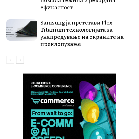
помала тежина и рекордна
ефикасност
Samsung ја претстави Flex
Titanium технологијата за
унапредување на екраните на
преклопување