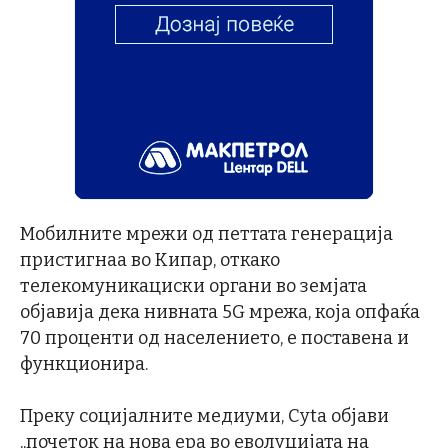
Мобилните мрежи од петтата генерација
пристигнаа во Кипар, откако
телекомуникациски органи во земјата
објавија дека нивната 5G мрежа, која опфаќа
70 проценти од населението, е поставена и
функционира.
Преку социјалните медиуми, Cyta објави
„почеток на нова ера во еволуцијата на