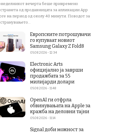
онеделникот вечерта беше привремено
тстранета од продавницата за апликации App
ore на период од околу 40 минути. Поводот за
странувањето...
Европските потрошувачи
го купуваат новиот
Samsung Galaxy Z Fold8
05.08.2026 - 12:34
Electronic Arts
официјално ја заврши
продажбата за 55
милијарди долари
05.08.2026 - 11:48
OpenAI ги отфрла
обвинувањата на Apple за
кражба на деловни тајни
05.08.2026 - 11:14
Signal доби можност за