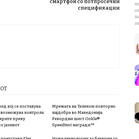
смартфон со потпросечни
п
спецификации
о
St
от
РОТ
ед кој се поставува
Мрежата на Телеком повторно
 овозможува контрола
најдобра во Македонија:
терите преку
Рекордни шест Ookla®
о јазикот
Speedtest награди™
 претстави Flex
Нови технологии за батерии го