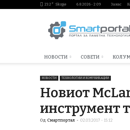
C
23.2
Skopje
6.8.2026 - 2:09
За нас
К
Smartportal.mk
НОВОСТИ
СОВЕТИ
КОЛУ
НОВОСТИ
ТЕХНОЛОГИИ И КОМУНИКАЦИИ
Новиот McLar
инструмент 
Од
Смартпортал
-
02.03.2017 - 15:12