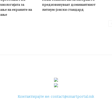
ехнологијата за
предизвикуваат доминантниот
ање на екраните на
литиум-јонски стандард
вање
Контактирајте не:
contact@smartportal.mk