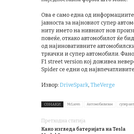
Ова е само една од информациите
јавноста за најновиот супер авто
ниту името на нивниот нов произв
повеќе, откако автомобилот ќе би
од најиновативните автомобилски 
тркачки и супер автомобили. Фано
F1 street version кој доживеа неве
Spider се едни од највпечатливит
Извор:
DriveSpark
,
TheVerge
ОЗНАКИ
McLaren
Автомобилизам
супер ав
Претходна статија
Како изгледа батеријата на Tesla