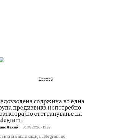
Error9
едозволена содржина во една
рупа предизвика непотребно
раткотрајно отстранување на
elegram...
ишо Лекиќ
-
05.08.2026 - 13:22
ознатата апликација Telegram во