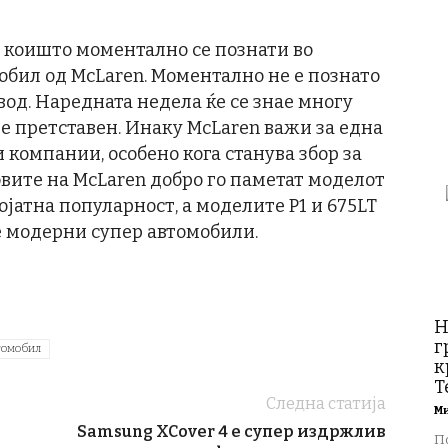
 коишто моментално се познати во
мобил од McLaren. Моментално не е познато
од. Наредната недела ќе се знае многу
де претставен. Инаку McLaren важи за една
компании, особено кога станува збор за
вите на McLaren добро го паметат моделот
ројатна популарност, а моделите P1 и 675LT
е модерни супер автомобили.
Н
г
томобил
к
T
Следна статија
М
Samsung XCover 4 е супер издржлив
П