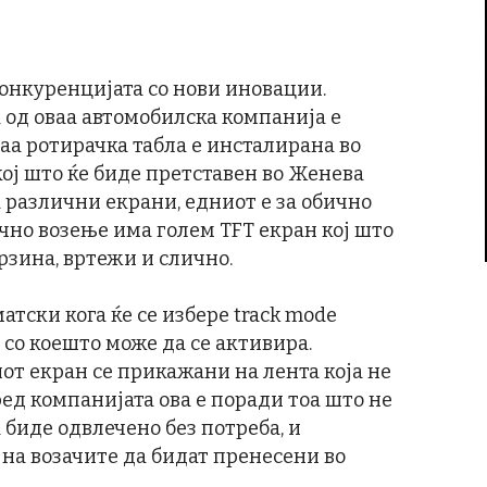
конкуренцијата со нови иновации.
а од оваа автомобилска компанија е
аа ротирачка табла е инсталирана во
ој што ќе биде претставен во Женева
а различни екрани, едниот е за обично
бично возење има голем TFT екран кој што
рзина, вртежи и слично.
атски кога ќе се избере track mode
е со коешто може да се активира.
от екран се прикажани на лента која не
ред компанијата ова е поради тоа што не
 биде одвлечено без потреба, и
на возачите да бидат пренесени во