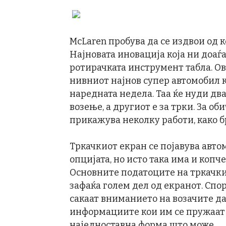
McLaren пробува да се издвои од 
Најновата иновација која ни доаѓ
ротирачката инструмент табла. Ов
нивниот најнов супер автомобил к
наредната недела. Таа ќе нуди дв
возење, а другиот е за трки. За о
прикажува неколку работи, како б
Тркачкиот екран се појавува автом
опцијата, но исто така има и копч
Основните податоците на тркачки
зафаќа голем дел од екранот. Спо
сакаат вниманието на возачите да
информациите кои им се пружаат 
наједноставна форма што може.