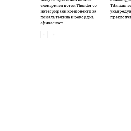
електричен погон Thunder со
Titanium т
интегрирани компоненти за
унапредув
помала тежина и рекордна
преклопу
ефикасност