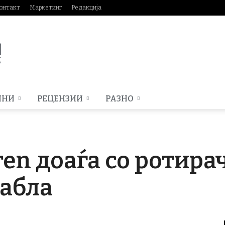
онтакт
Маркетинг
Редакција
МНИ
РЕЦЕНЗИИ
РАЗНО
en доаѓа со ротира
табла