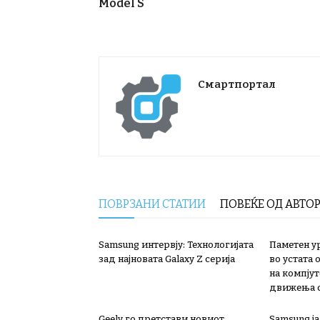
Model S
Смартпортал
ПОВРЗАНИ СТАТИИ
ПОВЕЌЕ ОД АВТО
Samsung интервју: Технологијата
Паметен ур
зад најновата Galaxy Z серија
во устата
на компју
движења с
Geely го претстави новиот
Samsung ја