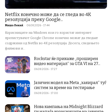
Netflix конечно може да се гледа во 4K
резолуција преку Google...
Мишо Лекиќ
-
06.08.2026 - 17:44
Корисниците на Windows кои го користат интернет
прелистувачот Google Chrome конечно можат да гледаат
содржини од Netflix во 4K резолуција. Досега, следењето
филмови и...
Rockstar ќе прикаже „проширен
видео материјал“ за GTA VI на 27...
06.08.2026 - 17:27
Јазичен модел на Meta „хакирал“ туѓ
систем за време на тестирање
06.08.2026 - 17:00
Нова кампања на Midnight Blizzard
ги напаѓа корисниците на јавните