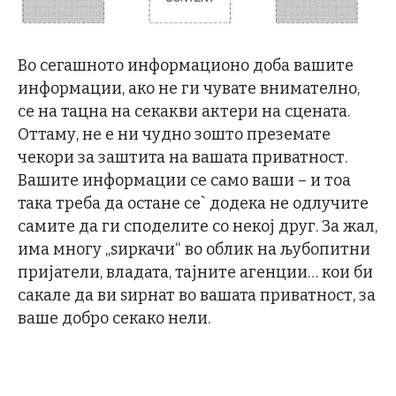
Во сегашното информационо доба вашите
информации, ако не ги чувате внимателно,
се на тацна на секакви актери на сцената.
Оттаму, не е ни чудно зошто преземате
чекори за заштита на вашата приватност.
Вашите информации се само ваши – и тоа
така треба да остане се` додека не одлучите
самите да ги споделите со некој друг. За жал,
има многу „ѕиркачи“ во облик на љубопитни
пријатели, владата, тајните агенции… кои би
сакале да ви ѕирнат во вашата приватност, за
ваше добро секако нели.