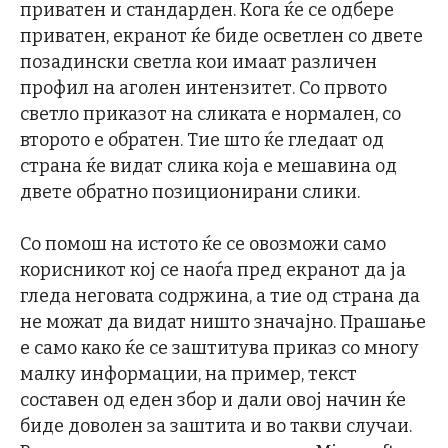
приватен и стандарден. Кога ќе се одбере
приватен, екранот ќе биде осветлен со двете
позадински светла кои имаат различен
профил на аголен интензитет. Со првото
светло приказот на сликата е нормален, со
второто е обратен. Тие што ќе гледаат од
страна ќе видат слика која е мешавина од
двете обратно позиционирани слики.
Со помош на истото ќе се овозможи само
корисникот кој се наоѓа пред екранот да ја
гледа неговата содржина, а тие од страна да
не можат да видат ништо значајно. Прашање
е само како ќе се заштитува приказ со многу
малку информации, на пример, текст
составен од еден збор и дали овој начин ќе
биде доволен за заштита и во такви случаи.