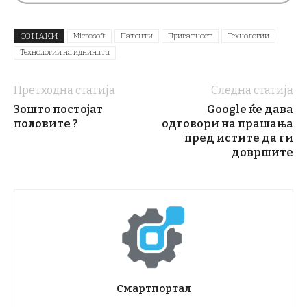
ОЗНАКИ
Microsoft
Патенти
Приватност
Технологии
Технологии на иднината
Претходна статија
Следна статија
Зошто постојат
Google ќе дава
половите ?
одговори на прашања
пред истите да ги
довршите
Смартпортал