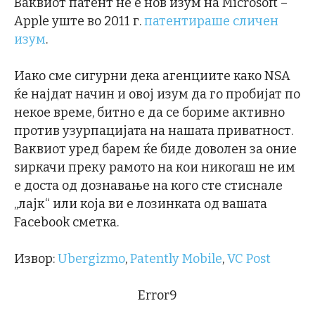
Ваквиот патент не е нов изум на Microsoft –
Apple уште во 2011 г.
патентираше сличен
изум
.
Иако сме сигурни дека агенциите како NSA
ќе најдат начин и овој изум да го пробијат по
некое време, битно е да се бориме активно
против узурпацијата на нашата приватност.
Ваквиот уред барем ќе биде доволен за оние
ѕиркачи преку рамото на кои никогаш не им
е доста од дознавање на кого сте стиснале
„лајк“ или која ви е лозинката од вашата
Facebook сметка.
Извор:
Ubergizmo
,
Patently Mobile
,
VC Post
Error9