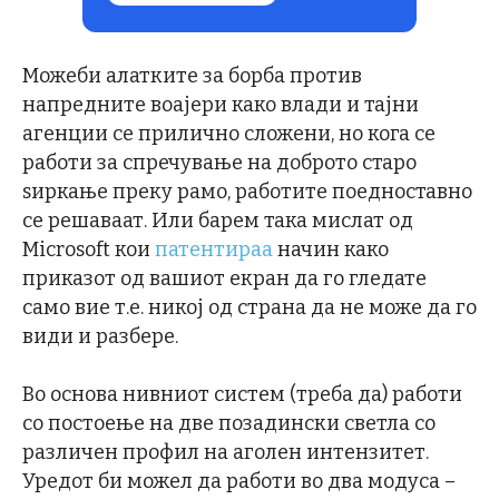
Можеби алатките за борба против
напредните воајери како влади и тајни
агенции се прилично сложени, но кога се
работи за спречување на доброто старо
ѕиркање преку рамо, работите поедноставно
се решаваат. Или барем така мислат од
Microsoft кои
патентираа
начин како
приказот од вашиот екран да го гледате
само вие т.е. никој од страна да не може да го
види и разбере.
Во основа нивниот систем (треба да) работи
со постоење на две позадински светла со
различен профил на аголен интензитет.
Уредот би можел да работи во два модуса –