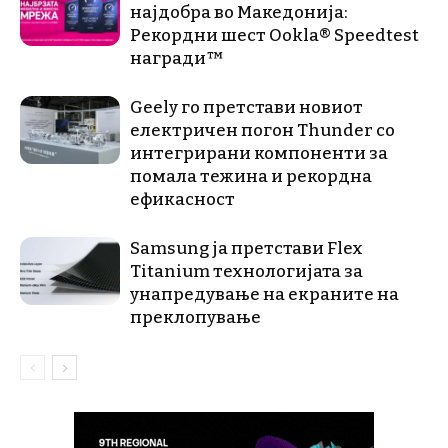
најдобра во Македонија:
Рекордни шест Ookla® Speedtest
награди™
Geely го претстави новиот
електричен погон Thunder со
интегрирани компоненти за
помала тежина и рекордна
ефикасност
Samsung ја претстави Flex
Titanium технологијата за
унапредување на екраните на
преклопување