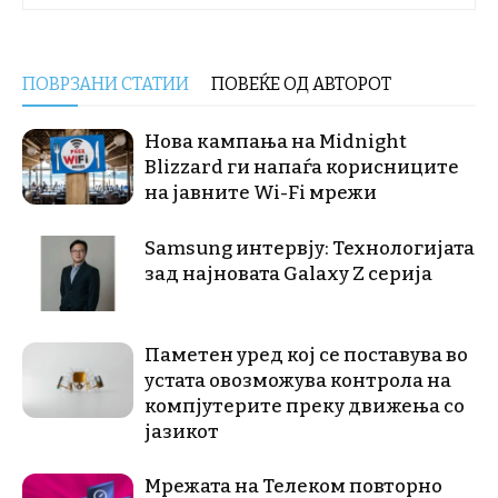
ПОВРЗАНИ СТАТИИ
ПОВЕЌЕ ОД АВТОРОТ
Нова кампања на Midnight
Blizzard ги напаѓа корисниците
на јавните Wi-Fi мрежи
Samsung интервју: Технологијата
зад најновата Galaxy Z серија
Паметен уред кој се поставува во
устата овозможува контрола на
компјутерите преку движења со
јазикот
Мрежата на Телеком повторно