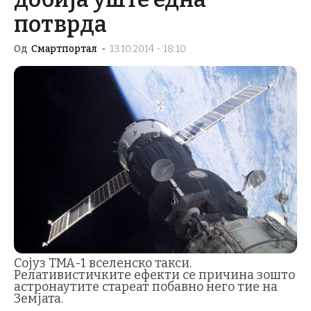
потврда
Од
Смартпортал
-
13.10.2014 - 18:10
Сојуз ТМА-1 вселенско такси.
Релативистичките ефекти се причина зошто
астронаутите стареат побавно него тие на
Земјата.