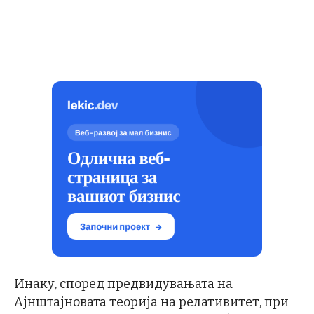
Инаку, според предвидувањата на
Ајнштајновата теорија на релативитет, при