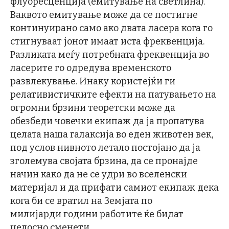
флуорeсценција (емитување на светлина).
Ваквото емитување може да се постигне
континуирано само ако двата ласера кога го
стигнуваат јонот имаат иста фреквенција.
Разликата меѓу потребната фреквенција во
ласерите го одредува временското
развлекување. Инаку користејќи ги
релативистичките ефекти на патувањето на
огромни брзини теоретски може да
обезбеди човечки екипаж да ја пропатува
целата наша галаксија во еден животен век,
под услов нивното летало постојано да ја
зголемува својата брзина, да се пронајде
начин како да не се удри во вселенски
материјал и да прифати самиот екипаж дека
кога би се вратил на Земјата по
милијарди години работите ќе бидат
целосно сменети.