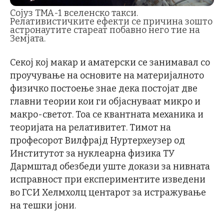
Сојуз ТМА-1 вселенско такси.
Релативистичките ефекти се причина зошто
астронаутите стареат побавно него тие на
Земјата.
Секој кој макар и аматерски се занимавал со
проучување на основите на материјалното
физичко постоење знае дека постојат две
главни теории кои ги објаснуваат микро и
макро-светот. Тоа се квантната механика и
теоријата на релативитет. Тимот на
професорот Вилфрајд Нуртерхеузер од
Институтот за нуклеарна физика ТУ
Дармштад обезбеди уште докази за нивната
исправност при експериментите изведени
во ГСИ Хелмхолц центарот за истражување
на тешки јони.