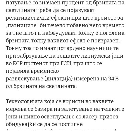
патување со значаен процент од брзината на
светлината треба да се појавуваат
релативистички ефекти при што времето за
„патниците“ би течело побавно него времето
за тие што ги набљудуваат. Колку е поголема
брзината толку ваквиот ефект е поизразен.
Токму тоа го имаат потврдено научниците
при забрзување на тешките литиумски јони
во ЕСР прстенот при ГСИ, при што се
појавила временско
развлекување (дилација) измерена на 34%
од брзината на светлината.
Технологијата која се користи во ваквите
мерења се базира на залетување на тешките
јони и нивно осветлување со ласер, притоа
обидувајќи се да се постигне