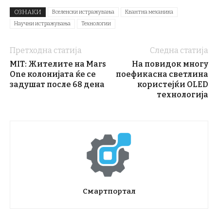
ОЗНАКИ
Вселенски истражувања
Квантна механика
Научни истражувања
Технологии
Претходна статија
Следна статија
MIT: Жителите на Mars
На повидок многу
One колонијата ќе се
поефикасна светлина
задушат после 68 дена
користејќи OLED
технологија
Смартпортал