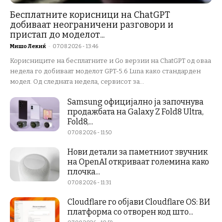
Бесплатните корисници на ChatGPT
добиваат неограничени разговори и
пристап до моделот...
Мишо Лекиќ
-
07.08.2026 - 13:46
Корисниците на бесплатните и Go верзии на ChatGPT од оваа
недела го добиваат моделот GPT-5.6 Luna како стандарден
модел. Од следната недела, сервисот за...
Samsung официјално ја започнува
продажбата на Galaxy Z Fold8 Ultra,
Fold8,...
07.08.2026 - 11:50
Нови детали за паметниот звучник
на OpenAI откриваат големина како
плочка...
07.08.2026 - 11:31
Cloudflare го објави Cloudflare OS: ВИ
платформа со отворен код што...