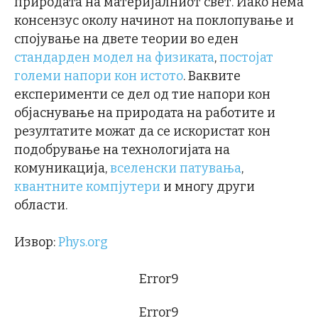
природата на материјалниот свет. Иако нема
консензус околу начинот на поклопување и
спојување на двете теории во еден
стандарден модел на физиката
,
постојат
големи напори кон истото
. Ваквите
експерименти се дел од тие напори кон
објаснување на природата на работите и
резултатите можат да се искористат кон
подобрување на технологијата на
комуникација,
вселенски патувања
,
квантните компјутери
и многу други
области.
Извор:
Phys.org
Error9
Error9