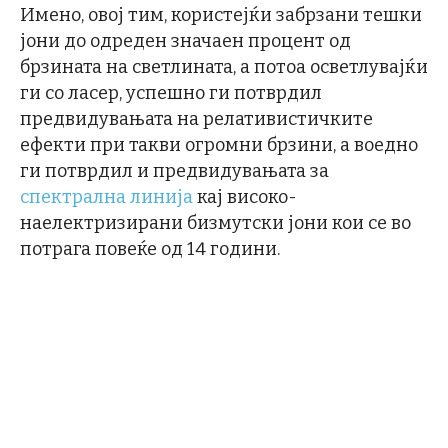
Имено, овој тим, користејќи забрзани тешки
јони до одреден значаен процент од
брзината на светлината, а потоа осветлувајќи
ги со ласер, успешно ги потврдил
предвидувањата на релативистичките
ефекти при такви огромни брзини, а воедно
ги потврдил и предвидувањата за
спектрална линија
кај високо-
наелектризирани бизмутски јони кои се во
потрага повеќе од 14 години.