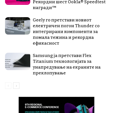
Рекордни шест Ookla® Speedtest
награди™
Geely го претстави новиот
електричен погон Thunder со
интегрирани компоненти за
помала тежина и рекордна
ефикасност
Samsung ја претстави Flex
Titanium технологијата за
унапредување на екраните на
преклопување