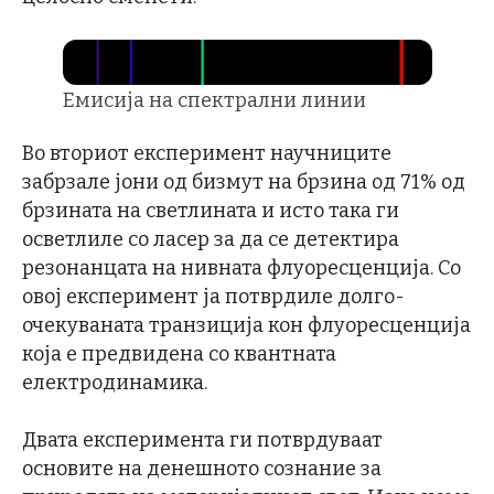
Емисија на спектрални линии
Во вториот експеримент научниците
забрзале јони од бизмут на брзина од 71% од
брзината на светлината и исто така ги
осветлиле со ласер за да се детектира
резонанцата на нивната флуоресценција. Со
овој експеримент ја потврдиле долго-
очекуваната транзиција кон флуоресценција
која е предвидена со квантната
електродинамика.
Двата експеримента ги потврдуваат
основите на денешното сознание за