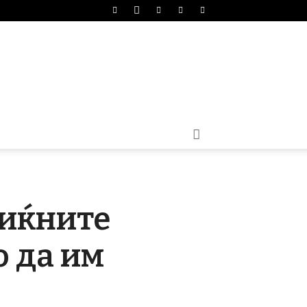
жиќните
о да им