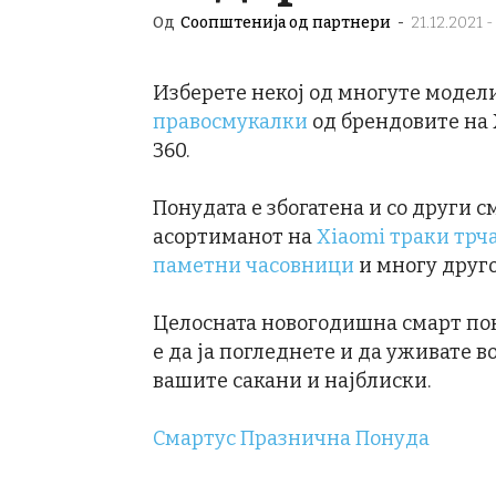
Од
Соопштенија од партнери
-
21.12.2021 -
Изберете некој од многуте модел
правосмукалки
од брендовите на X
360.
Понудата е збогатена и со други 
асортиманот на
Xiaomi траки трч
паметни часовници
и многу друго
Целосната новогодишна смарт пон
е да ја погледнете и да уживате 
вашите сакани и најблиски.
Смартус Празнична Понуда