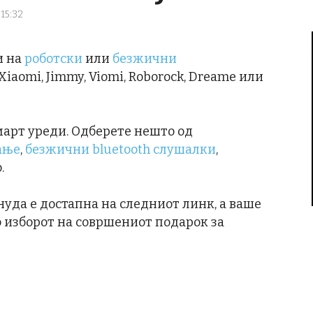
 15:32
и на
роботски
или
безжични
iaomi, Jimmy, Viomi, Roborock, Dreame или
смарт уреди. Одберете нешто од
ање
,
безжични bluetooth слушалки
,
.
уда е достапна на следниот линк, а ваше
во изборот на совршениот подарок за