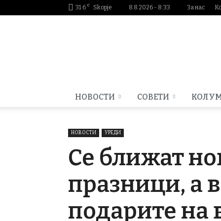
C
31.6
Skopje
8.8.2026 - 8:33
За нас
К
Smartportal.mk
НОВОСТИ
СОВЕТИ
КОЛУ
НОВОСТИ
УРЕДИ
Се ближат н
празници, а 
подарите на 