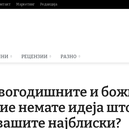
онтакт
Маркетинг
Редакција
МНИ
РЕЦЕНЗИИ
РАЗНО
овогодишните и бо
вие немате идеја шт
вашите најблиски?