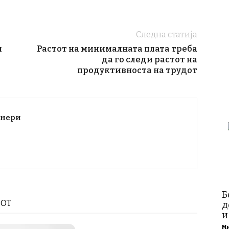
Следна статија
и
Растот на минималната плата треба
да го следи растот на
продуктивноста на трудот
тнери
Б
РОТ
д
и
М