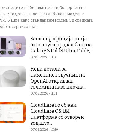
орисниците на бесплатните и Go верзии на
atGPT од оваа недела го добиваат моделот
T-5.6 Luna како стандарден модел. Од следната
дела, сервисот за...
Samsung официјално ја
започнува продажбата на
Galaxy Z Fold8 Ultra, Fold8,...
07.08.2026 - 11:50
Нови детали за
паметниот звучник на
OpenAI откриваат
големина како плочка...
07.08.2026 - 11:31
Cloudflare го објави
Cloudflare OS: ВИ
платформа со отворен
код што...
07.08.2026 - 10:59