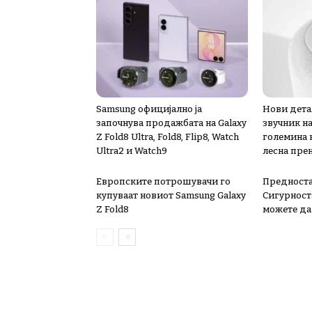
Samsung официјално ја
Нови дета
започнува продажбата на Galaxy
звучник н
Z Fold8 Ultra, Fold8, Flip8, Watch
големина к
Ultra2 и Watch9
лесна пре
Европските потрошувачи го
Предноста
купуваат новиот Samsung Galaxy
Сигурноста
Z Fold8
можете да