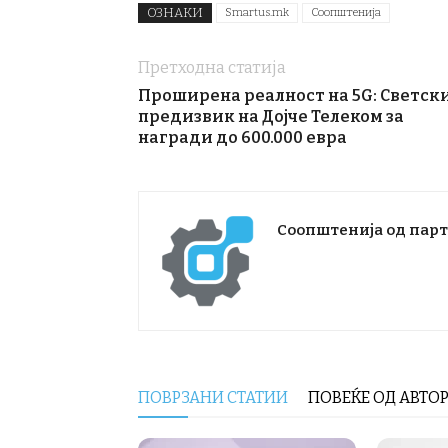
ОЗНАКИ
Smartus.mk
Соопштенија
Претходна статија
Проширена реалност на 5G: Светск
предизвик на Дојче Телеком за
награди до 600.000 евра
Соопштенија од пар
ПОВРЗАНИ СТАТИИ
ПОВЕЌЕ ОД АВТО