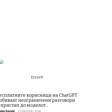
Error9
есплатните корисници на ChatGPT
обиваат неограничени разговори
 пристап до моделот...
ишо Лекиќ
-
07.08.2026 - 13:46