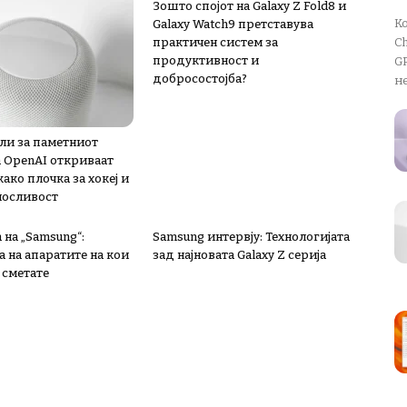
Зошто спојот на Galaxy Z Fold8 и
К
Galaxy Watch9 претставува
практичен систем за
Ch
продуктивност и
GP
добросостојба?
не
ли за паметниот
а OpenAI откриваат
ако плочка за хокеј и
носливост
 на „Samsung“:
Samsung интервју: Технологијата
 на апаратите на кои
зад најновата Galaxy Z серија
 сметате