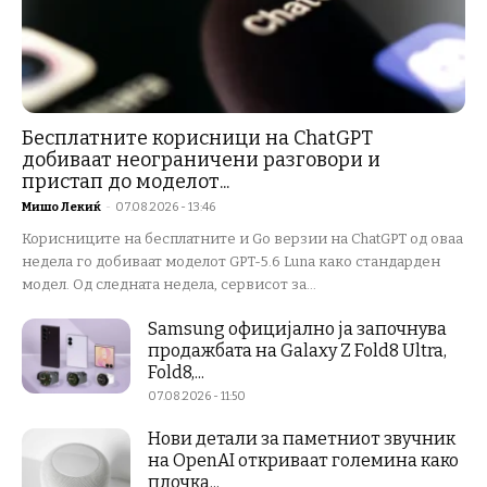
Бесплатните корисници на ChatGPT
добиваат неограничени разговори и
пристап до моделот...
Мишо Лекиќ
-
07.08.2026 - 13:46
Корисниците на бесплатните и Go верзии на ChatGPT од оваа
недела го добиваат моделот GPT-5.6 Luna како стандарден
модел. Од следната недела, сервисот за...
Samsung официјално ја започнува
продажбата на Galaxy Z Fold8 Ultra,
Fold8,...
07.08.2026 - 11:50
Нови детали за паметниот звучник
на OpenAI откриваат големина како
плочка...