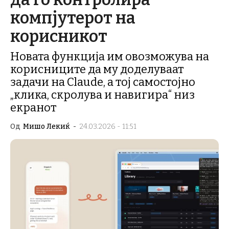
компјутерот на
корисникот
Новата функција им овозможува на
корисниците да му доделуваат
задачи на Claude, а тој самостојно
„клика, скролува и навигира“ низ
екранот
Од
Мишо Лекиќ
-
24.03.2026 - 11:51