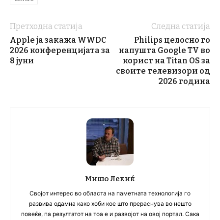
Претходна статија
Следна статија
Apple ја закажа WWDC
Philips целосно го
2026 конференцијата за
напушта Google TV во
8 јуни
корист на Titan OS за
своите телевизори од
2026 година
Мишо Лекиќ
Својот интерес во областа на паметната технологија го
развива одамна како хоби кое што прераснува во нешто
повеќе, па резултатот на тоа е и развојот на овој портал. Сака