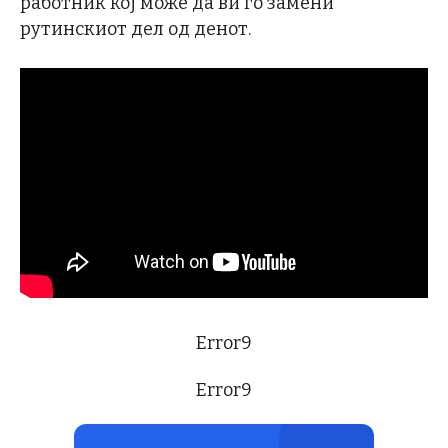
работник кој може да ви го замени
рутинскиот дел од денот.
Error9
Error9