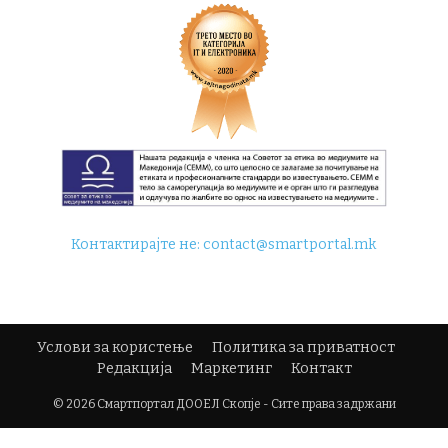
Контактирајте не:
contact@smartportal.mk
Услови за користење
Политика за приватност
Редакција
Маркетинг
Контакт
© 2026 Смартпортал ДООЕЛ Скопје - Сите права задржани