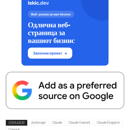
ОЗНАКИ
Anthropic
Claude
Claude Cowork
Claude Dispatch
Cowork