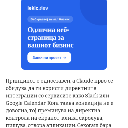
Принципот е едноставен, а Claude прво се
обидува да ги користи директните
интеграции со сервисите како Slack или
Google Calendar. Кога таква конекција не е
доволна, тој преминува на директна
контрола на екранот, клика, скролува,
пишува, отвора апликации. Секогаш бара