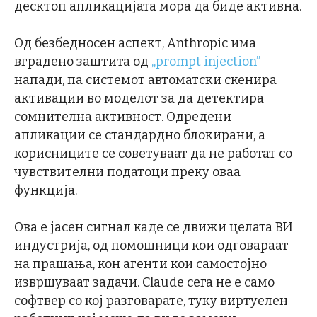
десктоп апликацијата мора да биде активна.
Од безбедносен аспект, Anthropic има
вградено заштита од
„prompt injection”
напади, па системот автоматски скенира
активации во моделот за да детектира
сомнителна активност. Одредени
апликации се стандардно блокирани, а
корисниците се советуваат да не работат со
чувствителни податоци преку оваа
функција.
Ова е јасен сигнал каде се движи целата ВИ
индустрија, од помошници кои одговараат
на прашања, кон агенти кои самостојно
извршуваат задачи. Claude сега не е само
софтвер со кој разговарате, туку виртуелен