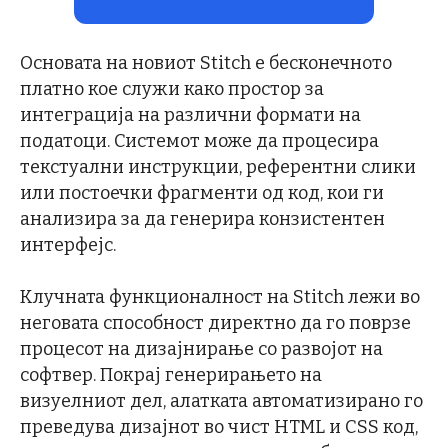
Основата на новиот Stitch е бесконечното
платно кое служи како простор за
интеграција на различни формати на
податоци. Системот може да процесира
текстуални инструкции, референтни слики
или постоечки фрагменти од код, кои ги
анализира за да генерира конзистентен
интерфејс.
Клучната функционалност на Stitch лежи во
неговата способност директно да го поврзе
процесот на дизајнирање со развојот на
софтвер. Покрај генерирањето на
визуелниот дел, алатката автоматизирано го
преведува дизајнот во чист HTML и CSS код,