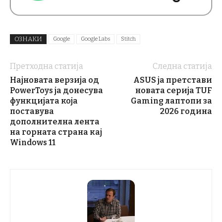
ОЗНАКИ
Google
Google Labs
Stitch
Претходна статија
Следна статија
Најновата верзија од
ASUS ја претстави
PowerToys ја донесува
новата серија TUF
функцијата која
Gaming лаптопи за
поставува
2026 година
дополнителна лента
на горната страна кај
Windows 11