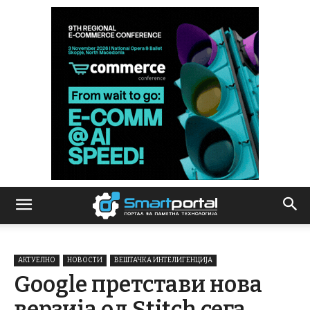
АКТУЕЛНО
НОВОСТИ
ВЕШТАЧКА ИНТЕЛИГЕНЦИЈА
Google претстави нова
верзија од Stitch сега