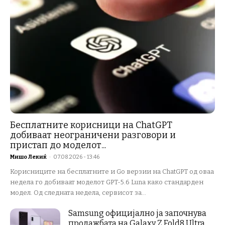
Бесплатните корисници на ChatGPT
добиваат неограничени разговори и
пристап до моделот...
Мишо Лекиќ
-
07.08.2026 - 13:46
Корисниците на бесплатните и Go верзии на ChatGPT од оваа
недела го добиваат моделот GPT-5.6 Luna како стандарден
модел. Од следната недела, сервисот за...
Samsung официјално ја започнува
продажбата на Galaxy Z Fold8 Ultra,