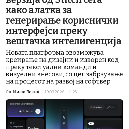
како алатка за
генерирање кориснички
интерфејси преку
вештачка интелигенција
Новата платформа овозможува
креирање на дизајни и изворен код
преку текстуални команди и
визуелни внесови, со цел забрзување
на процесот на развој на софтвер
Од
Мишо Лекиќ
-
19.03.2026 - 11:25