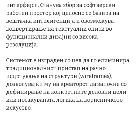
интерфејси. Станува збор за софтверски
работен простор кој целосно се базира на
вештачка интелигенција и овозможува
конвертирање на текстуални описи во
функционални дизајни со висока
резолуција.
Системот е изграден со цел да го елиминира
традиционалниот пристап на рачно
исцртување на структури (wireframes),
дозволувајќи му на креаторот да започне со
дефинирање на конкретните деловни цели
или посакуваната логика на корисничкото
искуство.