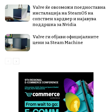
Valve ќе овозможи поедноставна
инсталација на SteamOS на
сопствен хардвер и најавува
поддршка за Nvidia
Valve ги објави официјалните
цени за Steam Machine