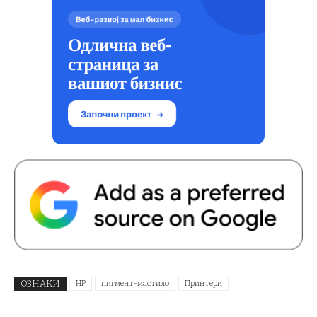
ОЗНАКИ
HP
пигмент-мастило
Принтери