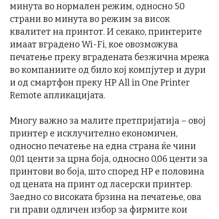
минута во нормален режим, односно 50
страни во минута во режим за висок
квалитет на принтот. И секако, принтерите
имаат вградено Wi-Fi, кое овозможува
печатење преку вградената безжична мрежа
во компаниите од било кој компјутер и дури
и од смартфон преку HP All in One Printer
Remote апликацијата.
Многу важно за малите претпријатија – овој
принтер е исклучително економичен,
односно печатење на една страна ќе чини
0,01 центи за црна боја, односно 0,06 центи за
принтови во боја, што според HP е половина
од цената на принт од ласерски принтер.
Заедно со високата брзина на печатење, ова
ги прави одличен избор за фирмите кои