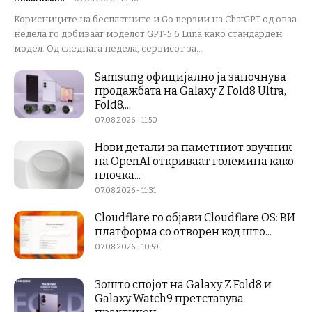
Корисниците на бесплатните и Go верзии на ChatGPT од оваа
недела го добиваат моделот GPT-5.6 Luna како стандарден
модел. Од следната недела, сервисот за...
Samsung официјално ја започнува
продажбата на Galaxy Z Fold8 Ultra,
Fold8,...
07.08.2026 - 11:50
Нови детали за паметниот звучник
на OpenAI откриваат големина како
плочка...
07.08.2026 - 11:31
Cloudflare го објави Cloudflare OS: ВИ
платформа со отворен код што...
07.08.2026 - 10:59
Зошто спојот на Galaxy Z Fold8 и
Galaxy Watch9 претставува