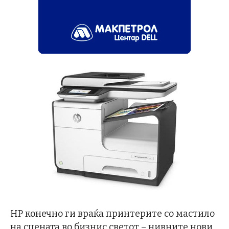
HP конечно ги враќа принтерите со мастило
на сцената во бизнис светот – нивните нови