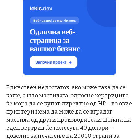
Единствен недостаток, ако може така да се
каже, е што мастилата, односно кертриџите
ќе мора да се купат директно од HP – во овие
принтери нема да може да се вградат
мастила од други производители. Цената на
еден кертриџ ќе изнесува 40 долари –
доволно за печатење на 20.000 страни за