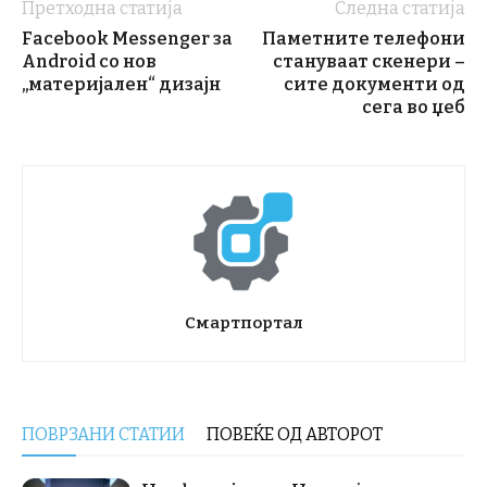
Претходна статија
Следна статија
Facebook Messenger за
Паметните телефони
Android со нов
стануваат скенери –
„материјален“ дизајн
сите документи од
сега во џеб
Смартпортал
ПОВРЗАНИ СТАТИИ
ПОВЕЌЕ ОД АВТОРОТ