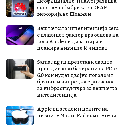
Неофицијално: Huawei развива
сопствена фабрика за DRAM
меморија во Шенжен
Вештачката интелигенција сега
е главниот фактор врз основа на
кого Apple ги дизајнира и
планира нивните М чипови
Samsung ги претстави своите
први дискови базирани на PCIe
6.0 кои нудат двојно поголеми
брзини и напредна ефикасност
за инфраструктура за вештачка
интелигенција
Apple ги зголеми цените на
нивните Mac и iPad компјутери