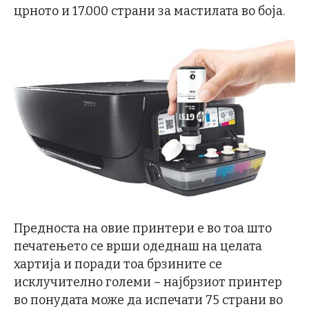
црното и 17.000 страни за мастилата во боја.
Предноста на овие принтери е во тоа што
печатењето се врши одеднаш на целата
хартија и поради тоа брзините се
исклучително големи – најбрзиот принтер
во понудата може да испечати 75 страни во