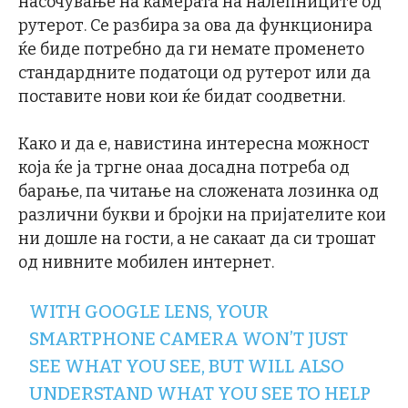
насочување на камерата на налепниците од
рутерот. Се разбира за ова да функционира
ќе биде потребно да ги немате променето
стандардните податоци од рутерот или да
поставите нови кои ќе бидат соодветни.
Како и да е, навистина интересна можност
која ќе ја тргне онаа досадна потреба од
барање, па читање на сложената лозинка од
различни букви и бројки на пријателите кои
ни дошле на гости, а не сакаат да си трошат
од нивните мобилен интернет.
WITH GOOGLE LENS, YOUR
SMARTPHONE CAMERA WON’T JUST
SEE WHAT YOU SEE, BUT WILL ALSO
UNDERSTAND WHAT YOU SEE TO HELP