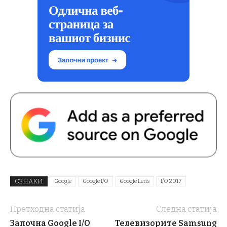
ОЗНАКИ
Google
Google I/O
Google Lens
I/O 2017
Претходна статија
Следна статија
Започна Google I/O
Телевизорите Samsung