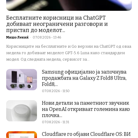
Бесплатните корисници на ChatGPT
добиваат неограничени разговори и
пристап до моделот...
Мишо Лекиќ
-
07.08.2026 - 13:46
Корисниците на бесплатните и Go верзии на ChatGPT од оваа
недела го добиваат моделот GPT-5.6 Luna како стандарден
модел. Од следната недела, сервисот за...
Samsung официјално ја започнува
продажбата на Galaxy Z Fold8 Ultra,
Fold8,...
07.08.2026 - 11:50
Нови детали за паметниот звучник
на OpenAI откриваат големина како
плочка...
07.08.2026 - 11:31
Cloudflare го објави Cloudflare OS: ВИ