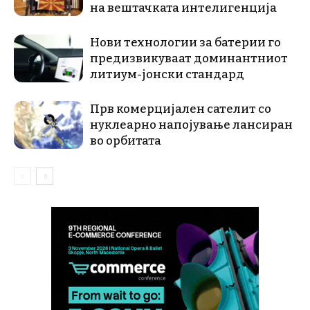
на вештачката интелигенција
Нови технологии за батерии го
предизвикуваат доминантниот
литиум-јонски стандард
Прв комерцијален сателит со
нуклеарно напојување лансиран
во орбитата