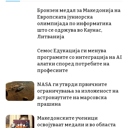
Бронзен медал за Македонија на
Европската јуниорска
олимпијада по информатика
што се одржува во Каунас,
Литванија
Семос Едукација ги менува
програмите со интеграција на AI
алатки според потребите на
професиите
NASA ги утврди првичните
ограничувања за изложеност на
астронаутите на марсовска
прашина
Македонските ученици
освојуваат медали и во областа