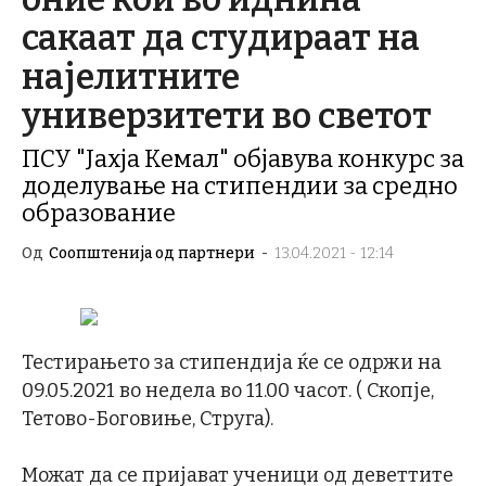
сакаат да студираат на
најелитните
универзитети во светот
ПСУ "Јахја Кемал" објавува конкурс за
доделување на стипендии за средно
образование
Од
Соопштенија од партнери
-
13.04.2021 - 12:14
Тестирањето за стипендија ќе се одржи на
09.05.2021 во недела во 11.00 часот. ( Скопје,
Тетово-Боговиње, Струга).
Можат да се пријават ученици од деветтите