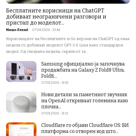
Бесплатните корисници на ChatGPT
добиваат неограничени разговори и
пристап до моделот...
Мишо Лекиќ
-
07.08.2026 - 13:46
Корисниците на бесплатните и Go верзии на ChatGPT од оваа
недела го добиваат моделот GPT-5.6 Luna како стандарден
модел. Од следната недела, сервисот за...
Samsung официјално ја започнува
продажбата на Galaxy Z Fold8 Ultra,
Fold8,...
07.08.2026 - 11:50
Нови детали за паметниот звучник
на OpenAI откриваат големина како
плочка...
07.08.2026 - 11:31
Cloudflare го објави Cloudflare OS: ВИ
платформа со отворен код што...