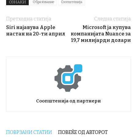
ОЗНАКИ
Образование
Соопштенија
Претходна статија
Следна статија
Siri најавува Apple
Microsoft ја купува
настан на 20-ти април
компанијата Nuance за
19,7 милијарди долари
Соопштенија од партнери
ПОВРЗАНИ СТАТИИ
ПОВЕЌЕ ОД АВТОРОТ