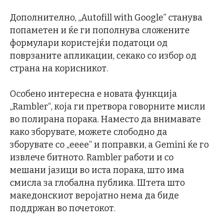
Дополнително, „Autofill with Google” станува
попаметен и ќе ги пополнува сложените
формулари користејќи податоци од
поврзаните апликации, секако со избор од
страна на корисникот.
Особено интересна е новата функција
„Rambler“, која ги претвора говорните мисли
во полирана порака. Наместо да внимавате
како зборувате, можете слободно да
зборувате со „ееее” и поправки, а Gemini ќе го
извлече битното. Rambler работи и со
мешани јазици во иста порака, што има
смисла за глобална публика. Штета што
македонскиот веројатно нема да биде
поддржан во почетокот.