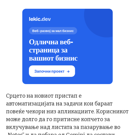
Срцето на новиот пристап е
автоматизацијата на задачи кои бараат
повеќе чекори низ апликациите. Корисникот
може долго да го притисне копчето за
вклучување над листата за пазарување во
„Notes” и да побара од Gemini да состави