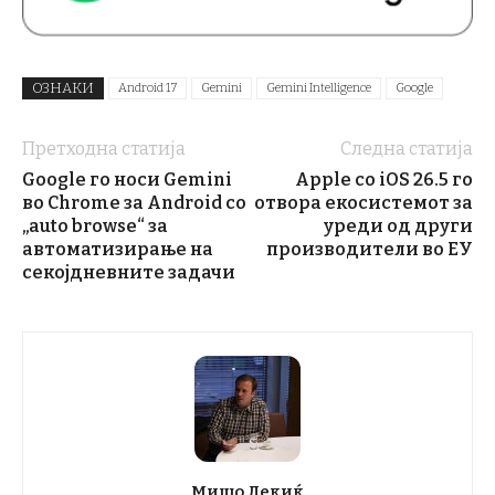
ОЗНАКИ
Android 17
Gemini
Gemini Intelligence
Google
Претходна статија
Следна статија
Google го носи Gemini
Apple со iOS 26.5 го
во Chrome за Android со
отвора екосистемот за
„auto browse“ за
уреди од други
автоматизирање на
производители во ЕУ
секојдневните задачи
Мишо Лекиќ