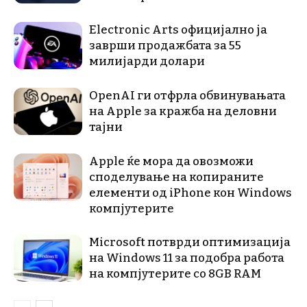
Electronic Arts официјално ја
заврши продажбата за 55
милијарди долари
OpenAI ги отфрла обвинувањата
на Apple за кражба на деловни
тајни
Apple ќе мора да овозможи
споделување на копираните
елементи од iPhone кон Windows
компјутерите
Microsoft потврди оптимизација
на Windows 11 за подобра работа
на компјутерите со 8GB RAM