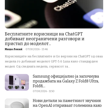
Бесплатните корисници на ChatGPT
добиваат неограничени разговори и
пристап до моделот...
Мишо Лекиќ
-
07.08.2026 - 13:46
Корисниците на бесплатните и Go верзии на ChatGPT од оваа
недела го добиваат моделот GPT-5.6 Luna како стандарден
модел. Од следната недела, сервисот за...
Samsung официјално ја започнува
продажбата на Galaxy Z Fold8 Ultra,
Fold8,...
07.08.2026 - 11:50
Нови детали за паметниот звучник
на OpenAI откриваат големина како