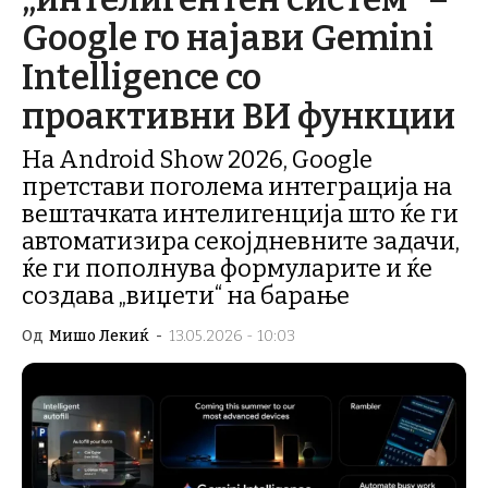
Google го најави Gemini
Intelligence со
проактивни ВИ функции
На Android Show 2026, Google
претстави поголема интеграција на
вештачката интелигенција што ќе ги
автоматизира секојдневните задачи,
ќе ги пополнува формуларите и ќе
создава „виџети“ на барање
Од
Мишо Лекиќ
-
13.05.2026 - 10:03