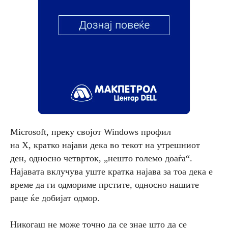
Microsoft, преку својот Windows профил
на X, кратко најави дека во текот на утрешниот
ден, односно четврток, „нешто големо доаѓа“.
Најавата вклучува уште кратка најава за тоа дека е
време да ги одмориме прстите, односно нашите
раце ќе добијат одмор.
Никогаш не може точно да се знае што да се