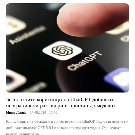
Бесплатните корисници на ChatGPT добиваат
неограничени разговори и пристап до моделот...
Мишо Лекиќ
-
07.08.2026 - 13:46
Корисниците на бесплатните и Go верзии на ChatGPT од оваа недела го
добиваат моделот GPT-5.6 Luna како стандарден модел. Од следната
недела, сервисот за...