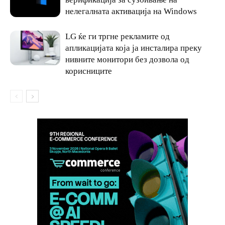
нелегалната активација на Windows
LG ќе ги тргне рекламите од
апликацијата која ја инсталира преку
нивните монитори без дозвола од
корисниците