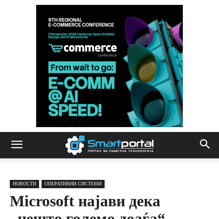
НОВОСТИ
ОПЕРАТИВНИ СИСТЕМИ
Microsoft најави дека
„нешто големо доаѓа“