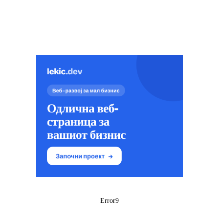
Error9