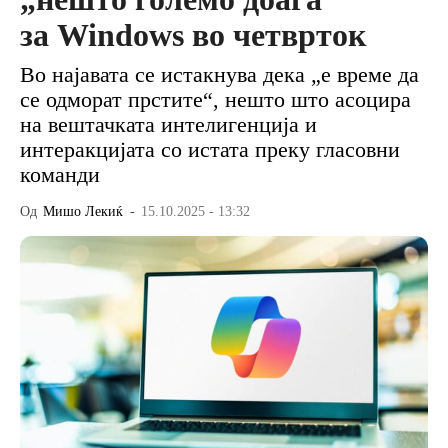
за Windows во четврток
Во најавата се истакнува дека „е време да
се одморат прстите“, нешто што асоцира
на вештачката интелигенција и
интеракцијата со истата преку гласовни
команди
Од
Мишо Лекиќ
-
15.10.2025 - 13:32