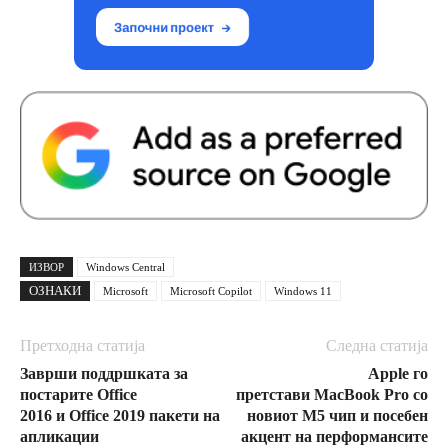
ИЗВОР
Windows Central
ОЗНАКИ
Microsoft
Microsoft Copilot
Windows 11
Претходна статија
Следна статија
Заврши поддршката за
Apple го
постарите Office
претстави MacBook Pro со
2016 и Office 2019 пакети на
новиот М5 чип и посебен
апликации
акцент на перформансите