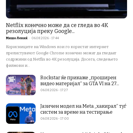
Netflix конечно може да се гледа во 4K
резолуција преку Google...
Мишо Лекиќ
-
06.08.2026 - 17:44
Корисниците на Windows кои го користат интернет
прелистувачот Google Chrome конечно можат да гледаат
содржини од Netflix во 4K резолуција. Досега, следењето
филмови и...
Rockstar ќе прикаже „проширен
видео материјал“ за GTA VI на 27...
06.08.2026 - 17:27
Јазичен модел на Meta „хакирал“ туѓ
систем за време на тестирање
06.08.2026 - 17:00