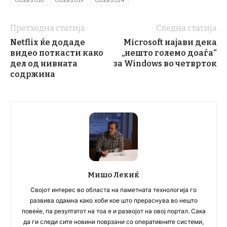
Office 2016
Office 2019
Office 2024
Претходна статија
Следна статија
Netflix ќе додаде
Microsoft најави дека
видео поткасти како
„нешто големо доаѓа“
дел од нивната
за Windows во четврток
содржина
Мишо Лекиќ
Својот интерес во областа на паметната технологија го
развива одамна како хоби кое што прераснува во нешто
повеќе, па резултатот на тоа е и развојот на овој портал. Сака
да ги следи сите новини поврзани со оперативните системи,