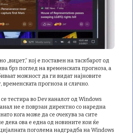
но „виџет,“ кој е поставен на таскбарот од
бива брз поглед на временската прогноза, а
биваат можност да ги видат најновите
, временската прогноза и слично.
се тестира во Dev каналот од Windows
ј канал не е поврзан директно со наредна
нато кога може да се очекува за сите
е дека ова е една од новините кои ќе
цијалната поголема надградба на Windows