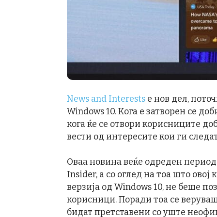
News and Interests
е нов дел, поточ
Windows 10. Кога е затворен се до
кога ќе се отвори корисниците до
вести од интересите кои ги следат
Оваа новина веќе одреден период 
Insider, а со оглед на тоа што ово
верзија од Windows 10, не беше поз
корисници. Поради тоа се веруваш
бидат претставени со уште неофи