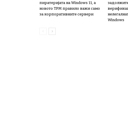
пиратеријата на Windows 11, а
задолжит
новото TPM правило важи само
верификац
за корпоративните сервери
нелегалнат
Windows