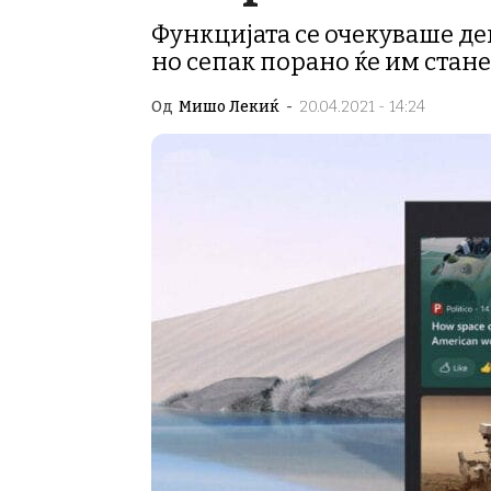
Функцијата се очекуваше дек
но сепак порано ќе им стан
Од
Мишо Лекиќ
-
20.04.2021 - 14:24