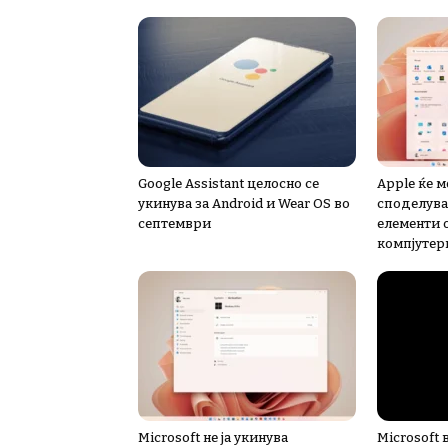
Google Assistant целосно се
Apple ќе 
укинува за Android и Wear OS во
споделува
септември
елементи 
компјутер
Microsoft не ја укинува
Microsoft