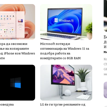
Б
д
мора да овозможи
Microsoft потврди
и
ње на копираните
оптимизација на Windows 11 за
М
од iPhone кон Windows
подобра работа на
ите
компјутерите со 8GB RAM
К
Ch
GP
не
 воведува
LG ќе ги тргне рекламите од