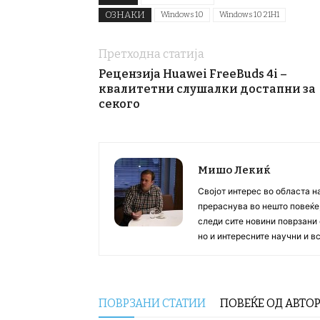
ОЗНАКИ
Windows 10
Windows 10 21H1
Претходна статија
Рецензија Huawei FreeBuds 4i –
квалитетни слушалки достапни за
секого
Мишо Лекиќ
Својот интерес во областа н
прераснува во нешто повеќе, 
следи сите новини поврзани 
но и интересните научни и 
ПОВРЗАНИ СТАТИИ
ПОВЕЌЕ ОД АВТО