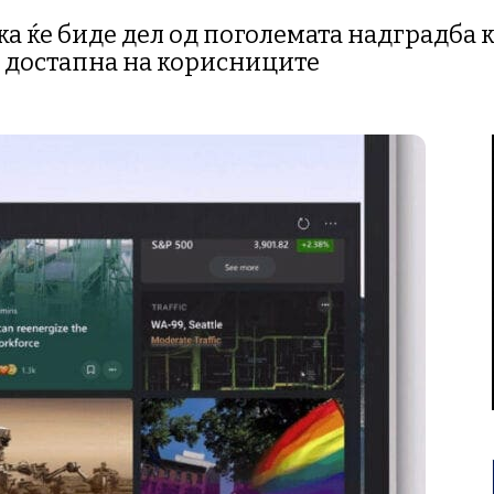
а ќе биде дел од поголемата надградба кој
е достапна на корисниците