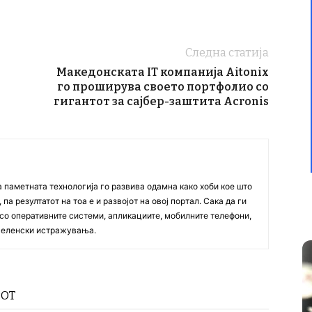
Следна статија
Македонската IT компанија Aitonix
го проширува своето портфолио со
гигантот за сајбер-заштита Acronis
а паметната технологија го развива одамна како хоби кое што
па резултатот на тоа е и развојот на овој портал. Сака да ги
со оперативните системи, апликациите, мобилните телефони,
вселенски истражувања.
РОТ