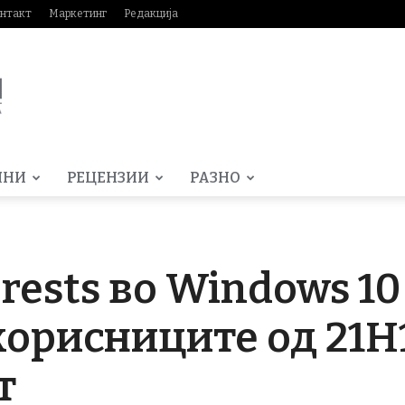
нтакт
Маркетинг
Редакција
МНИ
РЕЦЕНЗИИ
РАЗНО
rests во Windows 10
корисниците од 21H1
т