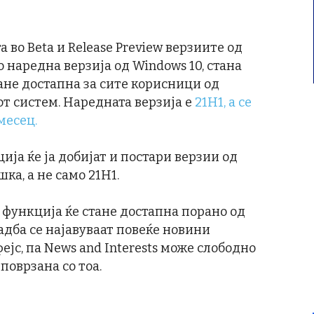
 во Beta и Release Preview верзиите од
о наредна верзија од Windows 10, стана
стане достапна за сите корисници од
т систем. Наредната верзија е
21H1, а се
месец.
ја ќе ја добијат и постари верзии од
ка, а не само 21H1.
 функција ќе стане достапна порано од
адба се најавуваат повеќе новини
јс, па News and Interests може слободно
поврзана со тоа.