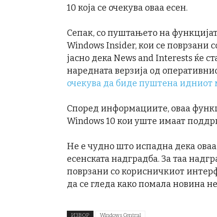
10 која се очекува оваа есен.
Сепак, со пуштањето на функцијата
Windows Insider, кои се поврзани с
јасно дека News and Interests ќе 
наредната верзија од оперативнио
очекува да биде пуштена идниот 
Според информациите, оваа функци
Windows 10 кои уште имаат поддрш
Не е чудно што испадна дека оваа
есенската надградба. За таа надгр
поврзани со корисничкиот интерфе
да се гледа како помала новина не
ИЗВОР
Windows Central