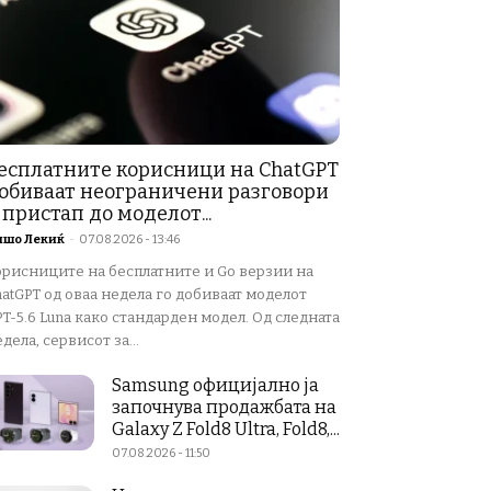
есплатните корисници на ChatGPT
обиваат неограничени разговори
 пристап до моделот...
ишо Лекиќ
-
07.08.2026 - 13:46
орисниците на бесплатните и Go верзии на
atGPT од оваа недела го добиваат моделот
T-5.6 Luna како стандарден модел. Од следната
дела, сервисот за...
Samsung официјално ја
започнува продажбата на
Galaxy Z Fold8 Ultra, Fold8,...
07.08.2026 - 11:50