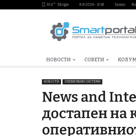
C
31.6
Skopje
8.8.2026 - 8:18
За нас
Ко
Smartportal.mk
НОВОСТИ
СОВЕТИ
КОЛУ
НОВОСТИ
ОПЕРАТИВНИ СИСТЕМИ
News and Inte
достапен на 
оперативнио