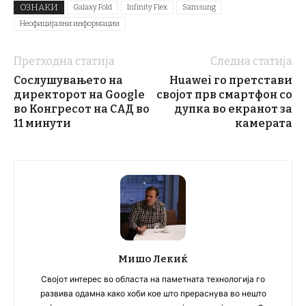
ОЗНАКИ
Galaxy Fold
Infinity Flex
Samsung
Неофицијални информации
Претходна статија
Следна статија
Сослушувањето на
Huawei го претстави
директорот на Google
својот прв смартфон со
во Конгресот на САД во
дупка во екранот за
11 минути
камерата
Мишо Лекиќ
Својот интерес во областа на паметната технологија го
развива одамна како хоби кое што прераснува во нешто