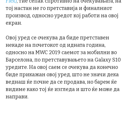
Flex)
, тие сепак спротивно на очекувањата, на
тој настан не го претставија и финалниот
производ, односно уредот кој работи на овој
екран.
Овој уред се очекува да биде претставен
некаде на почетокот од идната година,
односно на MWC 2019 саемот за мобилни во
Барселона, по претставувањето на Galaxy S10
уредите. На овој саем се очекува да конечно
биде прикажан овој уред, што не значи дека
веднаш ќе почне да се продава, но барем ќе
видиме како тој ќе изгледа и што ќе може да
направи.