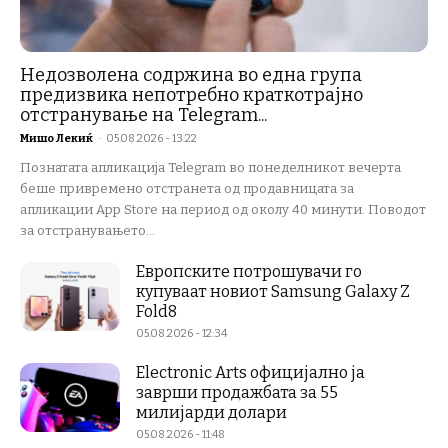
Недозволена содржина во една група
предизвика непотребно краткотрајно
отстранување на Telegram...
Мишо Лекиќ
-
05.08.2026 - 13:22
Познатата апликација Telegram во понеделникот вечерта
беше привремено отстранета од продавницата за
апликации App Store на период од околу 40 минути. Поводот
за отстранувањето...
Европските потрошувачи го
купуваат новиот Samsung Galaxy Z
Fold8
05.08.2026 - 12:34
Electronic Arts официјално ја
заврши продажбата за 55
милијарди долари
05.08.2026 - 11:48