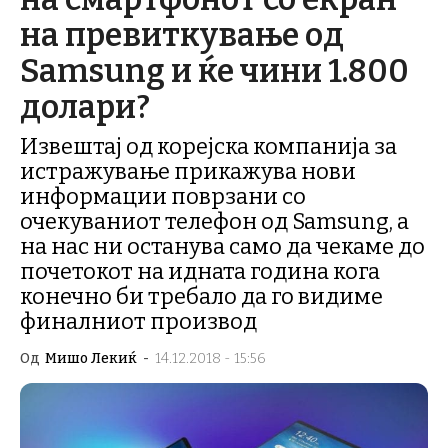
на превиткување од
Samsung и ќе чини 1.800
долари?
Извештај од корејска компанија за
истражување прикажува нови
информации поврзани со
очекуваниот телефон од Samsung, а
на нас ни останува само да чекаме до
почетокот на идната година кога
конечно би требало да го видиме
финалниот производ
Од
Мишо Лекиќ
-
14.12.2018 - 15:56