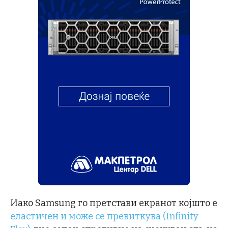
Иако Samsung го претстави екранот којшто е
еластичен и може се превиткува (Infinity