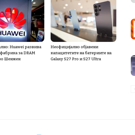
лно: Huawei развива
Неофицијално објавени
 фабрика за DRAM
капацитетите на батериите на
во Шенжен
Galaxy S27 Pro и S27 Ultra