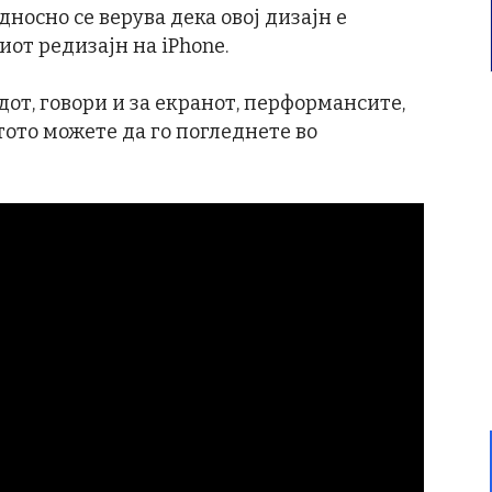
односно се верува дека овој дизајн е
иот редизајн на iPhone.
дот, говори и за екранот, перформансите,
стото можете да го погледнете во