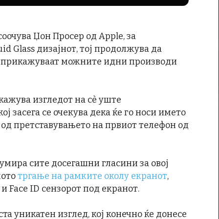
 соочува Џон Просер од Apple, за
d Glass дизајнот, тој продолжува да
и прикажуваат можните идни производи
кажува изгледот на сѐ уште
ој засега се очекува дека ќе го носи името
 од претставувањето на првиот телефон од
сумира сите досегашни гласини за овој
ното
тргање на рамките околу екранот
,
и Face ID сензорот под екранот.
ста уникатен изглед, кој конечно ќе донесе