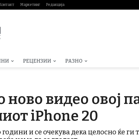
Контакт
Маркетинг
Редакција
МНИ
РЕЦЕНЗИИ
РАЗНО
 ново видео овој п
иот iPhone 20
о години и се очекува дека целосно ќе ги 