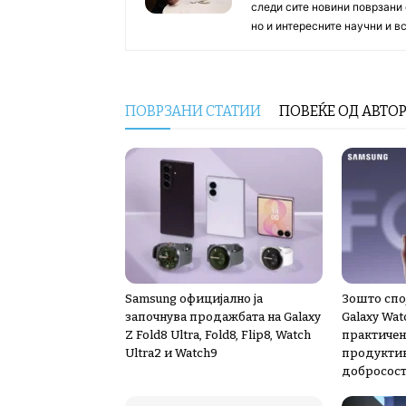
следи сите новини поврзани 
но и интересните научни и 
ПОВРЗАНИ СТАТИИ
ПОВЕЌЕ ОД АВТО
Samsung официјално ја
Зошто спој
започнува продажбата на Galaxy
Galaxy Wat
Z Fold8 Ultra, Fold8, Flip8, Watch
практичен
Ultra2 и Watch9
продуктив
добросост