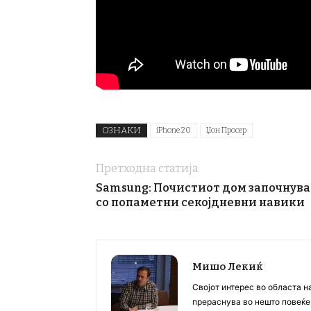
ОЗНАКИ
iPhone 20
Џон Просер
Претходна статија
Samsung: Почистиот дом започнува
со попаметни секојдневни навики
Мишо Лекиќ
Својот интерес во областа н
прераснува во нешто повеќе, 