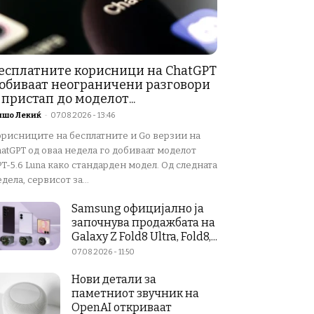
есплатните корисници на ChatGPT
обиваат неограничени разговори
 пристап до моделот...
ишо Лекиќ
-
07.08.2026 - 13:46
орисниците на бесплатните и Go верзии на
atGPT од оваа недела го добиваат моделот
T-5.6 Luna како стандарден модел. Од следната
дела, сервисот за...
Samsung официјално ја
започнува продажбата на
Galaxy Z Fold8 Ultra, Fold8,...
07.08.2026 - 11:50
Нови детали за
паметниот звучник на
OpenAI откриваат