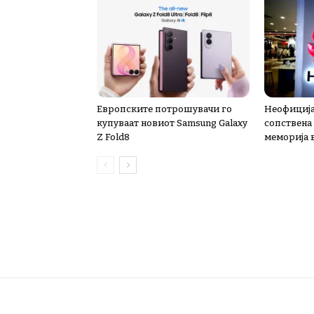
Европските потрошувачи го
Неофиција
купуваат новиот Samsung Galaxy
сопствена
Z Fold8
меморија 