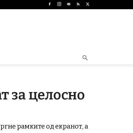
ат за целосно
тргне рамките од екранот, а