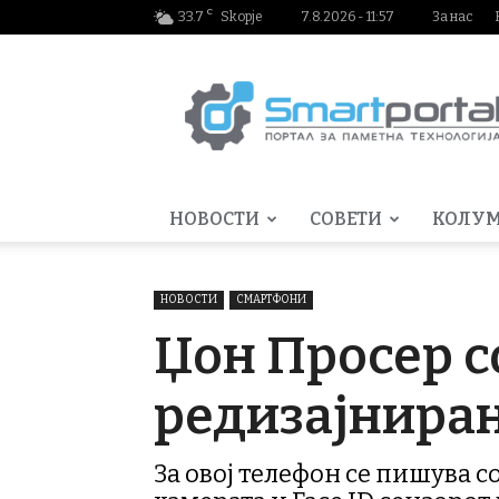
C
33.7
Skopje
7.8.2026 - 11:57
За нас
Smartportal.mk
НОВОСТИ
СОВЕТИ
КОЛУ
НОВОСТИ
СМАРТФОНИ
Џон Просер со
редизајниран
За овој телефон се пишува с