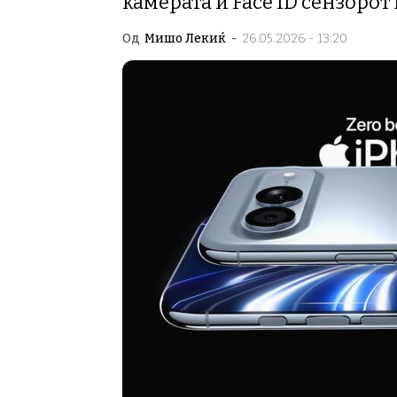
камерата и Face ID сензорот 
Од
Мишо Лекиќ
-
26.05.2026 - 13:20