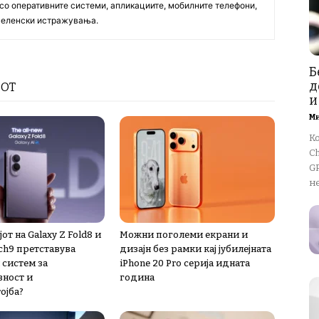
со оперативните системи, апликациите, мобилните телефони,
вселенски истражувања.
Б
д
РОТ
и
М
К
Ch
GP
не
от на Galaxy Z Fold8 и
Можни поголеми екрани и
ch9 претставува
дизајн без рамки кај јубилејната
 систем за
iPhone 20 Pro серија идната
ност и
година
ојба?