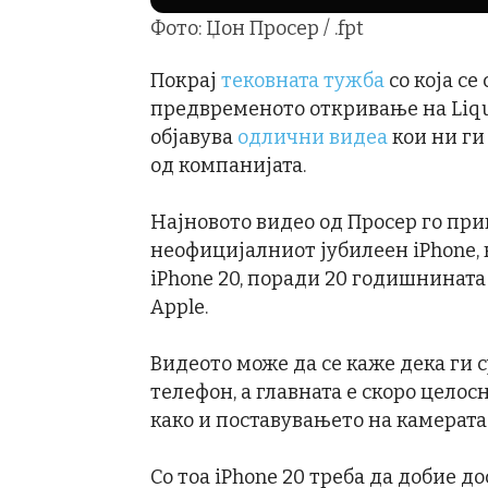
Фото: Џон Просер / .fpt
Покрај
тековната тужба
со која се
предвременото откривање на Liqui
објавува
одлични видеа
кои ни г
од компанијата.
Најновото видео од Просер го при
неофицијалниот јубилеен iPhone, к
iPhone 20, поради 20 годишнината
Apple.
Видеото може да се каже дека ги 
телефон, а главната е скоро целос
како и поставувањето на камерата 
Со тоа iPhone 20 треба да добие до