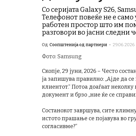
Со серијата Galaxy S26, Sam
Телефонот повеќе не е само 
работен простор што им пом
разговори во јасни следни 
Од
Соопштенија од партнери
-
29.06.2026 
Фото: Samsung
Скопје, 29 јуни, 2026 – Често сос
ја запишува правилно: „Ајде да с
клиентот.“ Потоа доаѓаат неколку
документ и брзо „ние ќе се справим
Состанокот завршува, сите климну
истото прашање се појавува во гру
согласивме?“