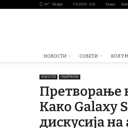
C
24
Skopje
7.8.2026 - 6:12
За нас
Кон
Smartportal.mk
НОВОСТИ
СОВЕТИ
КОЛУ
НОВОСТИ
СМАРТФОНИ
Претворање н
Како Galaxy 
дискусија на