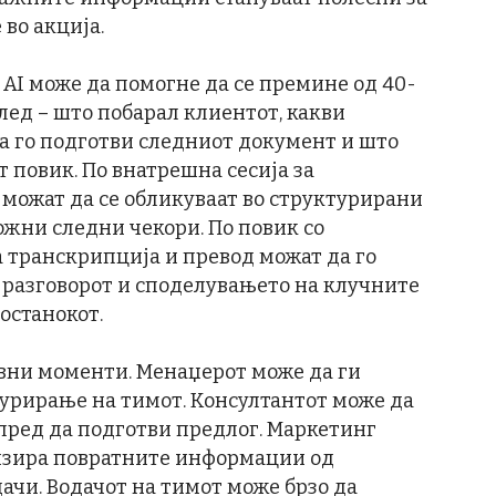
во акција.
y AI може да помогне да се премине од 40-
лед – што побарал клиентот, какви
 да го подготви следниот документ и што
т повик. По внатрешна сесија за
можат да се обликуваат во структурирани
ожни следни чекори. По повик со
а транскрипција и превод можат да го
 разговорот и споделувањето на клучните
состанокот.
евни моменти. Менаџерот може да ги
урирање на тимот. Консултантот може да
 пред да подготви предлог. Маркетинг
изира повратните информации од
ачи. Водачот на тимот може брзо да