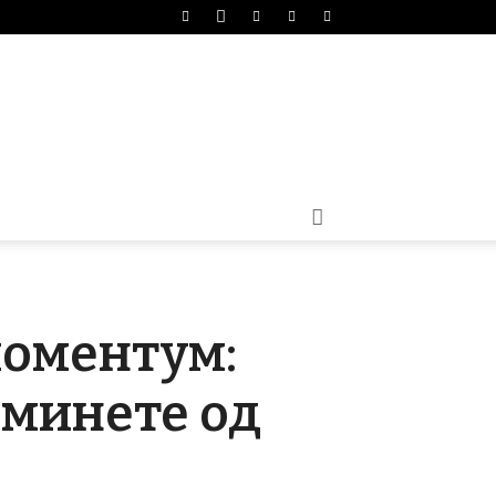
моментум:
еминете од