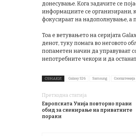
донесување. Кога задачите се поја
информациите се организирани, 
фокусираат на надополнување, а 
Тоа е ветувањето на серијата Gala
денот, туку помага во неговото о
попаметен начин да управуваат с
непотребните чекори и да останат
ОЗНАКИ
Galaxy S26
Samsung
Соопштенија
Претходна статија
Европската Унија повторно прави
обид за скенирање на приватните
пораки