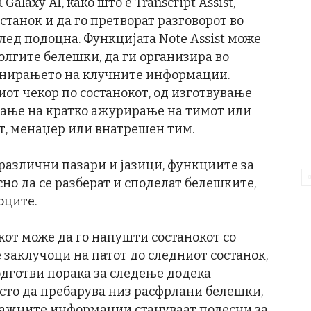
alaxy AI, како што е Transcript Assist,
танок и да го претворат разговорот во
лед подоцна. Функцијата Note Assist може
олгите белешки, да ги организира во
кенирањето на клучните информации.
иот чекор по состанокот, од изготвување
вање на кратко ажурирање на тимот или
т, менаџер или внатрешен тим.
различни пазари и јазици, функциите за
но да се разберат и споделат белешките,
оците.
икот може да го напушти состанокот со
е заклучоци на патот до следниот состанок,
подготви порака за следење додека
есто да пребарува низ расфрлани белешки,
јважните информации стануваат полесни за