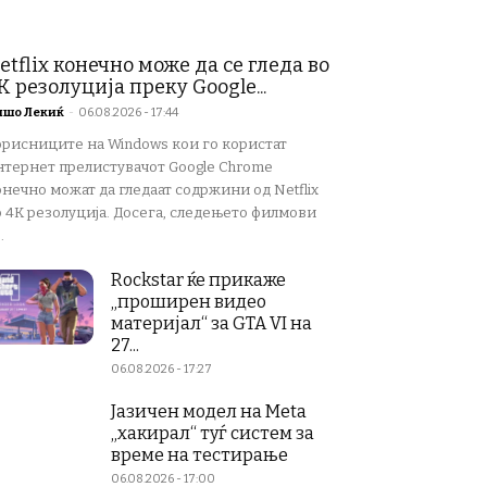
etflix конечно може да се гледа во
K резолуција преку Google...
ишо Лекиќ
-
06.08.2026 - 17:44
орисниците на Windows кои го користат
нтернет прелистувачот Google Chrome
нечно можат да гледаат содржини од Netflix
о 4K резолуција. Досега, следењето филмови
.
Rockstar ќе прикаже
„проширен видео
материјал“ за GTA VI на
27...
06.08.2026 - 17:27
Јазичен модел на Meta
„хакирал“ туѓ систем за
време на тестирање
06.08.2026 - 17:00