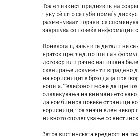
Тоа е тивкиот предизвик на совре
туку сè што се губи помеѓу дискуси
разменуваат пораки, се споменува
завршува со повеќе информации о
Понекогаш, важните детали не се с
краток преглед, потпишан формула
договор или рачно напишана беле
скенирање документи вградено ди
на корисниците брзо да ја претво
копија. Телефонот може да препо
одвлекувања на вниманието како ш
да комбинира повеќе страници во 
корисници, тоа значи еден чеко
нивното споделување со вистинск
Затоа вистинската вредност на те