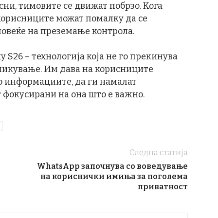
сни, тимовите се движат побрзо. Кога
корисниците можат помалку да се
повеќе на преземање контрола.
xy S26 – технологија која не го прекинува
бликување. Им дава на корисниците
о информациите, да ги намалат
 фокусирани на она што е важно.
Следна статија
WhatsApp започнува со воведување
на кориснички имиња за поголема
приватност