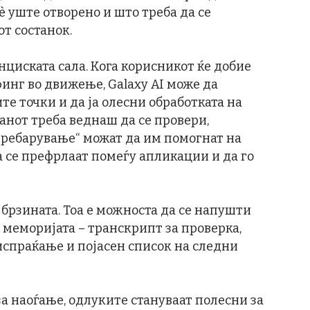
è уште отворено и што треба да се
т состанок.
циската сала. Кога корисникот ќе добие
инг во движење, Galaxy AI може да
е точки и да ја олесни обработката на
анот треба веднаш да се провери,
пребарување“ можат да им помогнат на
а се префрлаат помеѓу апликации и да го
 брзината. Тоа е можноста да се напушти
 меморијата – транскрипт за проверка,
испраќање и појасен список на следни
за наоѓање, одлуките стануваат полесни за