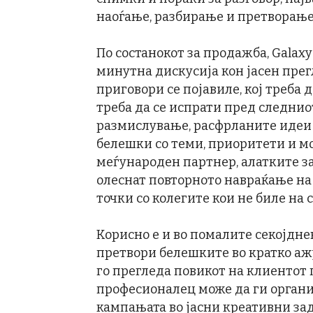
наоѓање, разбирање и претворање 
По состанокот за продажба, Galax
минутна дискусија кон јасен прег
приговори се појавиле, кој треба
треба да се испрати пред следнио
размислување, расфрланите идеи 
белешки со теми, приоритети и м
меѓународен партнер, алатките з
олеснат повторното навраќање на
точки со колегите кои не биле на 
Корисно е и во помалите секојдн
претвори белешките во кратко аж
го прегледа повикот на клиентот
професионалец може да ги орган
кампањата во јасни креативни зад