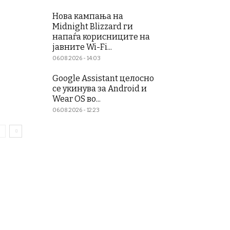
Нова кампања на
Midnight Blizzard ги
напаѓа корисниците на
јавните Wi-Fi...
06.08.2026 - 14:03
Google Assistant целосно
се укинува за Android и
Wear OS во...
06.08.2026 - 12:23