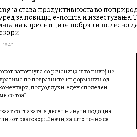
sung ја става продуктивноста во поприрод
уред за повици, е-пошта и известувања. 
ага на корисниците побрзо и полесно да
чекори
- 18:40
танокот започнува со реченица што никој не
е вратиме по повратните информации од
 коментари, полуодлуки, еден споделен
е со тоа“.
ваат со главата, а десет минути подоцна
пниот разговор: „Значи, за што точно се