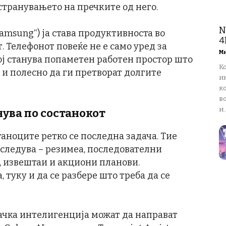
тстранувањето на пречките од него.
N
Samsung“) ја става продуктивноста во
4
. Телефонот повеќе не е само уред за
М
ој станува попаметен работен простор што
К
 и полесно да ги претворат долгите
и
ко
в
и..
ува по состанокот
аноците ретко се последна задача. Тие
о следува – резимеа, последователни
, извештаи и акциони планови.
 туку и да се разбере што треба да се
ачка интелигенција можат да направат