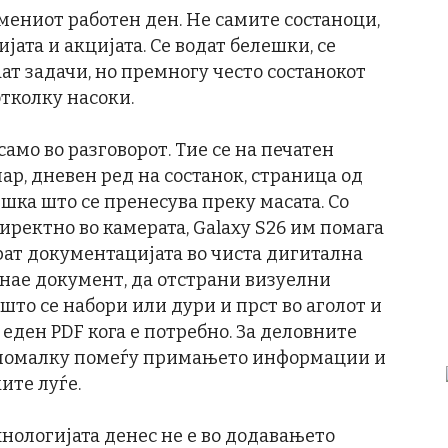
мениот работен ден. Не самите состаноци,
јата и акцијата. Се водат белешки, се
ат задачи, но премногу често состанокот
тколку насоки.
амо во разговорот. Тие се на печатен
р, дневен ред на состанок, страница од
шка што се пренесува преку масата. Со
ректно во камерата, Galaxy S26 им помага
рат документацијата во чиста дигитална
знае документ, да отстрани визуелни
то се набори или дури и прст во аголот и
еден PDF кога е потребно. За деловните
р помалку помеѓу примањето информации и
ите луѓе.
хнологијата денес не е во додавањето