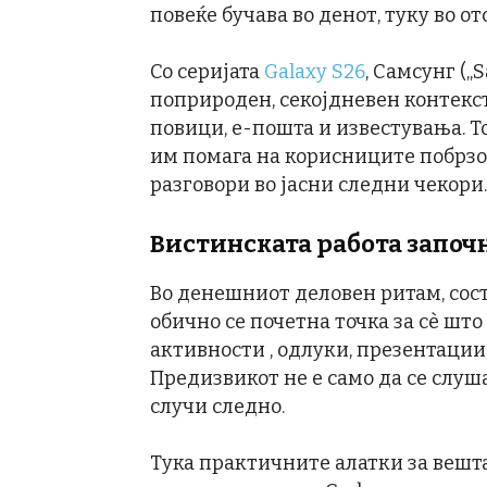
повеќе бучава во денот, туку во о
Со серијата
Galaxy S26
, Самсунг („
поприроден, секојдневен контекст
повици, е-пошта и известувања. Т
им помага на корисниците побрзо
разговори во јасни следни чекори.
Вистинската работа започн
Во денешниот деловен ритам, сост
обично се почетна точка за сè шт
активности , одлуки, презентации
Предизвикот не е само да се слуша,
случи следно.
Тука практичните алатки за вешт