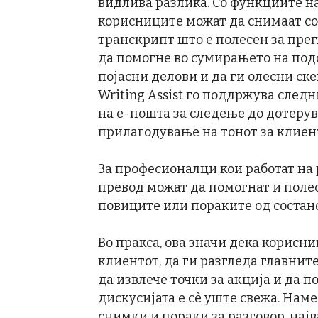
видлива разлика. Со функциите на G
корисниците можат да снимаат сос
транскрипт што е полесен за прег
да помогне во сумирањето на под
појасни делови и да ги олесни с
Writing Assist го поддржува следн
на е-пошта за следење до дотеру
прилагодување на тонот за клиен
За професионалци кои работат на 
превод можат да помогнат и полес
повиците или пораките од состан
Во пракса, ова значи дека корисн
клиентот, да ги разгледа главнит
да извлече точки за акција и да 
дискусијата е сè уште свежа. Нам
снимки и пораки за разговор, на