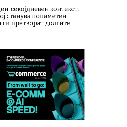
ен, секојдневен контекст.
Тој станува попаметен
 ги претворат долгите