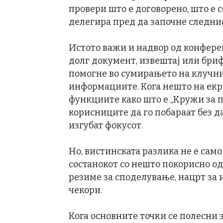
провери што е договорено, што е с
делегира пред да започне следнио
Истото важи и надвор од конферен
долг документ, извештај или бриф
помогне во сумирањето на клучнит
информациите. Кога нешто на екр
функциите како што е „Кружи за 
корисниците да го побараат без д
изгубат фокусот.
Но, вистинската разлика не е само
состанокот со нешто покорисно од
резиме за споделување, нацрт за 
чекори.
Кога основните точки се полесни 