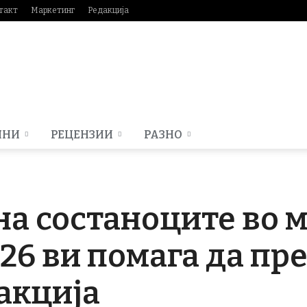
такт
Маркетинг
Редакција
МНИ
РЕЦЕНЗИИ
РАЗНО
а состаноците во 
S26 ви помага да пр
 акција