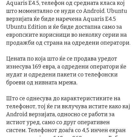
Aquaris E4.5, телефон од средната класа кој
што моментално се нуди со Android. Ubuntu
верзијата ќе биде наречена Aquaris E4.5
Ubuntu Edition и ќе биде достапна само за
европските корисници во неколку серии на
продажби од страна на одредени оператори.
Цената по која што ќе се продава уредот
изнесува 169 евра, а одредени оператори ќе
нудат и одредени пакети со телефонски
броеви од нивната мрежа.
Што се однесува до карактеристиките на
телефонот, тој ќе ги вклучува истите како кај
Android верзијата, односно се работи за
истиот уред, само со друг оперативен
систем. Телефонот доаѓа со 4,5 инчен екран