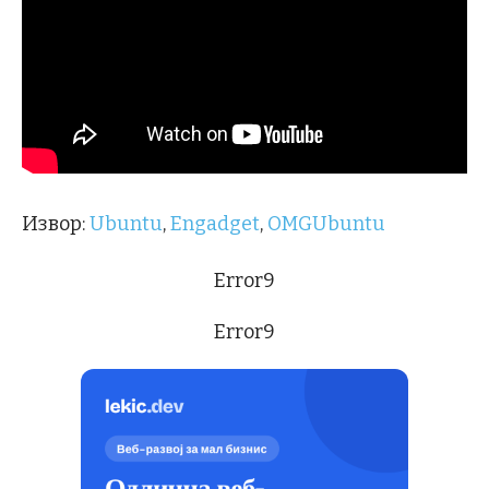
Извор:
Ubuntu
,
Engadget
,
OMGUbuntu
Error9
Error9