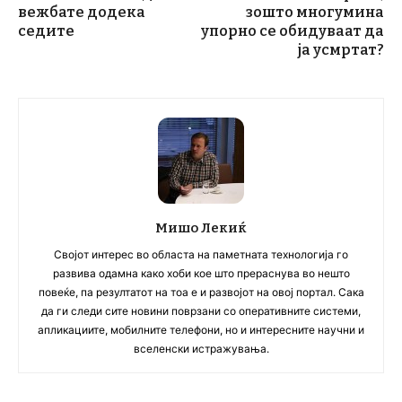
вежбате додека
зошто многумина
седите
упорно се обидуваат да
ја усмртат?
Мишо Лекиќ
Својот интерес во областа на паметната технологија го
развива одамна како хоби кое што прераснува во нешто
повеќе, па резултатот на тоа е и развојот на овој портал. Сака
да ги следи сите новини поврзани со оперативните системи,
апликациите, мобилните телефони, но и интересните научни и
вселенски истражувања.