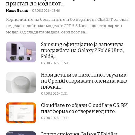
пристап до моделот...
Мишо Лекиќ
-
07.08.2026 - 13:46
Корисниците на бесплатните и Go верзии на ChatGPT од оваа
недела го добиваат моделот GPT-5.6 Luna како стандарден
модел. Од следната недела, сервисот за...
Samsung официјално ја започнува
продажбата на Galaxy Z Fold8 Ultra,
Fold8,...
07.08.2026 - 11:50
Нови детали за паметниот звучник
на OpenAI откриваат големина како
плочка...
07.08.2026 - 11:31
Cloudflare го објави Cloudflare OS: ВИ
платформа со отворен код што...
07.08.2026 - 10:59
Зошто спојот на Galaxy Z Fold8 и