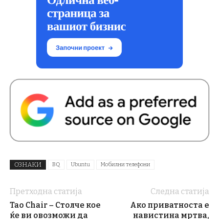
ОЗНАКИ
BQ
Ubuntu
Мобилни телефони
Претходна статија
Следна статија
Tao Chair – Столче кое
Ако приватноста е
ќе ви овозможи да
навистина мртва,