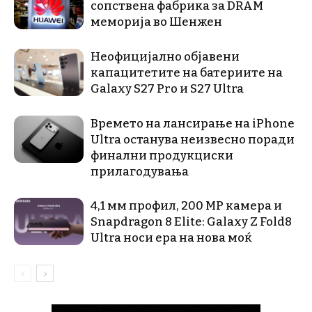
сопствена фабрика за DRAM
меморија во Шенжен
Неофицијално објавени
капацитетите на батериите на
Galaxy S27 Pro и S27 Ultra
Времето на лансирање на iPhone
Ultra останува неизвесно поради
финални продукциски
прилагодувања
4,1 мм профил, 200 MP камера и
Snapdragon 8 Elite: Galaxy Z Fold8
Ultra носи ера на нова моќ