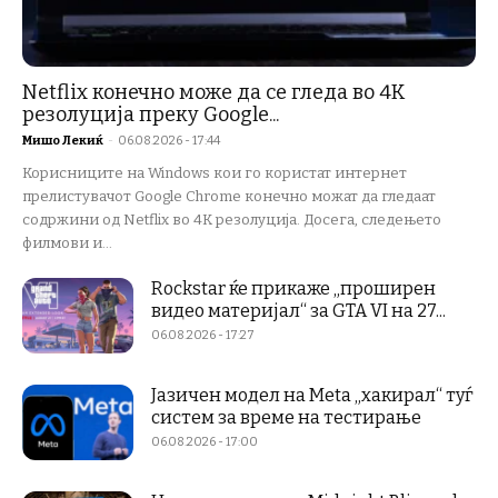
Netflix конечно може да се гледа во 4K
резолуција преку Google...
Мишо Лекиќ
-
06.08.2026 - 17:44
Корисниците на Windows кои го користат интернет
прелистувачот Google Chrome конечно можат да гледаат
содржини од Netflix во 4K резолуција. Досега, следењето
филмови и...
Rockstar ќе прикаже „проширен
видео материјал“ за GTA VI на 27...
06.08.2026 - 17:27
Јазичен модел на Meta „хакирал“ туѓ
систем за време на тестирање
06.08.2026 - 17:00