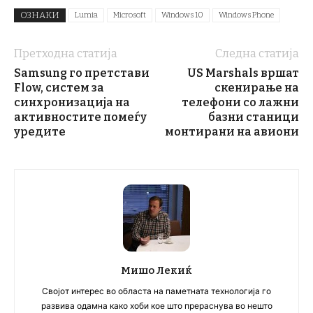
ОЗНАКИ
Lumia
Microsoft
Windows 10
Windows Phone
Претходна статија
Следна статија
Samsung го претстави
US Marshals вршат
Flow, систем за
скенирање на
синхронизација на
телефони со лажни
активностите помеѓу
базни станици
уредите
монтирани на авиони
Мишо Лекиќ
Својот интерес во областа на паметната технологија го
развива одамна како хоби кое што прераснува во нешто