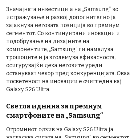
Значајната инвестиција на „Samsung“ во
истражување и развој дополнително ја
зајакнува неговата позиција во премиум
сегментот. Со континуирани иновации и
подобрување на дизајните на
компонентите, „Samsung“ ги намалува
трошоците и ја зголемува ефикасноста,
осигурувајќи дека неговите уреди
остануваат чекор пред конкуренцијата. Оваа
посветеност на иновации е очигледна кај
Galaxy S26 Ultra.
Светла иднина за премиум
смартфоните на „Samsung“
Огромниот одзив на Galaxy S26 Ultra ја
нагласува силата на „Samsung“ во сегментот