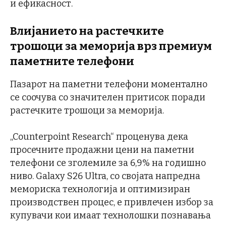
и ефикасност.
Влијанието на растечките
трошоци за меморија врз премиум
паметните телефони
Пазарот на паметни телефони моментално
се соочува со значителен притисок поради
растечките трошоци за меморија.
„Counterpoint Research“ проценува дека
просечните продажни цени на паметни
телефони се зголемиле за 6,9% на годишно
ниво. Galaxy S26 Ultra, со својата напредна
мемориска технологија и оптимизиран
производствен процес, е привлечен избор за
купувачи кои имаат технолошки познавања