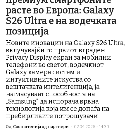
расте во Европа: Galaxy
S26 Ultra е на водечката
позиција
Новите иновации на Galaxy S26 Ultra,
вклучувајќи го првиот вграден
Privacy Display екран за мобилни
телефони во светот, водечкиот
Galaxy камера систем и
интуитивните искуства со
вештачката интелигенција, ја
нагласуваат способноста на
„Samsung“ да испорача врвна
технологија која им се допаѓа на
пребирливите потрошувачи
Од
Соопштенија од партнери
-
02.04.2026 - 14:30