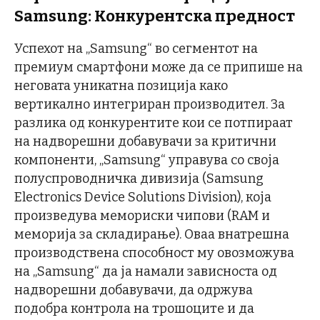
Samsung: Конкурентска предност
Успехот на „Samsung“ во сегментот на
премиум смартфони може да се припише на
неговата уникатна позиција како
вертикално интегриран производител. За
разлика од конкурентите кои се потпираат
на надворешни добавувачи за критични
компоненти, „Samsung“ управува со своја
полуспроводничка дивизија (Samsung
Electronics Device Solutions Division), која
произведува мемориски чипови (RAM и
меморија за складирање). Оваа внатрешна
производствена способност му овозможува
на „Samsung“ да ја намали зависноста од
надворешни добавувачи, да одржува
подобра контрола на трошоците и да