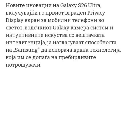
Новите иновации на Galaxy S26 Ultra,
вклучувајќи го првиот вграден Privacy
Display екран за мобилни телефони во
светот, водечкиот Galaxy камера систем и
интуитивните искуства со вештачката
интелигенција, ја нагласуваат способноста
на „Samsung“ да испорача врвна технологија
која им се допаѓа на пребирливите
потрошувачи.