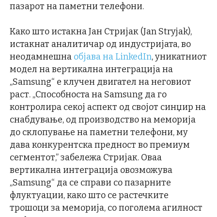
пазарот на паметни телефони.
Како што истакна Јан Стријак (Jan Stryjak),
истакнат аналитичар од индустријата, во
неодамнешна
објава на LinkedIn
, уникатниот
модел на вертикална интеграција на
„Samsung“ е клучен двигател на неговиот
раст. „Способноста на Samsung да го
контролира секој аспект од својот синџир на
снабдување, од производство на меморија
до склопување на паметни телефони, му
дава конкурентска предност во премиум
сегментот,” забележа Стријак. Оваа
вертикална интеграција овозможува
„Samsung“ да се справи со пазарните
флуктуации, како што се растечките
трошоци за меморија, со поголема агилност