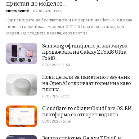
пристап до моделот...
Мишо Лекиќ
-
07.08.2026 - 13:46
Корисниците на бесплатните и Go верзии на ChatGPT од оваа
недела го добиваат моделот GPT-5.6 Luna како стандарден
модел. Од следната недела, сервисот за...
Samsung официјално ја започнува
продажбата на Galaxy Z Fold8 Ultra,
Fold8,...
07.08.2026 - 11:50
Нови детали за паметниот звучник
на OpenAI откриваат големина како
плочка...
07.08.2026 - 11:31
Cloudflare го објави Cloudflare OS: ВИ
платформа со отворен код што...
07.08.2026 - 10:59
Зошто спојот на Galaxy Z Fold8 и