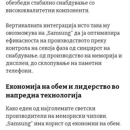
обезбеди стабилно снабдување со
висококвалитетни компоненти.
Вертикалната интеграција исто така му
овозможува на „Samsung“ да ја оптимизира
ефикасноста на производството преку
контрола на секоја фаза од синџирот на
снабдување, од производство на меморија и
дисплеи, до склопување на паметни
телефони..
Економија на обем и лидерство во
напредна технологија
Како еден од најголемите светски
производители на мемориски чипови,
„Samsung“ има корист од економии на обем.