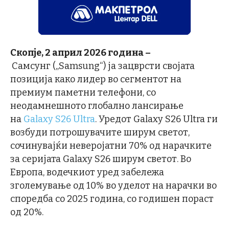
Скопје, 2 април 2026 година –
Самсунг („Samsung“) ја зацврсти својата
позиција како лидер во сегментот на
премиум паметни телефони, со
неодамнешното глобално лансирање
на
Galaxy S26 Ultra
. Уредот Galaxy S26 Ultra ги
возбуди потрошувачите ширум светот,
сочинувајќи неверојатни 70% од нарачките
за серијата Galaxy S26 ширум светот. Во
Европа, водечкиот уред забележа
зголемување од 10% во уделот на нарачки во
споредба со 2025 година, со годишен пораст
од 20%.