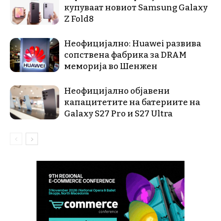
купуваат новиот Samsung Galaxy
Z Fold8
Неофицијално: Huawei развива
сопствена фабрика за DRAM
меморија во Шенжен
Неофицијално објавени
капацитетите на батериите на
Galaxy S27 Pro и S27 Ultra