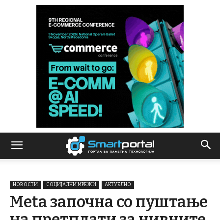
НОВОСТИ
СОЦИЈАЛНИ МРЕЖИ
АКТУЕЛНО
Meta започна со пуштање
на претплати за нивните