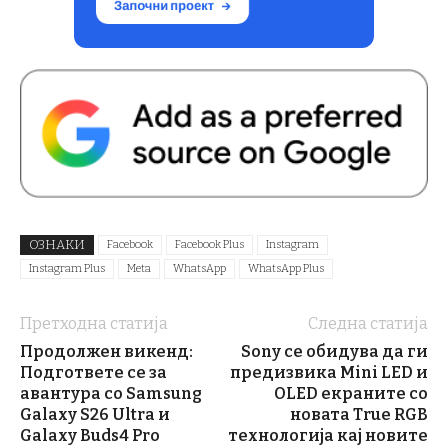
ОЗНАКИ
Facebook
Facebook Plus
Instagram
Instagram Plus
Meta
WhatsApp
WhatsApp Plus
Претходна статија
Следна статија
Продолжен викенд:
Sony се обидува да ги
Подгответе се за
предизвика Mini LED и
авантура со Samsung
OLED екраните со
Galaxy S26 Ultra и
новата True RGB
Galaxy Buds4 Pro
технологија кај новите