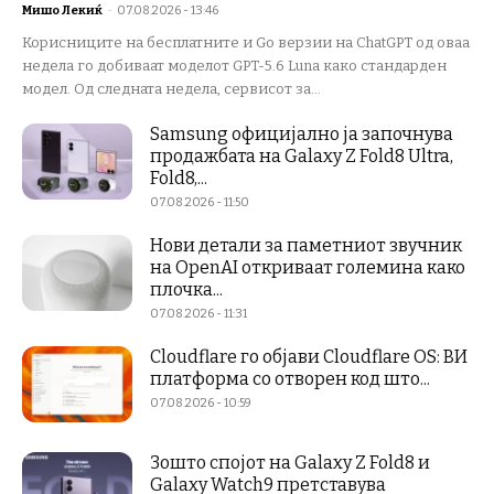
Мишо Лекиќ
-
07.08.2026 - 13:46
Корисниците на бесплатните и Go верзии на ChatGPT од оваа
недела го добиваат моделот GPT-5.6 Luna како стандарден
модел. Од следната недела, сервисот за...
Samsung официјално ја започнува
продажбата на Galaxy Z Fold8 Ultra,
Fold8,...
07.08.2026 - 11:50
Нови детали за паметниот звучник
на OpenAI откриваат големина како
плочка...
07.08.2026 - 11:31
Cloudflare го објави Cloudflare OS: ВИ
платформа со отворен код што...
07.08.2026 - 10:59
Зошто спојот на Galaxy Z Fold8 и
Galaxy Watch9 претставува