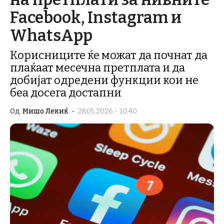
Facebook, Instagram и
WhatsApp
Корисниците ќе можат да почнат да
плаќаат месечна претплата и да
добијат одредени функции кои не
беа досега достапни
Од
Мишо Лекиќ
-
28.05.2026 - 10:40