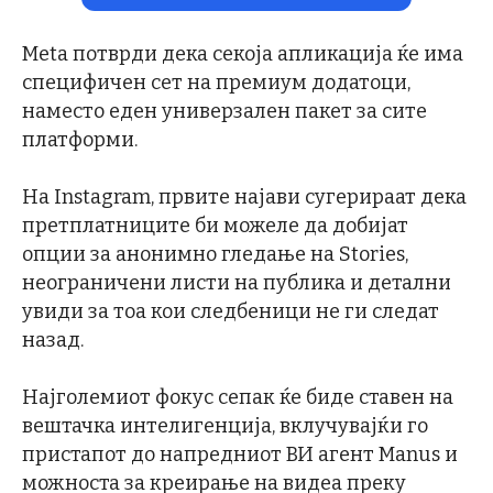
Meta потврди дека секоја апликација ќе има
специфичен сет на премиум додатоци,
наместо еден универзален пакет за сите
платформи.
На Instagram, првите најави сугерираат дека
претплатниците би можеле да добијат
опции за анонимно гледање на Stories,
неограничени листи на публика и детални
увиди за тоа кои следбеници не ги следат
назад.
Најголемиот фокус сепак ќе биде ставен на
вештачка интелигенција, вклучувајќи го
пристапот до напредниот ВИ агент Manus и
можноста за креирање на видеа преку