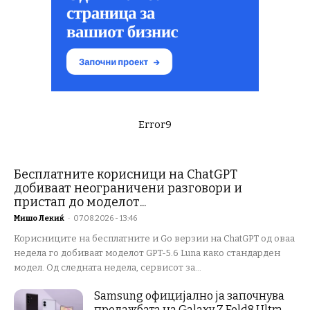
Error9
Бесплатните корисници на ChatGPT
добиваат неограничени разговори и
пристап до моделот...
Мишо Лекиќ
-
07.08.2026 - 13:46
Корисниците на бесплатните и Go верзии на ChatGPT од оваа
недела го добиваат моделот GPT-5.6 Luna како стандарден
модел. Од следната недела, сервисот за...
Samsung официјално ја започнува
продажбата на Galaxy Z Fold8 Ultra,