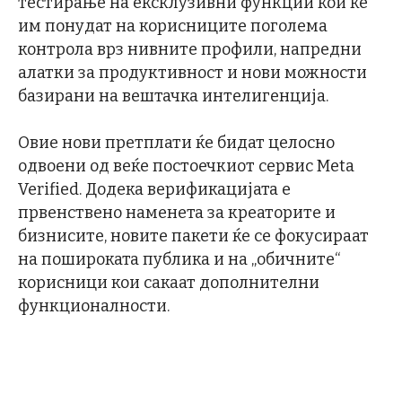
тестирање на ексклузивни функции кои ќе
им понудат на корисниците поголема
контрола врз нивните профили, напредни
алатки за продуктивност и нови можности
базирани на вештачка интелигенција.
Овие нови претплати ќе бидат целосно
одвоени од веќе постоечкиот сервис Meta
Verified. Додека верификацијата е
првенствено наменета за креаторите и
бизнисите, новите пакети ќе се фокусираат
на пошироката публика и на „обичните“
корисници кои сакаат дополнителни
функционалности.