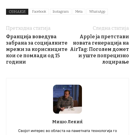
ОЗНАКИ
Facebook
Instagram
Meta
WhatsApp
Претходна статија
Следна статија
Франција воведува
Apple ја претстави
забрана за социјалните
новата генерација на
мрежи за корисниците
AirTag: Поголем домет
кои се помлади од 15
и уште попрецизно
години
лоцирање
Мишо Лекиќ
Својот интерес во областа на паметната технологија го