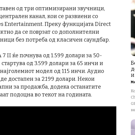
оставен од три оптимизирани звучници,
централен канал, кои се развиени со
s Entertainment. Преку функцијата Direct
ктно да се поврзат со дополнителни
ници без потреба од класичен саундбар.
7 II ќе почнува од 1.599 долари за 50-
Б
 стартува од 3.599 долари за 65 инчи и
д
 најголемиот модел од 115 инчи. Аудио
и
иде достапен за 2.199 долари. Некои
М
тапни за продажба, додека останатите
К
аат подоцна во текот на годината.
Ch
GP
не