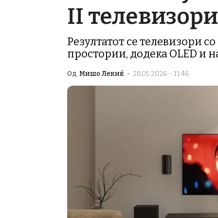
II телевизори
Резултатот се телевизори со
простории, додека OLED и 
Од
Мишо Лекиќ
-
28.05.2026 - 11:46