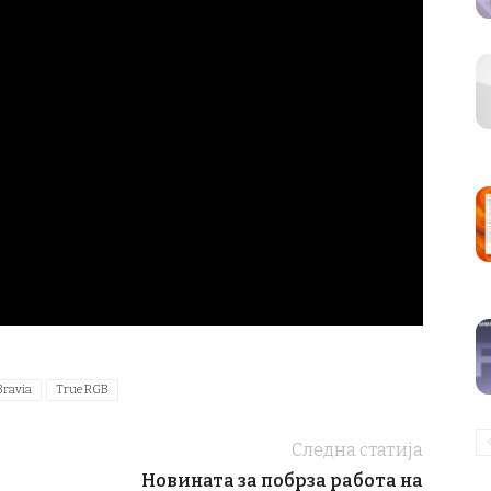
Bravia
True RGB
Следна статија
Новината за побрза работа на