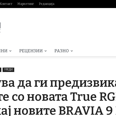
Контакт
Маркетинг
Редакција
МНИ
РЕЦЕНЗИИ
РАЗНО
УРЕДИ
ва да ги предизвик
е со новата True R
ај новите BRAVIA 9 