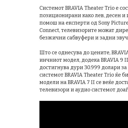
Системот BRAVIA Theater Trio е с
позиционирани како лев, десен и 
помош на експерти од Sony Picture
Connect, телевизорите можат дире
безжични сабвуфери и задни звуч
Што се однесува до цените, BRAVIA 
инчниот модел, додека BRAVIA 9 II
достигнува дури 30.999 долари за
системот BRAVIA Theater Trio ќе б
модели на BRAVIA 7 II се веќе дос
телевизори и аудио системот доаѓ