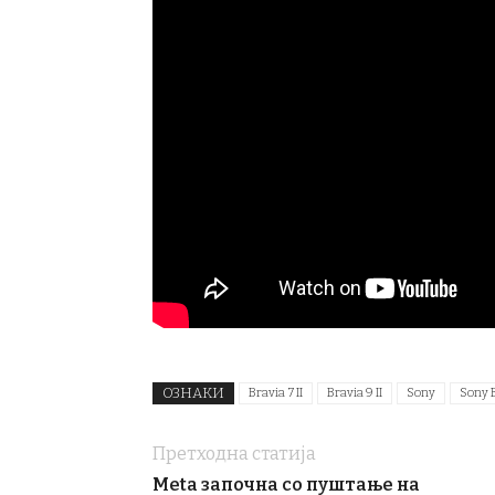
ОЗНАКИ
Bravia 7 II
Bravia 9 II
Sony
Sony 
Претходна статија
Meta започна со пуштање на