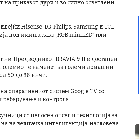
 на приказот дури и во силно осветлени
идејќи Hisense, LG, Philips, Samsung и TCL
ија под имиња како „RGB miniLED” или
ини. Предводникот BRAVIA 9 II е достапен
 најголемиот е наменет за големи домашни
од 50 до 98 инчи.
 на оперативниот систем Google TV со
пребарување и контрола.
вучници со целосен опсег и технологија за
ана на вештачка интелигенција, насловена