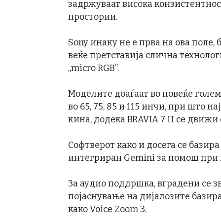
задржуваат висока конзистентност
простории.
Sony инаку не е прва на ова поле, б
веќе претставија слична технолог
„micro RGB”.
Моделите доаѓаат во повеќе голем
во 65, 75, 85 и 115 инчи, при што
кина, додека BRAVIA 7 II се движи 
Софтверот како и досега се базира
интегриран Gemini за помош при 
За аудио поддршка, вградени се з
појаснување на дијалозите базир
како Voice Zoom 3.