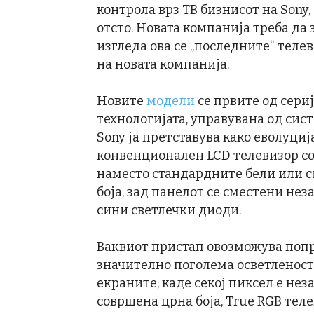
контрола врз ТВ бизнисот на Sony
отсто. Новата компанија треба да 
изгледа ова се „последните“ тел
на новата компанија.
Новите
модели
се првите од сери
технологијата, управувана од систе
Sony ја претставува како еволуција
конвенционален LCD телевизор со
наместо стандардните бели или с
боја, зад панелот се сместени не
сини светлечки диоди.
Ваквиот пристап овозможува попр
значително поголема осветленост, 
екраните, каде секој пиксел е не
совршена црна боја, True RGB тел