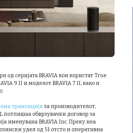
ри од серијата BRAVIA кои користат True
IA 9 II и моделот BRAVIA 7 II, како и
o.
лема транзиција
за производителот,
CL потпишаа обврзувачки договор за
а именувана BRAVIA Inc. Преку неа
зински удел од 51 отсто и оперативна