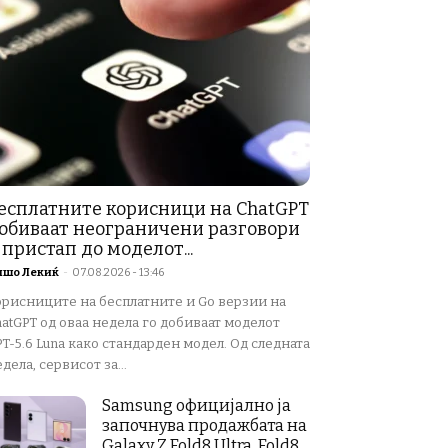
есплатните корисници на ChatGPT
обиваат неограничени разговори
 пристап до моделот...
ишо Лекиќ
-
07.08.2026 - 13:46
орисниците на бесплатните и Go верзии на
atGPT од оваа недела го добиваат моделот
T-5.6 Luna како стандарден модел. Од следната
дела, сервисот за...
Samsung официјално ја
започнува продажбата на
Galaxy Z Fold8 Ultra, Fold8,...