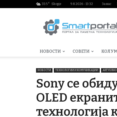
C
33.5
Skopje
9.8.2026 - 13:32
За нас
Smartportal.mk
НОВОСТИ
СОВЕТИ
КОЛУ
НОВОСТИ
ТЕХНОЛОГИИ И КОМУНИКАЦИИ
АКТУЕЛНО
Sony се обиду
OLED екранит
технологија к