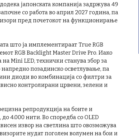
, додека јапонската компанија задржува 49
започне со работа во април 2027 година, па
евизори пред почетокот на функционирање
јата што ја имплементираат True RGB
мот RGB Backlight Master Drive Pro. Иако
 на Mini LED, технички станува збор за
 напредно позадинско осветлување, па
ини диоди во комбинација со филтри за
зависно контролирани црвени, зелени и
ецизна репродукција на боите и
до 4.000 нити. Во споредба со OLED
зависен извор на светлина што овозможува
евизорите нудат поголем волумен на бои и