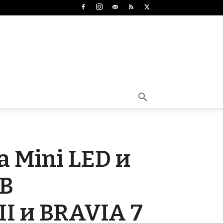
а Mini LED и
GB
II и BRAVIA 7