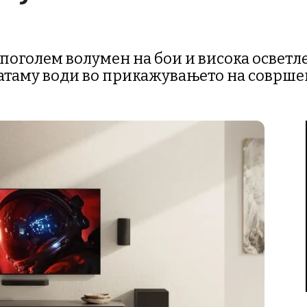
 поголем волумен на бои и висока осветл
натаму води во прикажувањето на соврше