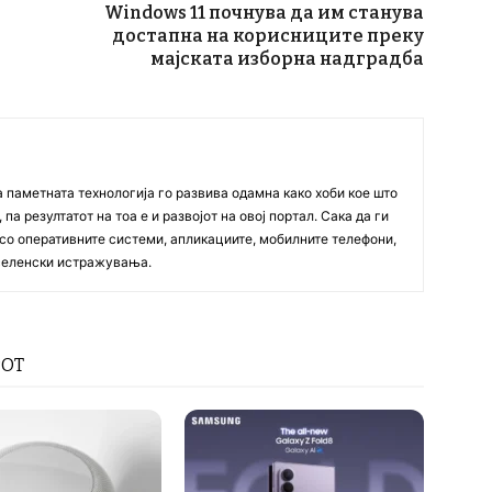
Windows 11 почнува да им станува
достапна на корисниците преку
мајската изборна надградба
а паметната технологија го развива одамна како хоби кое што
па резултатот на тоа е и развојот на овој портал. Сака да ги
со оперативните системи, апликациите, мобилните телефони,
вселенски истражувања.
РОТ