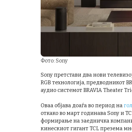
Фото: Sony
Sony претстави два нови телевизо
RGB технологија, предводникот BRAV
аудио системот BRAVIA Theater Tri
Оваа објава доаѓа во период на
го
откако во март годинава Sony и T
формирање на заедничка компаниј
кинескиот гигант TCL презема мно