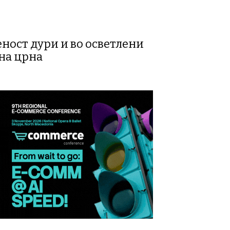
еност дури и во осветлени
на црна