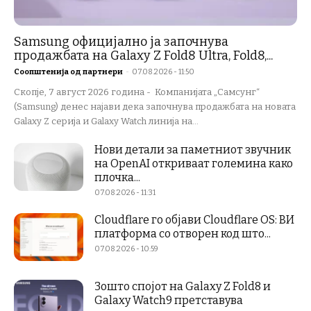
Samsung официјално ја започнува
продажбата на Galaxy Z Fold8 Ultra, Fold8,...
Соопштенија од партнери
-
07.08.2026 - 11:50
Скопје, 7 август 2026 година - Компанијата „Самсунг“
(Samsung) денес најави дека започнува продажбата на новата
Galaxy Z серија и Galaxy Watch линија на...
Нови детали за паметниот звучник
на OpenAI откриваат големина како
плочка...
07.08.2026 - 11:31
Cloudflare го објави Cloudflare OS: ВИ
платформа со отворен код што...
07.08.2026 - 10:59
Зошто спојот на Galaxy Z Fold8 и
Galaxy Watch9 претставува