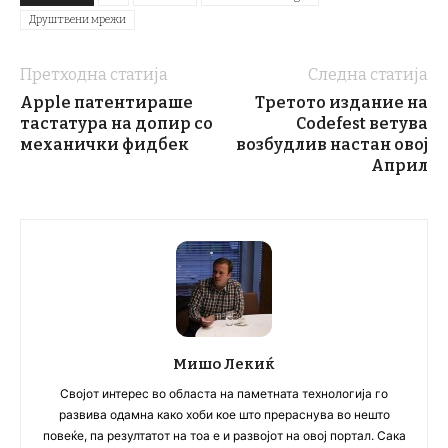
Друштвени мрежи
Претходна статија
Следна статија
Apple патентираше
Третото издание на
тастатура на допир со
Codefest ветува
механички фидбек
возбудлив настан овој
Април
Мишо Лекиќ
Својот интерес во областа на паметната технологија го
развива одамна како хоби кое што прераснува во нешто
повеќе, па резултатот на тоа е и развојот на овој портал. Сака