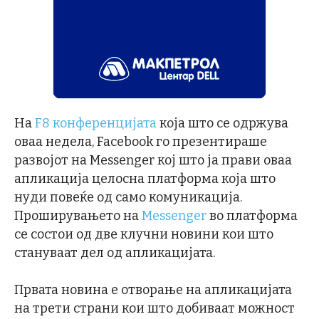
На
F8 конференцијата
која што се одржува
оваа недела, Facebook го презентираше
развојот на Messenger кој што ја прави оваа
апликација целосна платформа која што
нуди повеќе од само комуникација.
Проширувањето на
Messenger
во платформа
се состои од две клучни новини кои што
стануваат дел од апликацијата.
Првата новина е отворање на апликацијата
на трети страни кои што добиваат можност