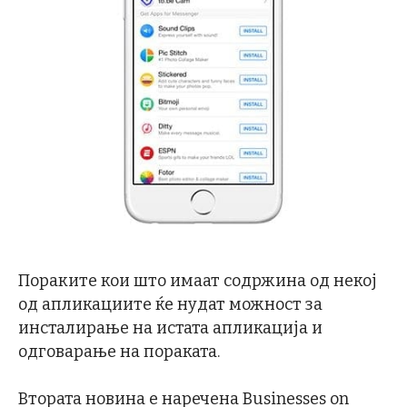
Пораките кои што имаат содржина од некој
од апликациите ќе нудат можност за
инсталирање на истата апликација и
одговарање на пораката.
Втората новина е наречена Businesses on