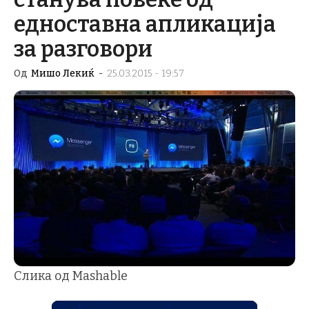
едноставна апликација
за разговори
Од
Мишо Лекиќ
-
25.03.2015 - 19:57
Слика од Mashable