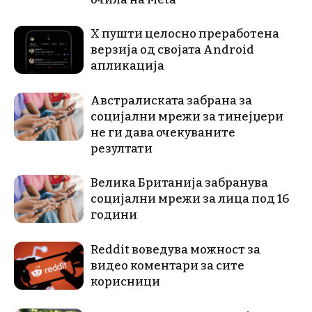
X пушти целосно преработена
верзија од својата Android
апликација
Австралиската забрана за
социјални мрежи за тинејџери
не ги дава очекуваните
резултати
Велика Британија забранува
социјални мрежи за лица под 16
години
Reddit воведува можност за
видео коментари за сите
корисници