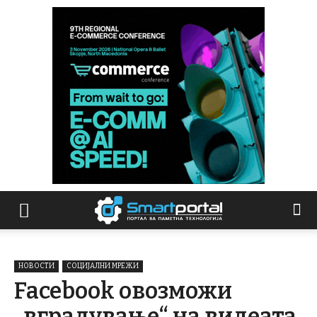
НОВОСТИ
СОЦИЈАЛНИ МРЕЖИ
Facebook овозможи
„вградување“ на видеата