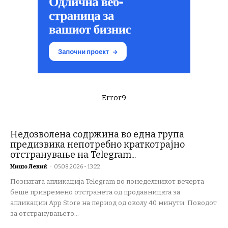
Error9
Недозволена содржина во една група
предизвика непотребно краткотрајно
отстранување на Telegram...
Мишо Лекиќ
-
05.08.2026 - 13:22
Познатата апликација Telegram во понеделникот вечерта
беше привремено отстранета од продавницата за
апликации App Store на период од околу 40 минути. Поводот
за отстранувањето...