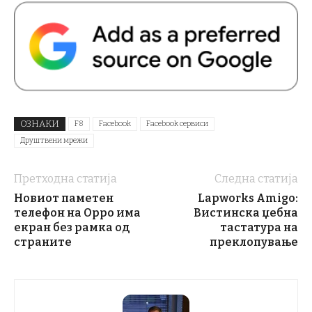
ОЗНАКИ
F8
Facebook
Facebook сервиси
Друштвени мрежи
Претходна статија
Следна статија
Новиот паметен
Lapworks Amigo:
телефон на Oppo има
Вистинска џебна
екран без рамка од
тастатура на
страните
преклопување