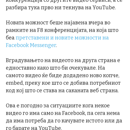
конкуренција со другите видео сервиси, а се
разбира тука прво ни текнува на YouTube.
Новата можност беше најавена вчера во
рамките на F8 конференцијата, на која што
беа
претставени и новите можности на
Facebook Messenger
.
Вградувањето на видеото на друга страна е
едноставно како што би очекувале. На
самото видео ќе биде додадено ново копче,
embed, преку кое што се добива потребниот
код кој што се става на саканата веб страна.
Ова е погодно за ситуациите кога некое
видео го има само на Facebook, па сега нема
да има потреба да го качувате истото или да
го барате на YouTube.