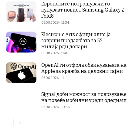
Европските потрошувачи го
купуваат новиот Samsung Galaxy Z
Fold8
05.08.2026 - 12:34
Electronic Arts официјално ја
заврши продажбата за 55
милијарди долари
05.08.2026 - 11:48
OpenAI ги отфрла обвинувањата на
Apple за кражба на деловни тајни
05.08.2026 - 11:14
Signal доби можност за поврзување
на повеќе мобилни уреди одеднаш
05.08.2026 - 10:36