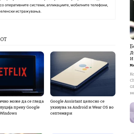
со оперативните системи, апликациите, мобилните телефони,
вселенски истражувања.
РОТ
Б
д
и
М
К
Ch
GP
не
нечно може да се гледа
Google Assistant целосно се
луција преку Google
укинува за Android и Wear OS во
 Windows
септември