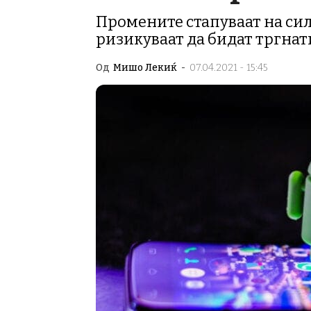
Промените стапуваат на сила
ризикуваат да бидат тргнати
Од
Мишо Лекиќ
-
07.04.2021 - 15:45