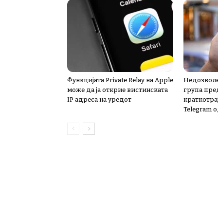
Функцијата Private Relay на Apple
Недозволе
може да ја открие вистинската
група пре
IP адреса на уредот
краткотра
Telegram о