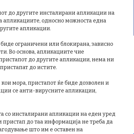
тапот до другите инсталирани апликации на
на апликациите, односно можноста една
другите апликации.
 биде ограничени или блокирана, зависно
оти. Во основа, апликациите чие
пристапот до другите апликации, нема ни
 пристапат до истите.
 кои мора, пристапот ќе биде дозволен и
ации се анти-вирусните апликации,
та со инсталирани апликации на еден уред
и пристап до таа информација не треба да
лагодување што им е оставен на