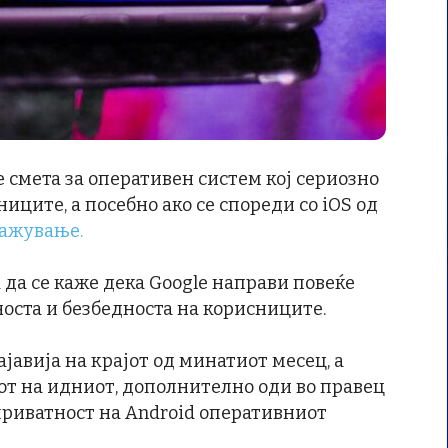
е смета за оперативен систем кој сериозно
иците, а посебно ако се спореди со iOS од
ражување.
да се каже дека Google направи повеќе
оста и безбедноста на корисниците.
ајавија на крајот од минатиот месец, а
кот на идниот, дополнително оди во правец
приватност на Android оперативниот