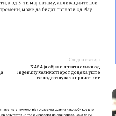
ти, а од 5-ти мај натаму, апликациите кои
ромени, може да бидат тргнати од Play
Следна статија
NASA ја објави првата слика од
да
Ingenuity хеликоптерот додека уште
се подготвува за првиот лет
а паметната технологија го развива одамна како хоби кое што
па резултатот на тоа е и развојот на овој портал. Сака да ги