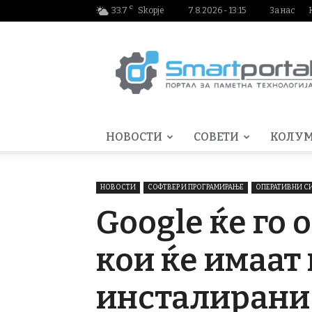
C
33.7
Skopje
7.8.2026 - 13:15
За нас
Smartportal.mk
НОВОСТИ
СОВЕТИ
КОЛУ
НОВОСТИ
СОФТВЕР И ПРОГРАМИРАЊЕ
ОПЕРАТИВНИ С
Google ќе го
кои ќе имаат 
инсталирани