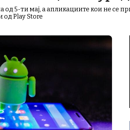
 од 5-ти мај, а апликациите кои не се п
 од Play Store