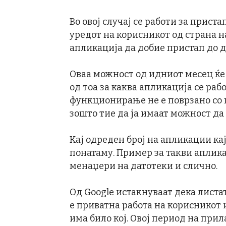
Во овој случај се работи за прис
уредот на корисникот од страна 
апликација да добие пристап до 
Оваа можност од идниот месец ќе
од тоа за каква апликација се раб
функционирање не е поврзано со 
зошто тие да ја имаат можност да
Кај одреден број на апликации кај
понатаму. Пример за такви аплик
менаџери на датотеки и слично.
Од Google истакнуваат дека листа
е приватна работа на корисникот 
има било кој. Овој период на при