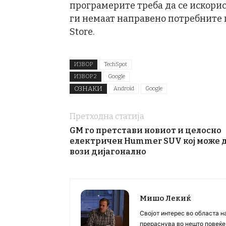
програмерите треба да се искорис
ги немаат направено потребните п
Store.
ИЗВОР
TechSpot
ИЗВОР 2
Google
ОЗНАКИ
Android
Google
Претходна статија
GM го претстави новиот и целосно
електричен Hummer SUV кој може 
вози дијагонално
Мишо Лекиќ
Својот интерес во областа н
прераснува во нешто повеќе, 