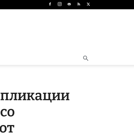
 апликации
 со
от