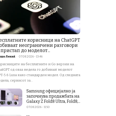
есплатните корисници на ChatGPT
обиваат неограничени разговори
 пристап до моделот...
ишо Лекиќ
-
07.08.2026 - 13:46
орисниците на бесплатните и Go верзии на
atGPT од оваа недела го добиваат моделот
T-5.6 Luna како стандарден модел. Од следната
дела, сервисот за...
Samsung официјално ја
започнува продажбата на
Galaxy Z Fold8 Ultra, Fold8,...
07.08.2026 - 11:50