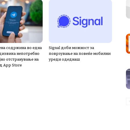
на содржина во една
Signal доби можност за
дизвика непотребно
поврзување на повеќе мобилни
јно отстранување на
уреди одеднаш
д App Store