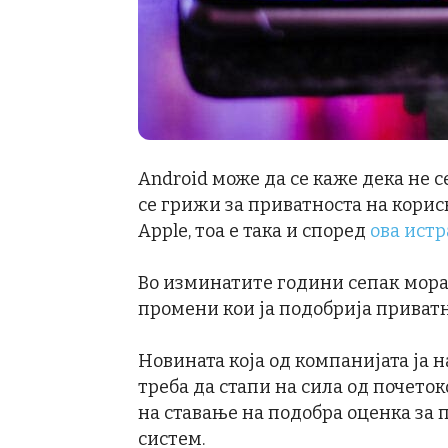
Android може да се каже дека не с
се грижи за приватноста на корисн
Apple, тоа е така и според
ова ист
Во изминатите години сепак мора 
промени кои ја подобрија приватн
Новината која од компанијата ја н
треба да стапи на сила од почето
на ставање на подобра оценка за 
систем.