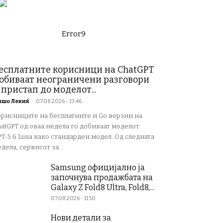
Error9
есплатните корисници на ChatGPT
обиваат неограничени разговори
 пристап до моделот...
ишо Лекиќ
-
07.08.2026 - 13:46
орисниците на бесплатните и Go верзии на
atGPT од оваа недела го добиваат моделот
T-5.6 Luna како стандарден модел. Од следната
дела, сервисот за...
Samsung официјално ја
започнува продажбата на
Galaxy Z Fold8 Ultra, Fold8,...
07.08.2026 - 11:50
Нови детали за