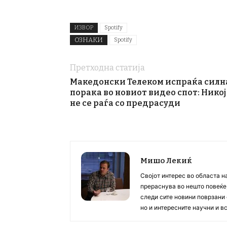
ИЗВОР
Spotify
ОЗНАКИ
Spotify
Претходна статија
Македонски Телеком испраќа силн
порака во новиот видео спот: Никој
не се раѓа со предрасуди
Мишо Лекиќ
Својот интерес во областа н
прераснува во нешто повеќе, 
следи сите новини поврзани 
но и интересните научни и 