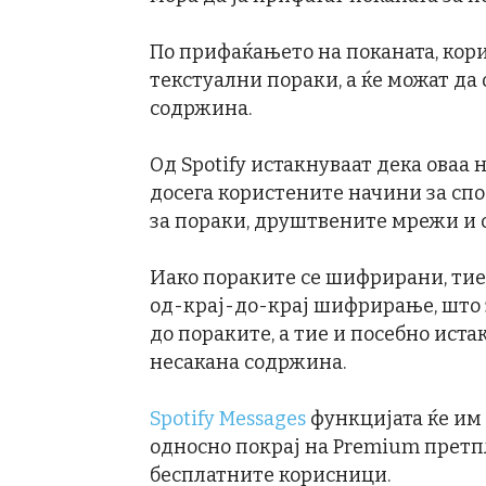
По прифаќањето на поканата, кор
текстуални пораки, а ќе можат да
содржина.
Од Spotify истакнуваат дека оваа 
досега користените начини за сп
за пораки, друштвените мрежи и 
Иако пораките се шифрирани, тие 
од-крај-до-крај шифрирање, што 
до пораките, а тие и посебно иста
несакана содржина.
Spotify Messages
функцијата ќе им
односно покрај на Premium претп
бесплатните корисници.