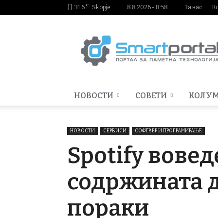
C
31.6
Skopje
8.8.2026 - 8:58
За нас
К
Smartportal.mk
НОВОСТИ
СОВЕТИ
КОЛУ
НОВОСТИ
СЕРВИСИ
СОФТВЕР И ПРОГРАМИРАЊЕ
Spotify вове
содржината д
пораки