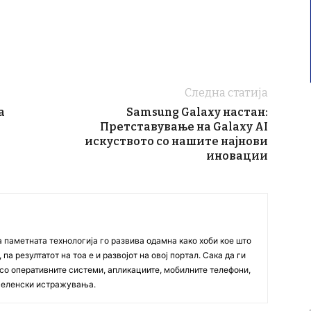
Следна статија
а
Samsung Galaxy настан:
Претставување на Galaxy AI
искуството со нашите најнови
иновации
а паметната технологија го развива одамна како хоби кое што
па резултатот на тоа е и развојот на овој портал. Сака да ги
со оперативните системи, апликациите, мобилните телефони,
вселенски истражувања.