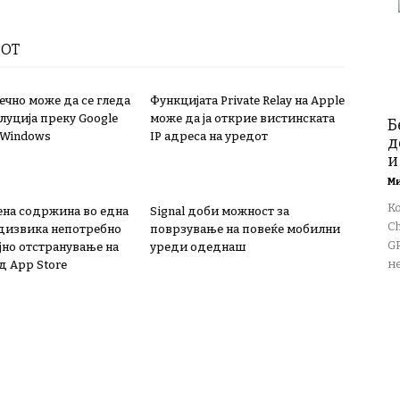
РОТ
нечно може да се гледа
Функцијата Private Relay на Apple
луција преку Google
може да ја открие вистинската
Б
 Windows
IP адреса на уредот
д
и
М
К
на содржина во една
Signal доби можност за
Ch
дизвика непотребно
поврзување на повеќе мобилни
GP
јно отстранување на
уреди одеднаш
не
д App Store