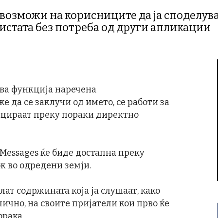
овозможи на корисниците да ја споделува
 истата без потреба од други апликации
нова функција наречена
е да се заклучи од името, се работи за
цираат преку пораки директно
Messages ќе биде достапна преку
к во одредени земји.
лат содржината која ја слушаат, како
лично, на своите пријатели кои прво ќе
орака.