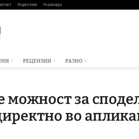
онтакт
Маркетинг
Редакција
МНИ
РЕЦЕНЗИИ
РАЗНО
де можност за споде
иректно во аплика