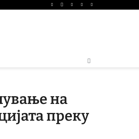
лување на
цијата преку