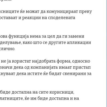
исниците ќе можат да комуницираат преку
 оставаат и реакции на споделената
нова функција нема за цел да ги замени
оделување, како што се другите апликации
слично.
не ја користат најдобрата форма, односно
значи дека од компанијата имаат пристап
кнуваат дека истите ќе бидат скенирани за
 биде достапна на сите корисници,
латниците, ќе им биде достапна и на