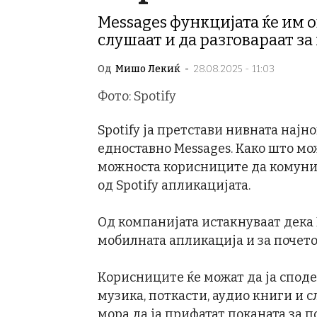
Messages функцијата ќе им 
слушаат и да разговараат за
Од
Мишо Лекиќ
-
28.08.2025 - 11:03
Фото: Spotify
Spotify ја претстави нивната нај
едноставно Messages. Како што мож
можноста корисниците да комуни
од Spotify апликацијата.
Од компанијата истакнуваат дека 
мобилната апликација и за почето
Корисниците ќе можат да ја споде
музика, поткасти, аудио книги и с
мора да ја прифатат поканата за п