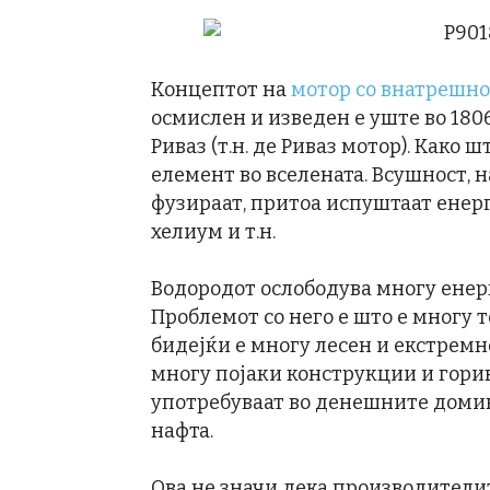
Концептот на
мотор со внатрешно
осмислен и изведен е уште во 180
Риваз (т.н. де Риваз мотор). Како 
елемент во вселената. Всушност, н
фузираат, притоа испуштаат енер
хелиум и т.н.
Водородот ослободува многу енерг
Проблемот со него е што е многу 
бидејќи е многу лесен и екстремн
многу појаки конструкции и гори
употребуваат во денешните домин
нафта.
Ова не значи дека производители