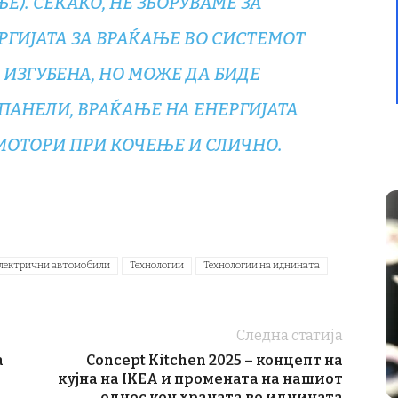
). СЕКАКО, НЕ ЗБОРУВАМЕ ЗА
РГИЈАТА ЗА ВРАЌАЊЕ ВО СИСТЕМОТ
 ИЗГУБЕНА, НО МОЖЕ ДА БИДЕ
ПАНЕЛИ, ВРАЌАЊЕ НА ЕНЕРГИЈАТА
МОТОРИ ПРИ КОЧЕЊЕ И СЛИЧНО.
лектрични автомобили
Технологии
Технологии на иднината
Следна статија
а
Concept Kitchen 2025 – концепт на
кујна на IKEA и промената на нашиот
однос кон храната во иднината