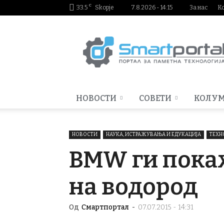
C
33.5
Skopje
7.8.2026 - 14:15
За нас
К
Smartportal.mk
НОВОСТИ
СОВЕТИ
КОЛУ
НОВОСТИ
НАУКА, ИСТРАЖУВАЊА И ЕДУКАЦИЈА
ТЕХН
BMW ги покаж
на водород
Од
Смартпортал
-
07.07.2015 - 14:31