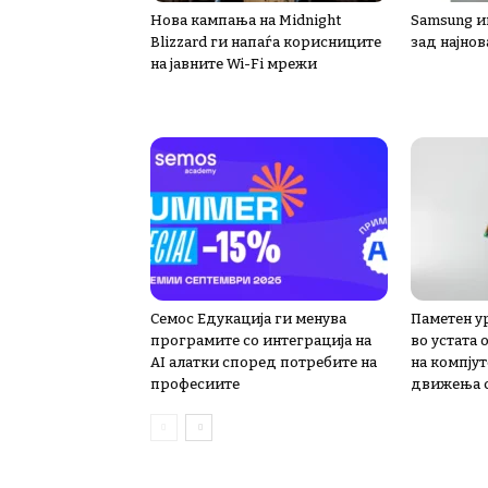
Нова кампања на Midnight
Samsung ин
Blizzard ги напаѓа корисниците
зад најнов
на јавните Wi-Fi мрежи
Семос Едукација ги менува
Паметен ур
програмите со интеграција на
во устата
AI алатки според потребите на
на компју
професиите
движења с