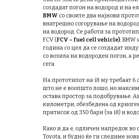
создадат погон на водород и на ел
BMW
со своите два најнови прото
внатрешно согорување на водород
на водород. Се работи за прототип
FCV (
FCV – fuel cell vehicle)
. BMW 
година со цел да се создадат ин
со возила на водороден погон, а р
сега.
На прототипот на i8 му требаат 6 
што не е воопшто лошо, но максим
остава простор за подобрување. А
километри, обезбедена од криоге
притисок од 350 бари (за i8) и вод
Како и да е, одличен напредок во
Toyota, и будно ќе ги следиме нов