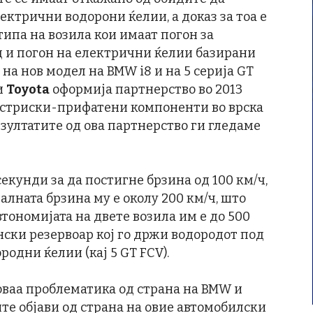
ектрични водорони ќелии, а доказ за тоа е
типа на возила кои имаат погон за
 и погон на електрични ќелии базирани
 на нов модел на BMW i8 и на 5 серија GT
и
Toyota
оформија партнерство во 2013
дустриски-прифатени компоненти во врска
езултатите од ова партнерство ги гледаме
секунди за да постигне брзина од 100 км/ч,
алната брзина му е околу 200 км/ч, што
втономијата на двете возила им е до 500
нски резервоар кој го држи водородот под
ородни ќелии (кај 5 GT FCV).
 оваа проблематика од страна на BMW и
ите објави од страна на овие автомобилски