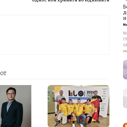
Б
д
и
М
К
Ch
GP
не
РОТ