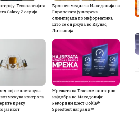
тервју: Технологијата
Бронзен медал за Македонија на
ата Galaxy Z серија
Европската јуниорска
олимпијада по информатика
што се одржува во Каунас,
Литванија
ед кој се поставува
Мрежата на Телеком повторно
 овозможува контрола
најдобра во Македонија:
терите преку
Рекордни шест Ookla®
о јазикот
Speedtest награди™