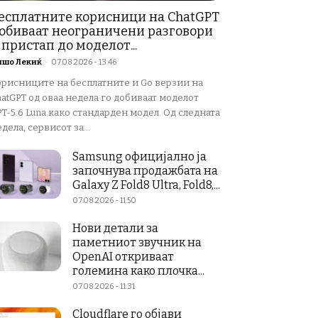
есплатните корисници на ChatGPT
обиваат неограничени разговори
 пристап до моделот...
ишо Лекиќ
-
07.08.2026 - 13:46
орисниците на бесплатните и Go верзии на
atGPT од оваа недела го добиваат моделот
T-5.6 Luna како стандарден модел. Од следната
дела, сервисот за...
Samsung официјално ја
започнува продажбата на
Galaxy Z Fold8 Ultra, Fold8,...
07.08.2026 - 11:50
Нови детали за
паметниот звучник на
OpenAI откриваат
големина како плочка...
07.08.2026 - 11:31
Cloudflare го објави