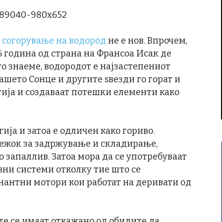
 согорување на водород
не е нов. Впрочем,
6 година од страна на Франсоа Исак де
што знаеме, водородот е најзастепениот
ашето Сонце и другите ѕвезди го горат и
гија и создаваат потешки елементи како
ија и затоа е одличен како гориво.
тежок за задржување и складирање,
о запаллив. Затоа мора да се употребуваат
вни системи отколку тие што се
антни мотори кои работат на деривати од
те се имаат откажано од обидите да