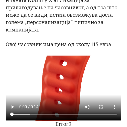
нивната Nothing X апликација за
прилагодување на часовникот, а од тоа што
може да се види, истата овозможува доста
голема „персонализација“, типично за
компанијата.
Овој часовник има цена од околу 115 евра.
Error9