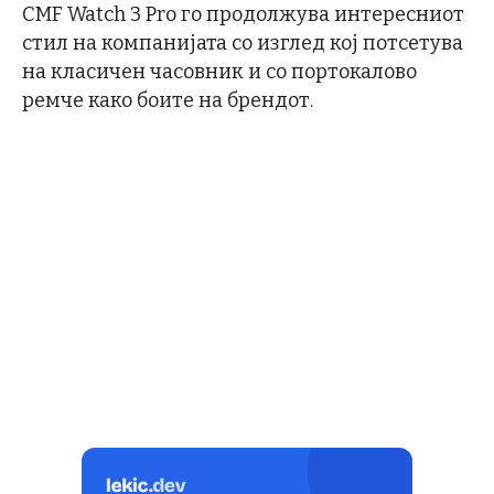
CMF Watch 3 Pro го продолжува интересниот
стил на компанијата со изглед кој потсетува
на класичен часовник и со портокалово
ремче како боите на брендот.