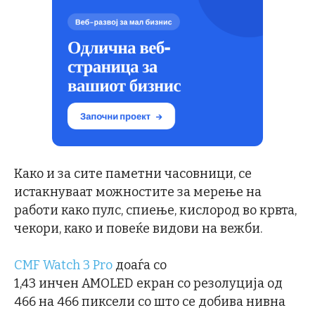
Како и за сите паметни часовници, се
истакнуваат можностите за мерење на
работи како пулс, спиење, кислород во крвта,
чекори, како и повеќе видови на вежби.
CMF Watch 3 Pro
доаѓа со
1,43 инчен AMOLED екран со резолуција од
466 на 466 пиксели со што се добива нивна