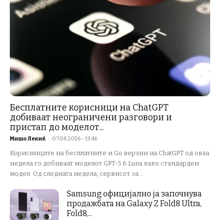
Бесплатните корисници на ChatGPT
добиваат неограничени разговори и
пристап до моделот...
Мишо Лекиќ
-
07.08.2026 - 13:46
Корисниците на бесплатните и Go верзии на ChatGPT од оваа
недела го добиваат моделот GPT-5.6 Luna како стандарден
модел. Од следната недела, сервисот за...
Samsung официјално ја започнува
продажбата на Galaxy Z Fold8 Ultra,
Fold8,...