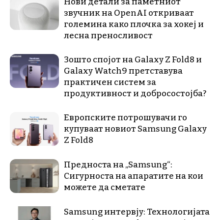
Нови детали за паметниот
звучник на OpenAI откриваат
големина како плочка за хокеј и
лесна преносливост
Зошто спојот на Galaxy Z Fold8 и
Galaxy Watch9 претставува
практичен систем за
продуктивност и добросостојба?
Европските потрошувачи го
купуваат новиот Samsung Galaxy
Z Fold8
Предноста на „Samsung“:
Сигурноста на апаратите на кои
можете да сметате
Samsung интервју: Технологијата