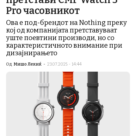
Pro часовникот
Ова е под-брендот на Nothing преку
кој од компанијата претставуваат
уште поевтини производи, но со
карактеристичното внимание при
дизајнирањето
Од
Мишо Лекиќ
-
23.07.2025 - 14:44