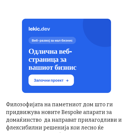
Филозофијата на паметниот дом што ги
придвижува новите Bespoke апарати за
домаќинство да направат прилагодливи и
флексибилни решенија кои лесно ќе