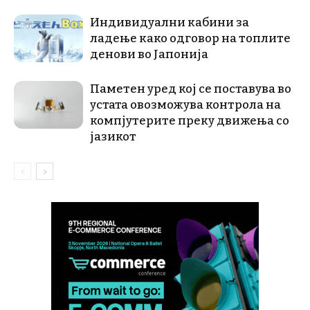
Индивидуални кабини за
ладење како одговор на топлите
денови во Јапонија
Паметен уред кој се поставува во
устата овозможува контрола на
компјутерите преку движења со
јазикот