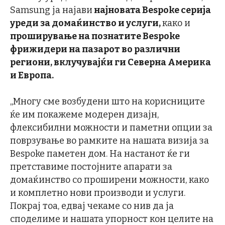
Samsung ја најави
најновата Bespoke серија
уреди за домаќинство и услуги,
како и
проширување на познатите Bespoke
фрижидери на пазарот во различни
региони, вклучувајќи ги Северна Америка
и Европа.
„Многу сме возбудени што на корисниците
ќе им покажеме модерен дизајн,
флексибилни можности и паметни опции за
поврзување во рамките на нашата визија за
Bespoke паметен дом. На настанот ќе ги
претставиме постојните апарати за
домаќинство со проширени можности, како
и комплетно нови производи и услуги.
Покрај тоа, едвај чекаме со нив да ја
споделиме и нашата упорност кон целите на