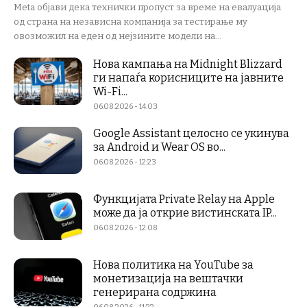
Meta објави дека технички пропуст за време на евалуација
од страна на независна компанија за тестирање му
овозможил на еден од нејзините модели на...
Нова кампања на Midnight Blizzard
ги напаѓа корисниците на јавните
Wi-Fi...
06.08.2026 - 14:03
Google Assistant целосно се укинува
за Android и Wear OS во...
06.08.2026 - 12:23
Функцијата Private Relay на Apple
може да ја открие вистинската IP...
06.08.2026 - 12:08
Нова политика на YouTube за
монетизација на вештачки
генерирана содржина