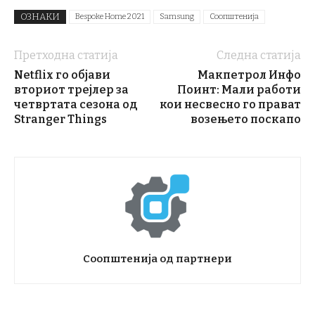
ОЗНАКИ
Bespoke Home 2021
Samsung
Соопштенија
Претходна статија
Следна статија
Netflix го објави
Макпетрол Инфо
вториот трејлер за
Поинт: Мали работи
четвртата сезона од
кои несвесно го прават
Stranger Things
возењето поскапо
Соопштенија од партнери