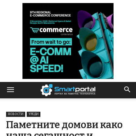
НОВОСТИ
УРЕДИ
Паметните домови како
наша сегашност и