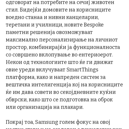
одговорат на потребите на сечиј животен
стил. Бидејќи домовите на корисниците
воедно станаа и нивни канцеларии,
теретани и училници, новите Bespoke
паметни решенија овозможуваат
максимално персонализирање на личниот
простор, комбинирајќи ја функционалноста
со совршено вклопување во ентериоерот.
Некои од технологиите што ќе ги движат
овие уреди вклучуваат SmartThings
платформа, како и напреден систем за
вештачка интелигенција кој на корисниците
ќе им дава совети во секојдневните куќни
обврски, како што се подготовка на оброк
или организација на плакари.
Покрај тоа, Samsung голем фокус на овој