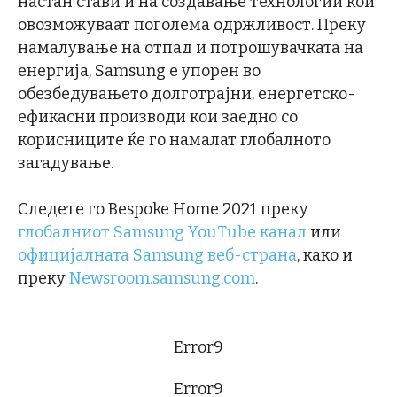
настан стави и на создавање технологии кои
овозможуваат поголема одржливост. Преку
намалување на отпад и потрошувачката на
енергија, Samsung е упорен во
обезбедувањето долготрајни, енергетско-
ефикасни производи кои заедно со
корисниците ќе го намалат глобалното
загадување.
Следете го Bespoke Home 2021 преку
глобалниот Samsung YouTube канал
или
официјалната Samsung веб-страна
, како и
преку
Newsroom.samsung.com
.
Error9
Error9