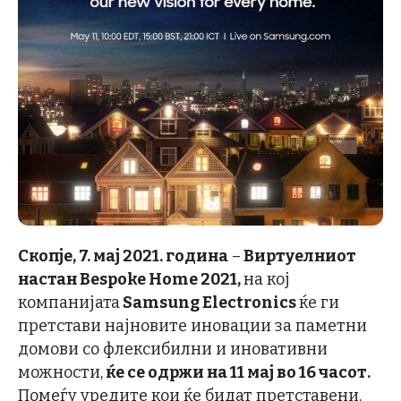
Скопје, 7. мај 2021. година
–
Виртуелниот
настан Bespoke Home 2021,
на кој
компанијата
Samsung Electronics
ќе ги
претстави најновите иновации за паметни
домови со флексибилни и иновативни
можности,
ќе се одржи на 11 мај во 16 часот.
Помеѓу уредите кои ќе бидат претставени,