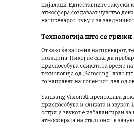
пијалаци. Едноставните закуски к
атмосфера создаваат чувство дека
натпреварот, туку и за заедничко
Технологија што се грижи 
Откако ќе започне натпреварот, те
позадина. Никој не сака да пребар
приспособува сликата за време на 
технологија од „Samsung“, како шт
го направат најголемиот дел од о
Samsung Vision AI препознава дек
приспособува и сликата и звукот.
остри, а звукот е избалансиран за
атмосферата на стадионот е зачув