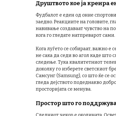
Друштвото кое ја креира е
Фудбалот е еден од оние спортови
заедно. Реакциите на головите, г
навивање создаваат чувство на по
кога го гледате натпреварот сами.
Кога луѓето се собираат, важно е 
не сака да седи во агол каде што 
следење. Тука квалитетниот телев
доколку го изберете светскиот бре
Самсунг (Samsung)
,
со што ќе се о
гледа дејството подеднакво добро.
просторијата се менува.
Простор што го поддржува
Следниот чекор е околината. Осве