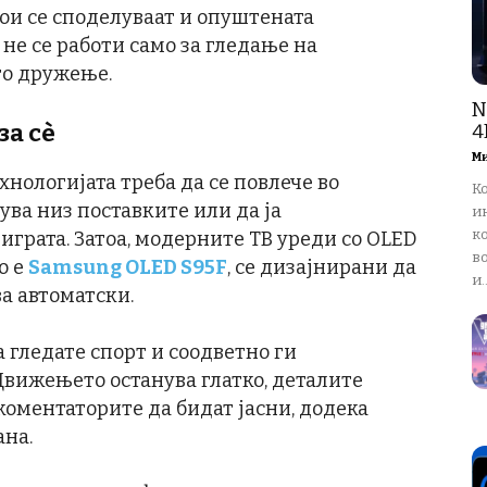
ои се споделуваат и опуштената
 не се работи само за гледање на
то дружење.
N
за сè
4
М
хнологијата треба да се повлече во
К
ува низ поставките или да ја
и
ко
играта. Затоа, модерните ТВ уреди со OLED
в
о е
Samsung OLED S95F
, се дизајнирани да
и..
ва автоматски.
а гледате спорт и соодветно ги
 Движењето останува глатко, деталите
 коментаторите да бидат јасни, додека
ана.