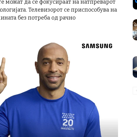
ите можат да се фокусираат на натпреварот
хнологијата. Телевизорот се приспособува на
ината без потреба од рачно