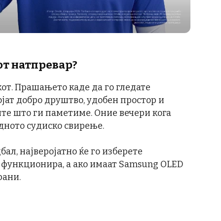
от натпревар?
окот. Прашањето каде да го гледате
ојат добро друштво, удобен простор и
ите што ги паметиме. Оние вечери кога
едното судиско свирење.
бал, најверојатно ќе го изберете
сè функционира, а ако имаат Samsung OLED
рани.