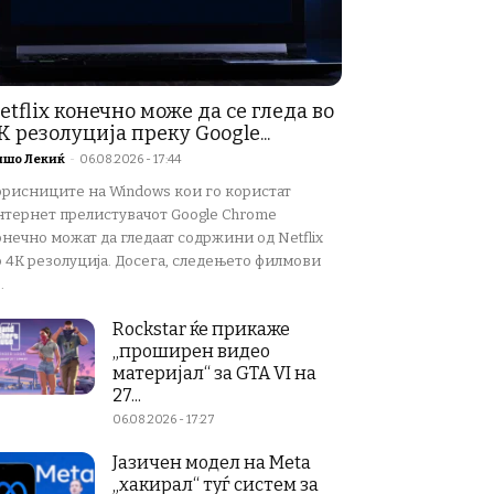
etflix конечно може да се гледа во
K резолуција преку Google...
ишо Лекиќ
-
06.08.2026 - 17:44
орисниците на Windows кои го користат
нтернет прелистувачот Google Chrome
нечно можат да гледаат содржини од Netflix
о 4K резолуција. Досега, следењето филмови
.
Rockstar ќе прикаже
„проширен видео
материјал“ за GTA VI на
27...
06.08.2026 - 17:27
Јазичен модел на Meta
„хакирал“ туѓ систем за