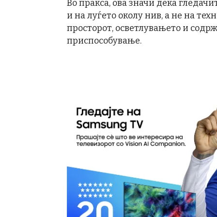
Во пракса, ова значи дека гледач
и на луѓето околу нив, а не на те
просторот, осветлувањето и содрж
приспособување.