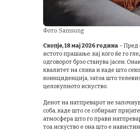
Фото: Samsung
Скопје, 18 мај 2026
година
– Пред 
истото прашање: кај кого ќе го гл
одговорот брзо станува јасен. Она
квалитет на слика и каде што секој
коинциденција, затоа што телеви
целокупното искуство.
Денот на натпреварот не започнува
соба, каде што се собираат пријат
атмосфера што го прави натпревар
тоа искуство е она што е навистин