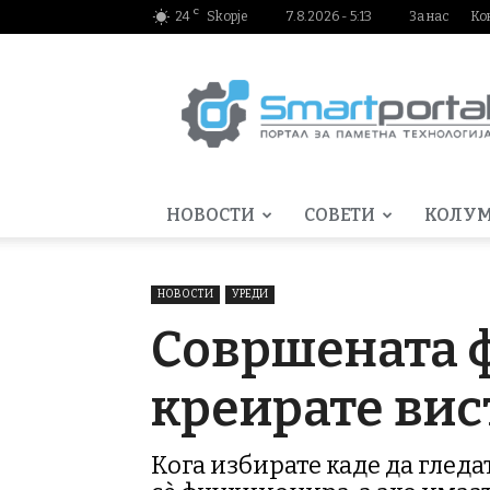
C
24
Skopje
7.8.2026 - 5:13
За нас
Ко
Smartportal.mk
НОВОСТИ
СОВЕТИ
КОЛУ
НОВОСТИ
УРЕДИ
Совршената ф
креирате вис
Кога избирате каде да гледат