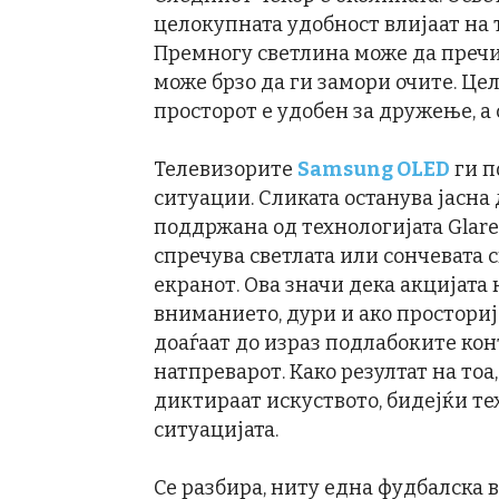
целокупната удобност влијаат на 
Премногу светлина може да пречи
може брзо да ги замори очите. Цел
просторот е удобен за дружење, а
Телевизорите
Samsung OLED
ги п
ситуации. Сликата останува јасна
поддржана од технологијата Glare
спречува светлата или сончевата 
екранот. Ова значи дека акцијата 
вниманието, дури и ако просторија
доаѓаат до израз подлабоките кон
натпреварот. Како резултат на тоа
диктираат искуството, бидејќи те
ситуацијата.
Се разбира, ниту една фудбалска в