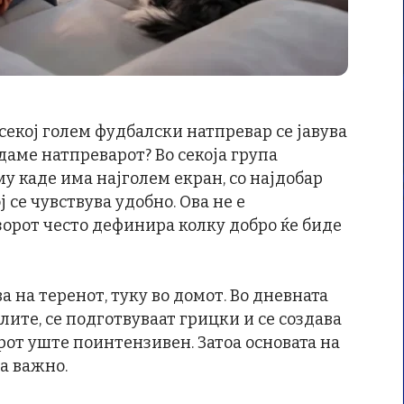
секој голем фудбалски натпревар се јавува
едаме натпреварот? Во секоја група
му каде има најголем екран, со најдобар
 се чувствува удобно. Ова не е
зорот често дефинира колку добро ќе биде
 на теренот, туку во домот. Во дневната
елите, се подготвуваат грицки и се создава
от уште поинтензивен. Затоа основата на
а важно.