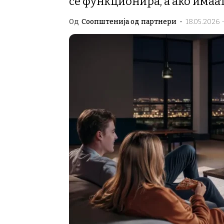
сè функционира, а ако имаа
Од
Соопштенија од партнери
-
18.05.2026 -