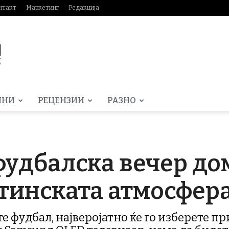
нтакт
Маркетинг
Редакција
МНИ
РЕЦЕНЗИИ
РАЗНО
удбалска вечер дома
тинската атмосфер
е фудбал, најверојатно ќе го изберете пр