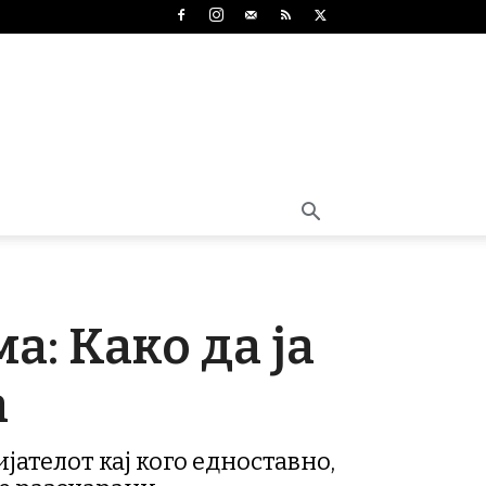
: Како да ја
а
ијателот кај кого едноставно,