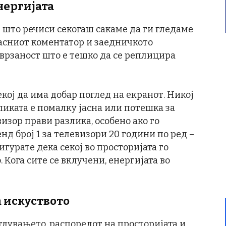
нергијата
 што речиси секогаш сакаме да ги гледаме
ласниот коментатор и заедничкото
врзаност што е тешко да се реплицира
секој да има добар поглед на екранот. Никој
сликата е помалку јасна или потешка за
изор прави разлика, особено ако го
нд број 1 за телевизори 20 години по ред –
сигурате дека секој во просторијата го
 Кога сите се вклучени, енергијата во
 искуството
тлувањето, распоредот на просторијата и