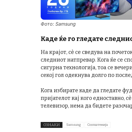
Фото: Samsung
Каде ќе го гледате следни
На крајот, сè се сведува на почет
следниот натпревар. Кога ќе се сп
сигурна технологија, тоа се вечер
секој гол одекнува долго по посл
Кога избирате каде да гледате фуд
пријателот кај кого едноставно, 
телевизор, нема да бидете разоча
ОЗНАКИ
Samsung
Соопштенија