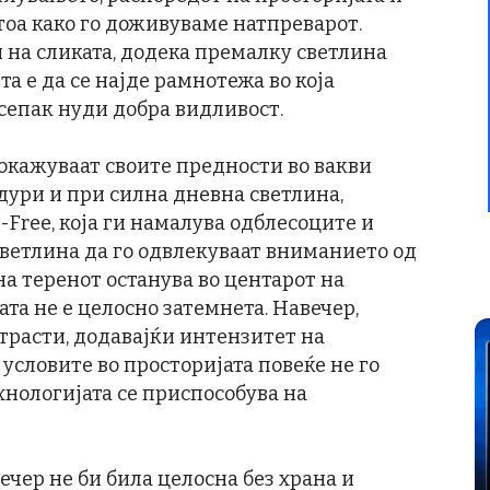
тоа како го доживуваме натпреварот.
 на сликата, додека премалку светлина
та е да се најде рамнотежа во која
 сепак нуди добра видливост.
окажуваат своите предности во вакви
 дури и при силна дневна светлина,
-Free, која ги намалува одблесоците и
светлина да го одвлекуваат вниманието од
на теренот останува во центарот на
та не е целосно затемнета. Навечер,
трасти, додавајќи интензитет на
, условите во просторијата повеќе не го
хнологијата се приспособува на
ечер не би била целосна без храна и