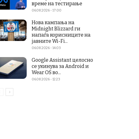
време на тестирање
06.08.2026 - 17:00
Нова кампања на
Midnight Blizzard ги
напаѓа корисниците на
јавните Wi-Fi...
06.08.2026 - 14:03
Google Assistant целосно
се укинува за Android и
Wear OS во...
06.08.2026 - 12:23