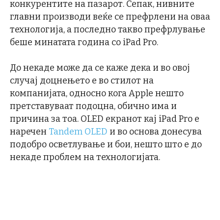
конкурентите на пазарот. Сепак, нивните
главни производи веќе се префрлени на оваа
технологија, а последно такво префрлување
беше минатата година со iPad Pro.
До некаде може да се каже дека и во овој
случај доцнењето е во стилот на
компанијата, односно кога Apple нешто
претставуваат подоцна, обично има и
причина за тоа. OLED екранот кај iPad Pro е
наречен
Tandem OLED
и во основа донесува
подобро осветлување и бои, нешто што е до
некаде проблем на технологијата.