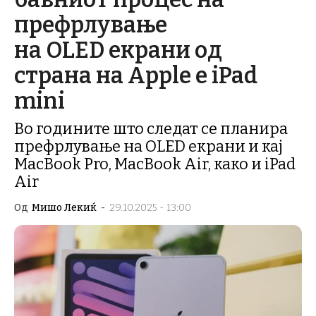
префрлување
на OLED екрани од
страна на Apple е iPad
mini
Во годините што следат се планира
префрлување на OLED екрани и кај
MacBook Pro, MacBook Air, како и iPad
Air
Од
Мишо Лекиќ
-
29.10.2025 - 13:00