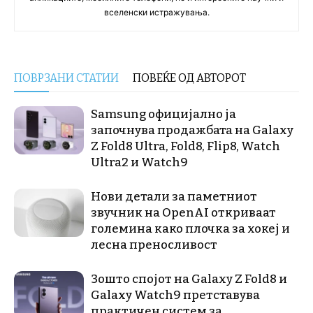
вселенски истражувања.
ПОВРЗАНИ СТАТИИ
ПОВЕЌЕ ОД АВТОРОТ
Samsung официјално ја
започнува продажбата на Galaxy
Z Fold8 Ultra, Fold8, Flip8, Watch
Ultra2 и Watch9
Нови детали за паметниот
звучник на OpenAI откриваат
големина како плочка за хокеј и
лесна преносливост
Зошто спојот на Galaxy Z Fold8 и
Galaxy Watch9 претставува
практичен систем за