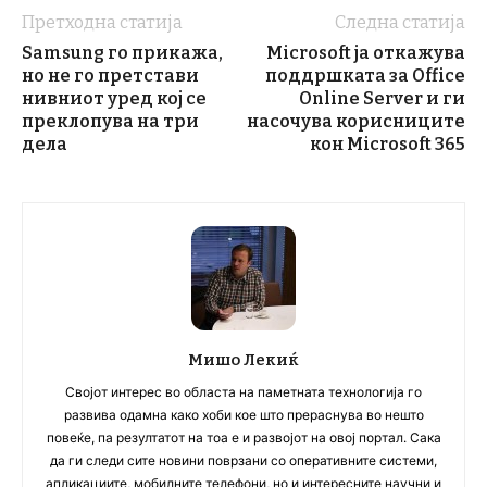
Претходна статија
Следна статија
Samsung го прикажа,
Microsoft ја откажува
но не го претстави
поддршката за Office
нивниот уред кој се
Online Server и ги
преклопува на три
насочува корисниците
дела
кон Microsoft 365
Мишо Лекиќ
Својот интерес во областа на паметната технологија го
развива одамна како хоби кое што прераснува во нешто
повеќе, па резултатот на тоа е и развојот на овој портал. Сака
да ги следи сите новини поврзани со оперативните системи,
апликациите, мобилните телефони, но и интересните научни и