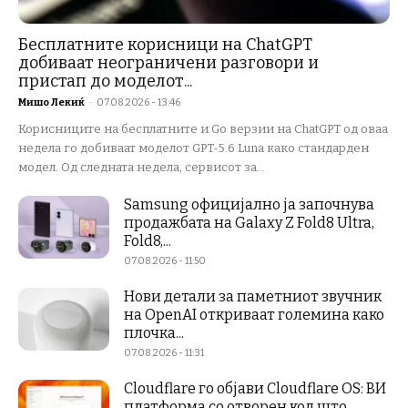
Бесплатните корисници на ChatGPT
добиваат неограничени разговори и
пристап до моделот...
Мишо Лекиќ
-
07.08.2026 - 13:46
Корисниците на бесплатните и Go верзии на ChatGPT од оваа
недела го добиваат моделот GPT-5.6 Luna како стандарден
модел. Од следната недела, сервисот за...
Samsung официјално ја започнува
продажбата на Galaxy Z Fold8 Ultra,
Fold8,...
07.08.2026 - 11:50
Нови детали за паметниот звучник
на OpenAI откриваат големина како
плочка...
07.08.2026 - 11:31
Cloudflare го објави Cloudflare OS: ВИ
платформа со отворен код што...