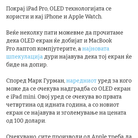
Покрај iPad Pro, OLED технологијата се
користи и кај iPhone и Apple Watch.
Веќе неколку пати можевме да прочитаме
дека OLED екран ќе добијат и MacBook
Pro лаптоп компјутерите, а
најновата
шпекулација
дури најавува дека тој екран ќе
биде на допир.
Според Марк Гурман,
наредниот
уред за кого
може да се очекува надградба со OLED екран
е iPad mini. Овој уред се очекува во првата
четвртина од идната година, а со новиот
екран се најавува и зголемување на цената
од 100 долари.
Очекувано, сите производи од Apple треба да