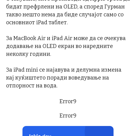
бидат префрлени на OLED, а според Гурман
такво нешто нема да биде случајот само со
основниот iPad таблет.
За MacBook Air и iPad Air може да се очекува
додавање на OLED екран во наредните
неколку години.
За iPad mini се најавува и делумна измена
кај куќиштето поради воведување на
отпорност на вода.
Error9
Error9