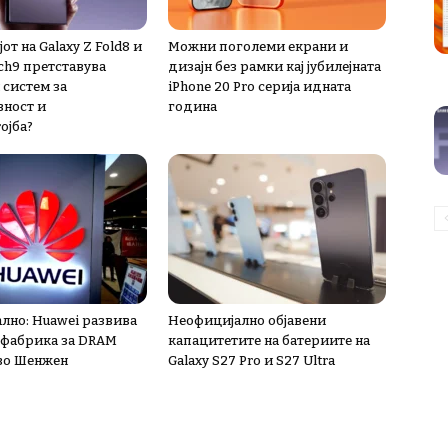
от на Galaxy Z Fold8 и
Можни поголеми екрани и
ch9 претставува
дизајн без рамки кај јубилејната
 систем за
iPhone 20 Pro серија идната
ност и
година
ојба?
лно: Huawei развива
Неофицијално објавени
 фабрика за DRAM
капацитетите на батериите на
во Шенжен
Galaxy S27 Pro и S27 Ultra