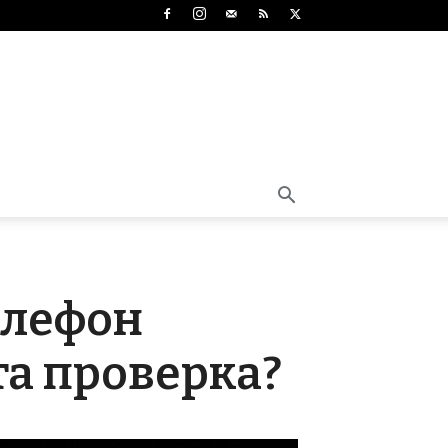
елефон
та проверка?