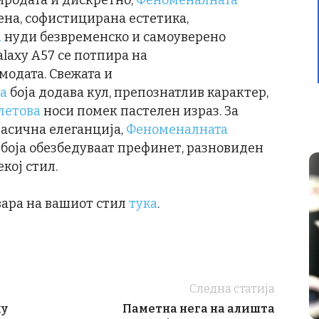
иродата и дискретно,
Феноменалната
на, софистицирана естетика,
а
нуди безвременско и самоуверено
alaxy A57 се потпира на
одата. Свежата и
а
боја додава кул, препознатлив карактер,
летова
носи помек пастелен израз. За
асична елеганција,
Феноменалната
боја обезбедуваат префинет, разновиден
кој стил.
вара на вашиот стил
тука
.
Следна статија
xy
Паметна нега на алишта