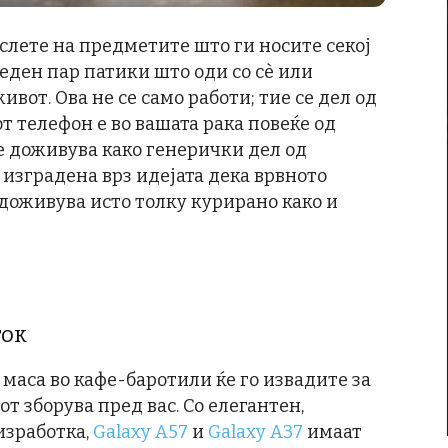
ислете на предметите што ги носите секој
 еден пар патики што оди со сè или
вот. Ова не се само работи; тие се дел од
 телефон е во вашата рака повеќе од
се доживува како генерички дел од
е изградена врз идејата дека врвното
 доживува исто толку курирано како и
ток
 маса во кафе-баротили ќе го извадите за
т зборува пред вас. Со елегантен,
зработка,
Galaxy A57
и
Galaxy A37
имаат