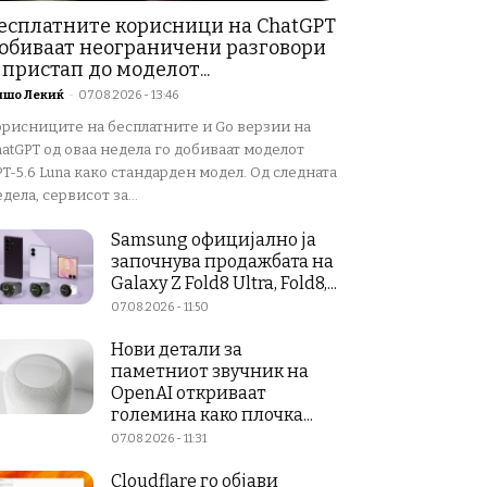
есплатните корисници на ChatGPT
обиваат неограничени разговори
 пристап до моделот...
ишо Лекиќ
-
07.08.2026 - 13:46
орисниците на бесплатните и Go верзии на
atGPT од оваа недела го добиваат моделот
T-5.6 Luna како стандарден модел. Од следната
дела, сервисот за...
Samsung официјално ја
започнува продажбата на
Galaxy Z Fold8 Ultra, Fold8,...
07.08.2026 - 11:50
Нови детали за
паметниот звучник на
OpenAI откриваат
големина како плочка...
07.08.2026 - 11:31
Cloudflare го објави