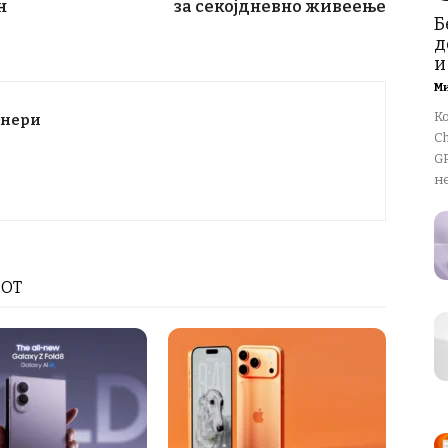
н
за секојдневно живеење
Б
д
и
М
К
тнери
Ch
GP
не
РОТ