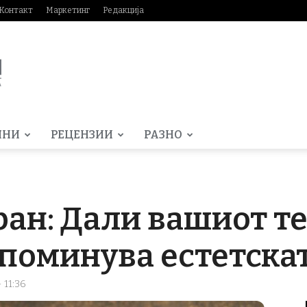
Контакт
Маркетинг
Редакција
МНИ
РЕЦЕНЗИИ
РАЗНО
ран: Дали вашиот т
 поминува естетска
 11:36