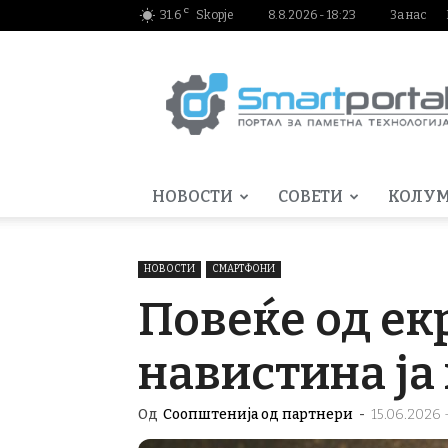
C
31.6
Skopje
8.8.2026 - 18:23
За нас
Smartportal.mk
НОВОСТИ
СОВЕТИ
КОЛУ
НОВОСТИ
СМАРТФОНИ
Повеќе од ек
навистина ја
Од
Соопштенија од партнери
-
15.06.2026 -