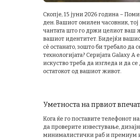
Скопје, 15 јуни 2026 година – Пом
ден. Вашиот омилен часовник, тој
чантата што го држи целиот ваш жи
вашиот идентитет. Бидејќи вашиот
сè останато, зошто би требало да 
технологијата? Серијата Galaxy A 
искуство треба да изгледа и да се
остатокот од вашиот живот.
Уметноста на првиот впеча
Кога ќе го поставите телефонот на
да проверите известување, дизајно
минималистички раб и премиум и