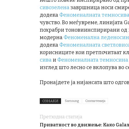
нешто повеќе инспирирано од пр
сивозелена
завршница носи смире
додека
Феноменалната темносив
чувство. Во меѓувреме, линијата G
похрабри тоновиинспирирани од м
модерна
Феноменална леденосин
додека
Феноменалната светловио
корисниците кои претпочитаат кл
сива
и
Феноменалната темносина
изглед што лесно се вклопува во се
Пронајдете ја нијансата што одго
ОЗНАКИ
Samsung
Соопштенија
Претходна статија
Приватност во движење: Како Gala