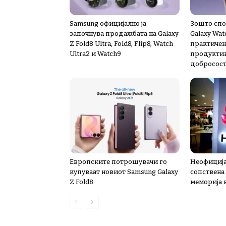
Samsung официјално ја
Зошто спој
започнува продажбата на Galaxy
Galaxy Wat
Z Fold8 Ultra, Fold8, Flip8, Watch
практичен
Ultra2 и Watch9
продуктив
добросост
Европските потрошувачи го
Неофиција
купуваат новиот Samsung Galaxy
сопствена
Z Fold8
меморија 