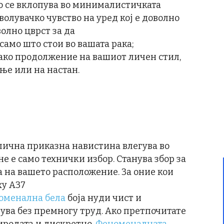
но се вклопува во минималистичката
оволувачко чувство на уред кој е доволно
волно цврст за да
само што стои во вашата рака;
 како продолжение на вашиот личен стил,
ење или на настан.
 лична приказна навистина влегува во
не е само технички избор. Станува збор за
а на вашето расположение. За оние кои
xy A37
оменална бела
боја нуди чист и
ува без премногу труд. Ако претпочитате