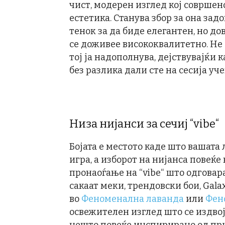
чист, модерен изглед кој соврше
естетика. Станува збор за она зад
тенок за да биде елегантен, но до
се доживее висококвалитетно. Не 
тој ја надополнува, дејствувајќи
без разлика дали сте на сесија уч
Низа нијанси за сечиј “vibe“
Бојата е местото каде што вашата
игра, а изборот на нијанса повеќе 
пронаоѓање на “vibe“ што одговар
сакаат меки, трендовски бои, Gala
во
Феноменална лаванда
или
Фен
освежителен изглед што се издвој