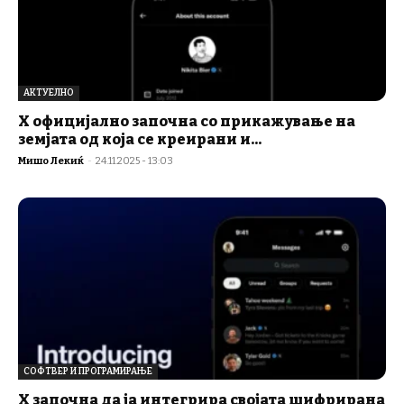
АКТУЕЛНО
X официјално започна со прикажување на
земјата од која се креирани и...
Мишо Лекиќ
-
24.11.2025 - 13:03
СОФТВЕР И ПРОГРАМИРАЊЕ
X започна да ја интегрира својата шифрирана