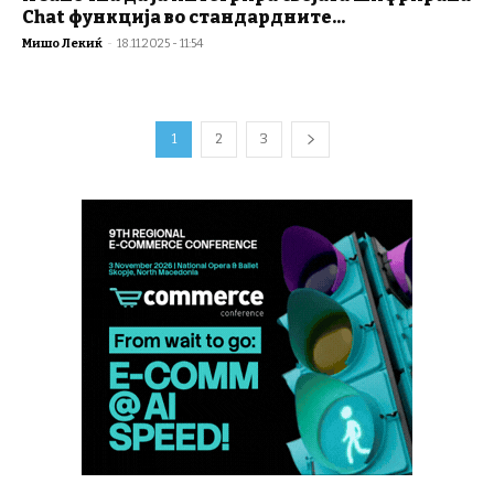
Chat функција во стандардните...
Мишо Лекиќ
-
18.11.2025 - 11:54
1
2
3