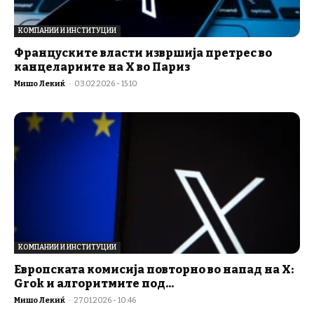
КОМПАНИИ И ИНСТИТУЦИИ
Француските власти извршија претрес во
канцелариите на X во Париз
Мишо Лекиќ
-
03.02.2026 - 15:10
КОМПАНИИ И ИНСТИТУЦИИ
Европската комисија повторно во напад на Х:
Grok и алгоритмите под...
Мишо Лекиќ
-
27.01.2026 - 10:46