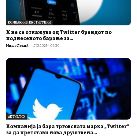
КОМПАНИИ И ИНСТИТУЦИИ
X не се откажува од Twitter брендот по
поднесеното барање за...
Мишо Лекиќ
-
17.12.2025 - 09:30
АКТУЕЛНО
Компанија ја бара трговската марка „Twitter“
за да претстави нова друштвена...