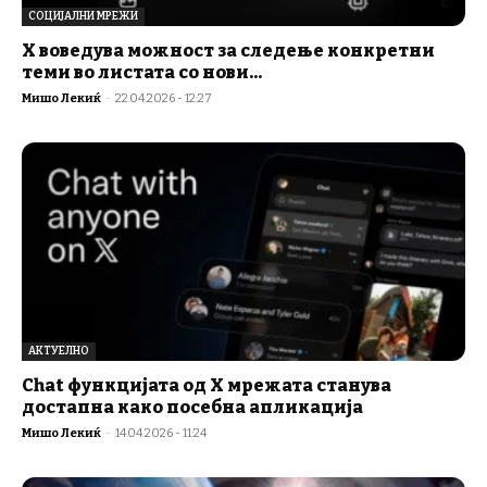
СОЦИЈАЛНИ МРЕЖИ
X воведува можност за следење конкретни
теми во листата со нови...
Мишо Лекиќ
-
22.04.2026 - 12:27
АКТУЕЛНО
Chat функцијата од X мрежата станува
достапна како посебна апликација
Мишо Лекиќ
-
14.04.2026 - 11:24