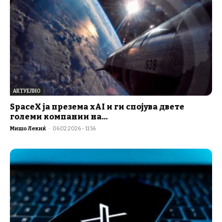
АКТУЕЛНО
SpaceX ја преземa xAI и ги спојува двете
големи компании на...
Мишо Лекиќ
-
06.02.2026 - 11:56