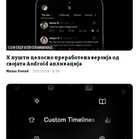
СОФТВЕР И ПРОГРАМИРАЊЕ
X пушти целосно преработена верзија од
својата Android апликација
Мишо Лекиќ
-
21.07.2026 - 12:29