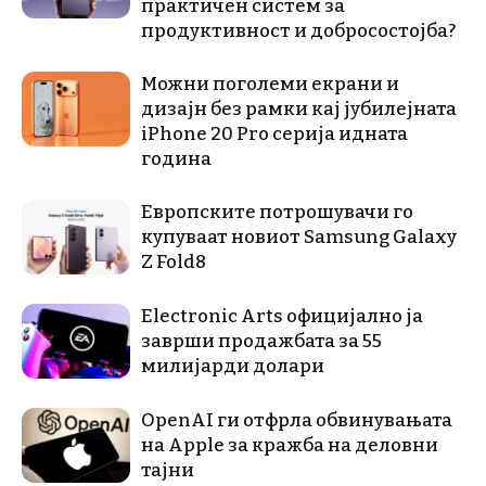
практичен систем за
продуктивност и добросостојба?
Можни поголеми екрани и
дизајн без рамки кај јубилејната
iPhone 20 Pro серија идната
година
Европските потрошувачи го
купуваат новиот Samsung Galaxy
Z Fold8
Electronic Arts официјално ја
заврши продажбата за 55
милијарди долари
OpenAI ги отфрла обвинувањата
на Apple за кражба на деловни
тајни