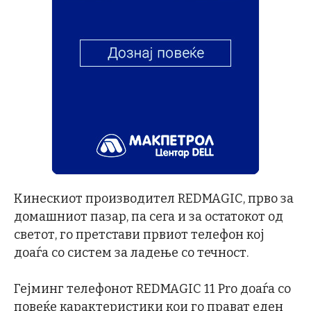
Кинескиот производител REDMAGIC, прво за
домашниот пазар, па сега и за остатокот од
светот, го претстави првиот телефон кој
доаѓа со систем за ладење со течност.
Гејминг телефонот REDMAGIC 11 Pro доаѓа со
повеќе карактеристики кои го прават еден