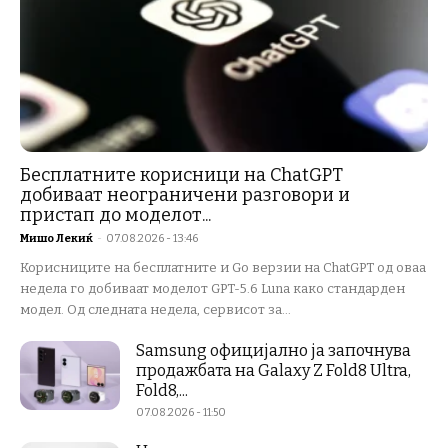
Бесплатните корисници на ChatGPT
добиваат неограничени разговори и
пристап до моделот...
Мишо Лекиќ
-
07.08.2026 - 13:46
Корисниците на бесплатните и Go верзии на ChatGPT од оваа
недела го добиваат моделот GPT-5.6 Luna како стандарден
модел. Од следната недела, сервисот за...
Samsung официјално ја започнува
продажбата на Galaxy Z Fold8 Ultra,
Fold8,...
07.08.2026 - 11:50