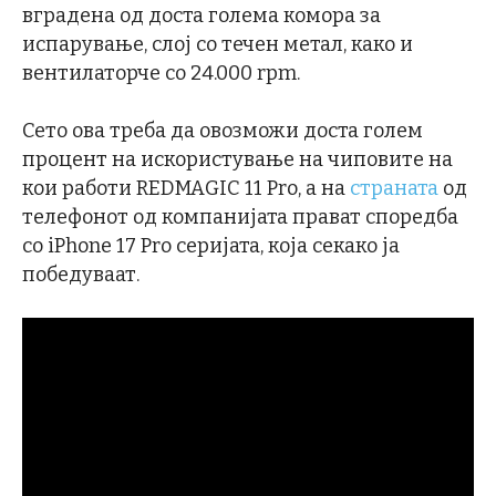
вградена од доста голема комора за
испарување, слој со течен метал, како и
вентилаторче со 24.000 rpm.
Сето ова треба да овозможи доста голем
процент на искористување на чиповите на
кои работи REDMAGIC 11 Pro, а на
страната
од
телефонот од компанијата прават споредба
со iPhone 17 Pro серијата, која секако ја
победуваат.