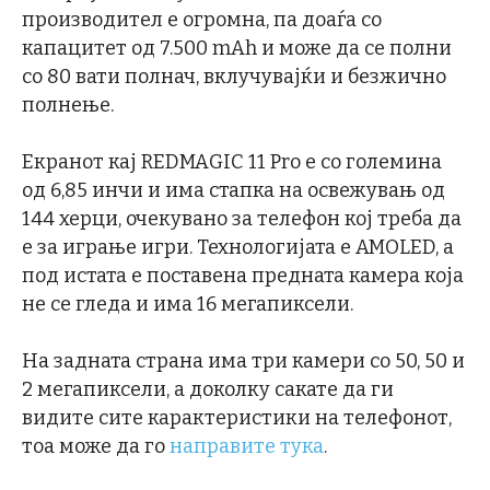
производител е огромна, па доаѓа со
капацитет од 7.500 mAh и може да се полни
со 80 вати полнач, вклучувајќи и безжично
полнење.
Екранот кај REDMAGIC 11 Pro е со големина
од 6,85 инчи и има стапка на освежувањ од
144 херци, очекувано за телефон кој треба да
е за играње игри. Технологијата е AMOLED, а
под истата е поставена предната камера која
не се гледа и има 16 мегапиксели.
На задната страна има три камери со 50, 50 и
2 мегапиксели, а доколку сакате да ги
видите сите карактеристики на телефонот,
тоа може да го
направите тука
.