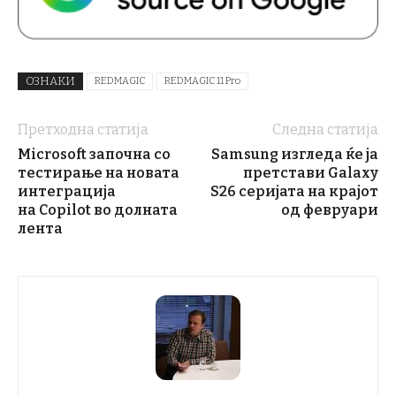
ОЗНАКИ
REDMAGIC
REDMAGIC 11 Pro
Претходна статија
Следна статија
Microsoft започна со
Samsung изгледа ќе ја
тестирање на новата
претстави Galaxy
интеграција
S26 серијата на крајот
на Copilot во долната
од февруари
лента