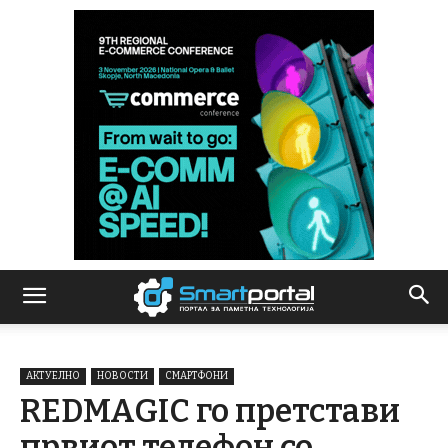
АКТУЕЛНО
НОВОСТИ
СМАРТФОНИ
REDMAGIC го претстави
првиот телефон со