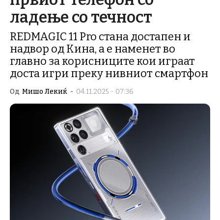
ладење со течност
REDMAGIC 11 Pro стана достапен и
надвор од Кина, а е наменет во
главно за корисниците кои играат
доста игри преку нивниот смартфон
Од
Мишо Лекиќ
-
04.11.2025 - 07:36