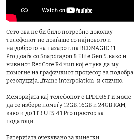
Сето ова не би било потребно доколку
телефонот не доаѓаше со најновото и
најдоброто на пазарот, па REDMAGIC 11
Pro доаѓа со Snapdragon 8 Elite Gen 5, како и
нивниот RedCore R4 чип кој е тука да му
помогне на графичкиот процесор за подобра
резолуција, „frame interpolation“ и слично.
Меморијата кај телефонот е LPDDR5T и може
да се избере помеѓу 12GB, 16GB и 24GB RAM,
како и до 1TB UFS 4.1 Pro простор за
податоци.
Батеријата очекувано за кинески