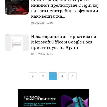
нивниот прелистувач Origin кој
ги трга непотребните функции
како вештачка...
05.06.2026 - 10:50
Нова европска алтернатива на
Microsoft Office и Google Docs
пристигнува на 9 јуни
04.06.2026 - 17:46
2
3
4