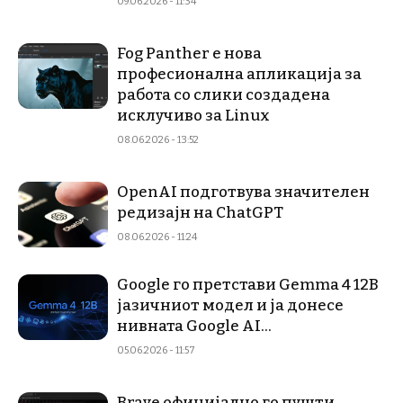
09.06.2026 - 11:34
Fog Panther е нова
професионална апликација за
работа со слики создадена
исклучиво за Linux
08.06.2026 - 13:52
OpenAI подготвува значителен
редизајн на ChatGPT
08.06.2026 - 11:24
Google го претстави Gemma 4 12B
јазичниот модел и ја донесе
нивната Google AI...
05.06.2026 - 11:57
Brave официјално го пушти