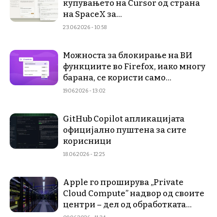
купувањето на Cursor од страна
на SpaceX за...
23.06.2026 - 10:58
Можноста за блокирање на ВИ
функциите во Firefox, иако многу
барана, се користи само...
19.06.2026 - 13:02
GitHub Copilot апликацијата
официјално пуштена за сите
корисници
18.06.2026 - 12:25
Apple го проширува „Private
Cloud Compute” надвор од своите
центри – дел од обработката...