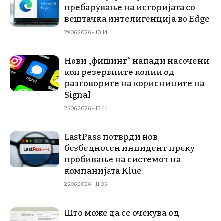
пребарување на историјата со
вештачка интелигенција во Edge
29.06.2026 - 10:14
Нови „фишинг“ напади насочени
кон резервните копии од
разговорите на корисниците на
Signal
25.06.2026 - 13:44
LastPass потврди нов
безбедносен инцидент преку
пробивање на системот на
компанијата Klue
25.06.2026 - 11:05
Што може да се очекува од